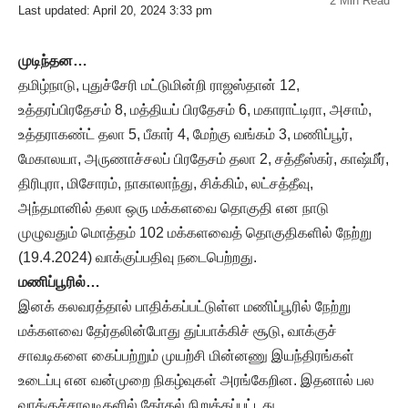
2 Min Read
Last updated: April 20, 2024 3:33 pm
முடிந்தன…
தமிழ்நாடு, புதுச்சேரி மட்டுமின்றி ராஜஸ்தான் 12,
உத்தரப்பிரதேசம் 8, மத்தியப் பிரதேசம் 6, மகாராட்டிரா, அசாம்,
உத்தராகண்ட் தலா 5, பீகார் 4, மேற்கு வங்கம் 3, மணிப்பூர்,
மேகாலயா, அருணாச்சலப் பிரதேசம் தலா 2, சத்தீஸ்கர், காஷ்மீர்,
திரிபுரா, மிசோரம், நாகாலாந்து, சிக்கிம், லட்சத்தீவு,
அந்தமானில் தலா ஒரு மக்களவை தொகுதி என நாடு
முழுவதும் மொத்தம் 102 மக்களவைத் தொகுதிகளில் நேற்று
(19.4.2024) வாக்குப்பதிவு நடைபெற்றது.
மணிப்பூரில்…
இனக் கலவரத்தால் பாதிக்கப்பட்டுள்ள மணிப்பூரில் நேற்று
மக்களவை தேர்தலின்போது துப்பாக்கிச் சூடு, வாக்குச்
சாவடிகளை கைப்பற்றும் முயற்சி மின்னணு இயந்திரங்கள்
உடைப்பு என வன்முறை நிகழ்வுகள் அரங்கேறின. இதனால் பல
வாக்குச்சாவடிகளில் தேர்தல் நிறுத்தப்பட்டது.