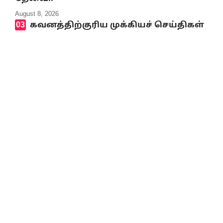
August 8, 2026
கவனத்திற்குரிய முக்கியச் செய்திகள்
8.8.2026
August 8, 2026
என்னதான் நடக்கிறது
திராவிட நல் தமிழ்நாட்டில்?
August 8, 2026
முத்தமிழறிஞர்
கலைஞரின் நினைவு நாளில்
வீரவணக்க நிகழ்வுகள்
August 8, 2026
ஸ்பெயினுக்குள்
சட்டவிரோதமாக நுழைய
முயன்று உயிரிழந்தோர்
எண்ணிக்கை 100 ஆக உயர்வு
August 8, 2026