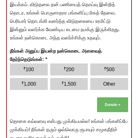
இயக்கம். விடுதலை தன் பணியைத் தொய்வு இன்றித்
தொடர, உங்கள் பொருளாதார பங்களிப்பு மிகத் தேவை.
பெரியார் தொடங்கி வளர்த்த விடுதலையை உரமிட்டு
இன்னும் வளர்க்க வேண்டிய கடமை நமக்கு இருக்கிறது.
உங்கள் நன்கொடை அந்த வளர்ச்சிக்கு உதவும்.
நீங்கள் அனுப்ப இயன்ற நன்கொடை அளவைத்
தேர்ந்தெடுங்கள்:
*
₹
₹
₹
100
200
500
₹
₹
1,000
1,500
Other
Donate
»
தொகை எவ்வளவு என்பது முக்கியமல்ல! உங்கள் பங்களிப்பே
முக்கியம்! நீங்கள் தரும் ஒவ்வொரு ரூபாயும் சமூகநீதிச்
சுடரை ஒளிர வைக்கும். நன்றி!