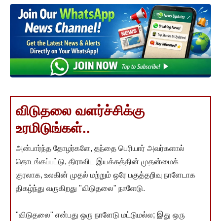
விடுதலை வளர்ச்சிக்கு
உரமிடுங்கள்..
அன்பார்ந்த தோழர்களே, தந்தை பெரியார் அவர்களால்
தொடங்கப்பட்டு, திராவிட இயக்கத்தின் முதன்மைக்
குரலாக, உலகின் முதல் மற்றும் ஒரே பகுத்தறிவு நாளேடாக
திகழ்ந்து வருகிறது "விடுதலை" நாளேடு.
"விடுதலை" என்பது ஒரு நாளேடு மட்டுமல்ல; இது ஒரு