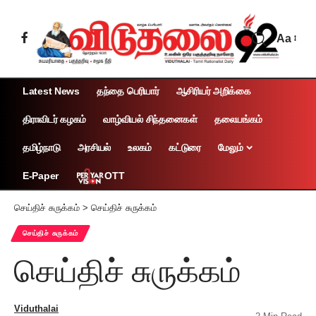
Aa
Latest News
தந்தை பெரியார்
ஆசிரியர் அறிக்கை
திராவிடர் கழகம்
வாழ்வியல் சிந்தனைகள்
தலையங்கம்
தமிழ்நாடு
அரசியல்
உலகம்
கட்டுரை
மேலும்
OTT
E-Paper
செய்திச் சுருக்கம்
>
செய்திச் சுருக்கம்
செய்திச் சுருக்கம்
செய்திச் சுருக்கம்
Viduthalai