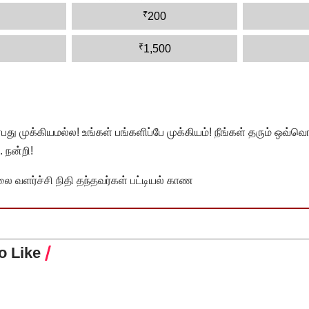
₹
200
₹
1,500
முக்கியமல்ல! உங்கள் பங்களிப்பே முக்கியம்! நீங்கள் தரும் ஒவ்வொர
 நன்றி!
வளர்ச்சி நிதி தந்தவர்கள் பட்டியல் காண
o Like