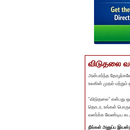
விடுதலை வளர
அன்பார்ந்த தோழர்களே
உலகின் முதல் மற்றும்
"விடுதலை" என்பது ஒ
தொடர, உங்கள் பொருளா
வளர்க்க வேண்டிய கடம
நீங்கள் அனுப்ப இய