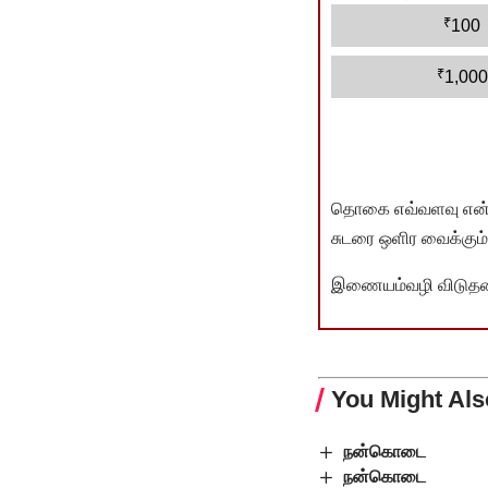
₹
100
₹
1,000
தொகை எவ்வளவு என்பது 
சுடரை ஒளிர வைக்கும்.
இணையம்வழி விடுதலை 
You Might Als
நன்கொடை
நன்கொடை