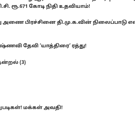
. ரூ.671 கோடி நிதி உதவியாம்!
ை பிரச்சினை தி.மு.க.வின் நிலைப்பாடு என்ன
ணவி தேவி ‘யாத்திரை’ ரத்து!
ன்றல் (3)
ுபடிகள்! மக்கள் அவதி!