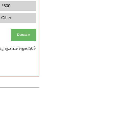
₹
500
Other
Donate
»
ு ரூபாயும் சமூகநீதிச்