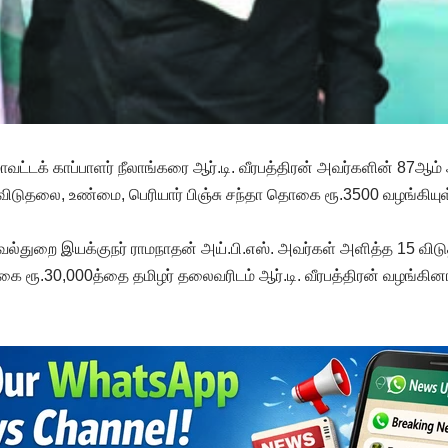
வட்டக் காப்பாளர் நீலாங்கரை ஆர்.டி. வீரபத்திரன் அவர்களின் 87ஆம்
விடுதலை, உண்மை, பெரியார் பிஞ்சு சந்தா தொகை ரூ.3500 வழங்கியுள்
காவல்துறை இயக்குநர் ராமநாதன் அய்.பி.எஸ். அவர்கள் அளித்த 15 வி
 ரூ.30,000த்தை தமிழர் தலைவரிடம் ஆர்.டி. வீரபத்திரன் வழங்கினா