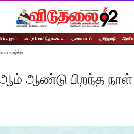
ிடர் கழகம்
வாழ்வியல் சிந்தனைகள்
தலையங்கம்
தமிழ்நாடு
அரசிய
லைவர் வாழ்த்து
87ஆம் ஆண்டு பிறந்த நாள