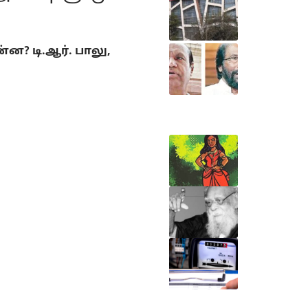
? டி.ஆர். பாலு,