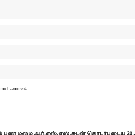
 time I comment.
டும் பண மழை ஆர்.எஸ்.எஸ்.சுடன் தொடர்புடைய 20