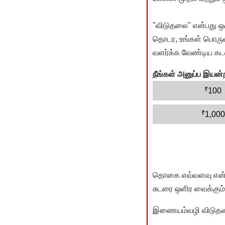
"விடுதலை" என்பது ஒ
தொடர, உங்கள் பொருளா
வளர்க்க வேண்டிய கடம
நீங்கள் அனுப்ப இய
₹
100
₹
1,000
தொகை எவ்வளவு என்பது 
சுடரை ஒளிர வைக்கும்.
இணையம்வழி விடுதலை 