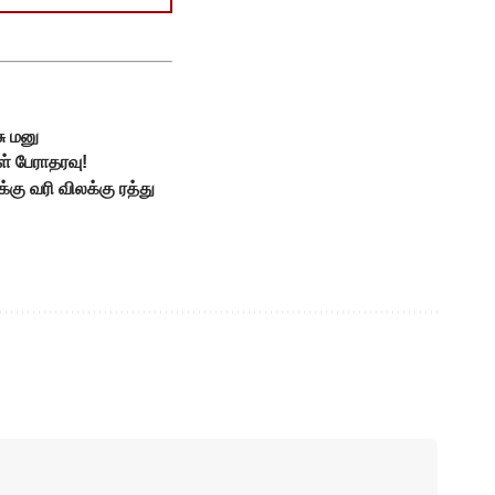
ு மனு
ள் பேராதரவு!
ு வரி விலக்கு ரத்து