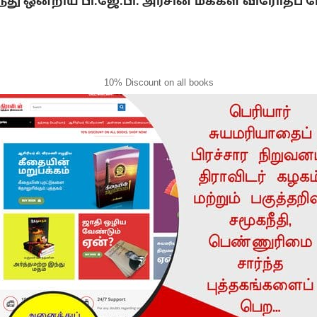
ு ஒன்றிய பி.ஜே.பி. அரசின் மக்கள் விரோதப் ப
10% Discount on all books