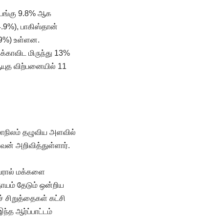
 பங்கு 9.8% ஆக
4.9%), பாகிஸ்தான்
.9%) உள்ளன.
க்காவிட மிருந்து 13%
யுத விற்பனையில் 11
 மாநிலம் தழுவிய அளவில்
ளவன் அறிவித்துள்ளார்.
ெயரால் மக்களை
தாயம் தேடும் ஒன்றிய
 சிறுத்தைகள் கட்சி
்த ஆர்ப்பாட்டம்