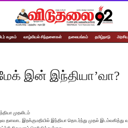
ிடர் கழகம்
வாழ்வியல் சிந்தனைகள்
தலையங்கம்
தமிழ்நாடு
அரசிய
மேக் இன் இந்தியா’வா?
ந்தியா முதலிடம்
 ராணுவ தளவாட இறக்குமதியில் இந்தியா தொடர்ந்து முதல் இடம்வகித்த