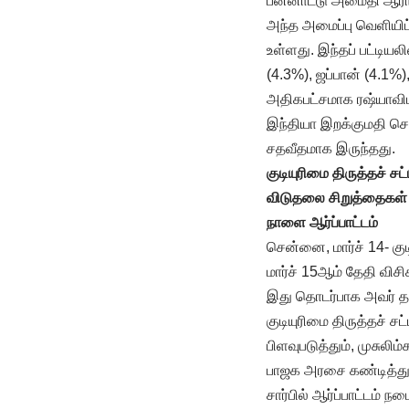
பன்னாட்டு அமைதி ஆராய
அந்த அமைப்பு வெளியிட
உள்ளது. இந்தப் பட்டியல
(4.3%), ஜப்பான் (4.1%
அதிகபட்சமாக ரஷ்யாவிடம
இந்தியா இறக்குமதி செ
சதவீதமாக இருந்தது.
குடியுரிமை திருத்தச் சட
விடுதலை சிறுத்தைகள் 
நாளை ஆர்ப்பாட்டம்
சென்னை, மார்ச் 14- கு
மார்ச் 15ஆம் தேதி விச
இது தொடர்பாக அவர் தன
குடியுரிமை திருத்தச் 
பிளவுபடுத்தும், முசுலி
பாஜக அரசை கண்டித்து 
சார்பில் ஆர்ப்பாட்டம்