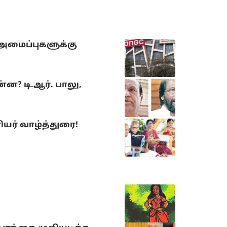
 அமைப்புகளுக்கு
? டி.ஆர். பாலு,
யர் வாழ்த்துரை!