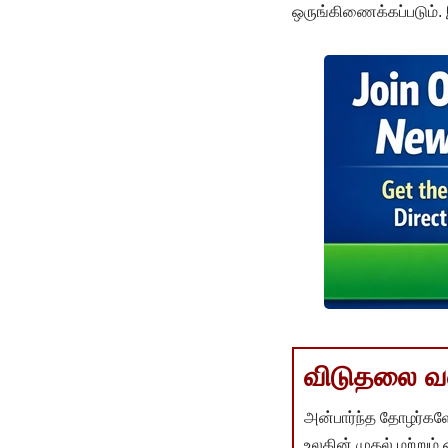
ஒருங்கிணைக்கப்படும். 
விடுதலை வளர
அன்பார்ந்த தோழர்களே
உலகின் முதல் மற்றும்