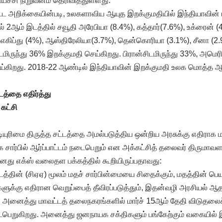
்ச்சி நிறுவனம் தெரிவித்துள்ளது.
்ட அறிக்கையின்படி, உலகளாவிய ஆயுத இறக்குமதியில் இந்தியாவின்
ில் 2ஆம் இடத்தில் சவூதி அரேபியா (8.4%), கத்தார்(7.6%), உக்ரைன் (
),எகிப்து (4%), ஆஸ்திரேலியா(3.7%), தென்கொரியா (3.1%), சீனா (2
ிருந்து 36% இறக்குமதி செய்கிறது. பிரான்சிடமிருந்து 33%, அமெரி
ய்கிறது. 2018-22 ஆண்டில் இந்தியாவின் இறக்குமதி உலக மொத்த ஆ
்டத்தை எதிர்த்து
கட்சி
டியுரிமை திருத்த சட்டத்தை அமல்படுத்திய ஒன்றிய அரசுக்கு எதிராக
ிக சார்பில் ஆர்ப்பாட்டம் நடைபெறும் என அக்கட்சித் தலைவர் திருமாவ
து எக்ஸ் வலைதள பக்கத்தில் கூறியிருப்பதாவது:
சட்டத்தின் (சிஏஏ) மூலம் மதச் சார்பின்மையை சிதைக்கும், மதத்தின் ப
ம்களுக்கு எதிரான வெறுப்பைத் தீவிரப்படுத்தும், இதன்வழி அரசியல் ஆ
அனைத்து மாவட்டத் தலைநகரங்களில் மார்ச் 15ஆம் தேதி விடுதலைச்
 நடைபெறுகிறது. அனைத்து ஜனநாயக சக்திகளும் பங்கேற்கும் வகையில் இந