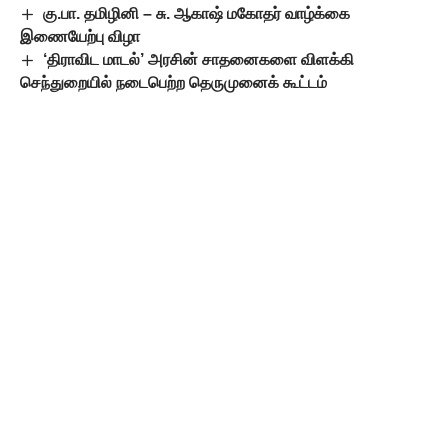
கு.பா. தமிழினி – சு. ஆகாஷ் மகோதர் வாழ்க்கை
இணையேற்பு விழா
‘திராவிட மாடல்’ அரசின் சாதனைகளை விளக்கி
செந்துறையில் நடைபெற்ற தெருமுனைக் கூட்டம்
Leave a Comment
Popular Posts
போர்நிறுத்தம் அமலில்
இருந்தும் காசாவில் 300
குழந்தைகள் உயிரிழப்பு
யூனிசெஃப் அதிர்ச்சி
அறிவிப்பு
August 8, 2026