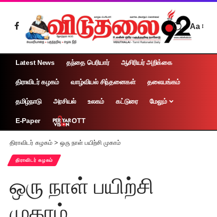
Aa
Latest News
தந்தை பெரியார்
ஆசிரியர் அறிக்கை
திராவிடர் கழகம்
வாழ்வியல் சிந்தனைகள்
தலையங்கம்
தமிழ்நாடு
அரசியல்
உலகம்
கட்டுரை
மேலும்
OTT
E-Paper
திராவிடர் கழகம்
>
ஒரு நாள் பயிற்சி முகாம்
திராவிடர் கழகம்
ஒரு நாள் பயிற்சி
முகாம்