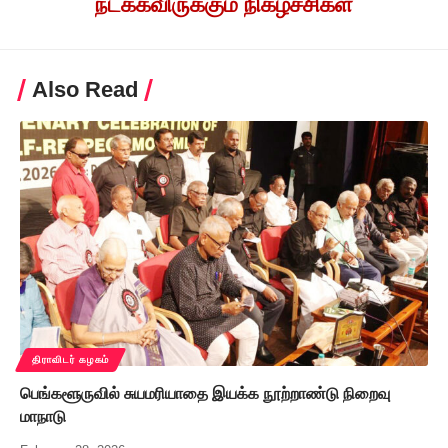
நடக்கவிருக்கும் நிகழ்ச்சிகள்
Also Read
திராவிடர் கழகம்
பெங்களூருவில் சுயமரியாதை இயக்க நூற்றாண்டு நிறைவு
மாநாடு