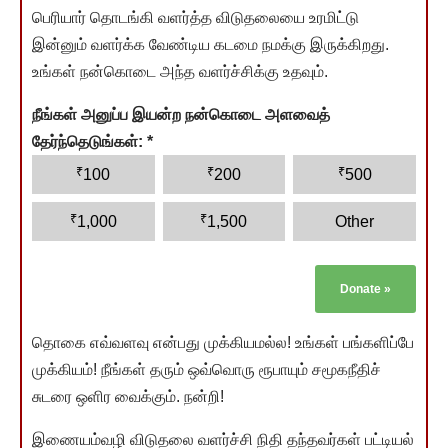
பெரியார் தொடங்கி வளர்த்த விடுதலையை உரமிட்டு
இன்னும் வளர்க்க வேண்டிய கடமை நமக்கு இருக்கிறது.
உங்கள் நன்கொடை அந்த வளர்ச்சிக்கு உதவும்.
நீங்கள் அனுப்ப இயன்ற நன்கொடை அளவைத்
தேர்ந்தெடுங்கள்:
*
₹
₹
₹
100
200
500
₹
₹
1,000
1,500
Other
Donate
»
தொகை எவ்வளவு என்பது முக்கியமல்ல! உங்கள் பங்களிப்பே
முக்கியம்! நீங்கள் தரும் ஒவ்வொரு ரூபாயும் சமூகநீதிச்
சுடரை ஒளிர வைக்கும். நன்றி!
இணையம்வழி விடுதலை வளர்ச்சி நிதி தந்தவர்கள் பட்டியல்