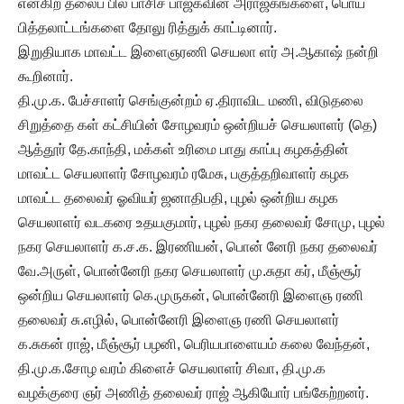
என்கிற தலைப் பில் பாசிச பாஜகவின் அராஜகங்களை, பொய்
பித்தலாட்டங்களை தோலு ரித்துக் காட்டினார்.
இறுதியாக மாவட்ட இளைஞரணி செயலா ளர் அ.ஆகாஷ் நன்றி
கூறினார்.
தி.மு.க. பேச்சாளர் செங்குன்றம் ஏ.திராவிட மணி, விடுதலை
சிறுத்தை கள் கட்சியின் சோழவரம் ஒன்றியச் செயலாளர் (தெ)
ஆத்தூர் தே.காந்தி, மக்கள் உரிமை பாது காப்பு கழகத்தின்
மாவட்ட செயலாளர் சோழவரம் ரமேசு, பகுத்தறிவாளர் கழக
மாவட்ட தலைவர் ஓவியர் ஜனாதிபதி, புழல் ஒன்றிய கழக
செயலாளர் வடகரை உதயகுமார், புழல் நகர தலைவர் சோமு, புழல்
நகர செயலாளர் க.ச.க. இரணியன், பொன் னேரி நகர தலைவர்
வே.அருள், பொன்னேரி நகர செயலாளர் மு.சுதா கர், மீஞ்சூர்
ஒன்றிய செயலாளர் கெ.முருகன், பொன்னேரி இளைஞ ரணி
தலைவர் சு.எழில், பொன்னேரி இளைஞ ரணி செயலாளர்
க.சுகன் ராஜ், மீஞ்சூர் பழனி, பெரியபாளையம் கலை வேந்தன்,
தி.மு.க.சோழ வரம் கிளைச் செயலாளர் சிவா, தி.மு.க
வழக்குரை ஞர் அணித் தலைவர் ராஜ் ஆகியோர் பங்கேற்றனர்.