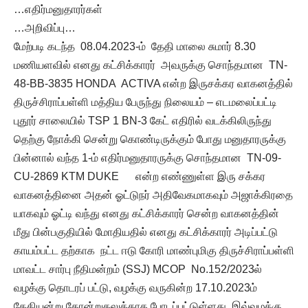
…எதிர்மனுதாரர்கள்
…அறிவிப்பு…
மேற்படி கடந்த 08.04.2023-ம் தேதி மாலை சுமார் 8.30
மணியளவில் எனது கட்சிக்காரர் அவருக்கு சொந்தமான TN-
48-BB-3835 HONDA ACTIVA என்ற இருசக்கர வாகனத்தில்
திருச்சிராப்பள்ளி மத்திய பேருந்து நிலையம் – எடமலைப்பட்டி
புதூர் சாலையில் TSP 1 BN-3 கேட் எதிரில் வடக்கிலிருந்து
தெற்கு நோக்கி சென்று கொண்டிருக்கும் போது மனுதாரருக்கு
பின்னால் வந்த 1-ம் எதிர்மனுதாரருக்கு சொந்தமான TN-09-
CU-2869 KTM DUKE என்ற எண்ணுள்ள இரு சக்கர
வாகனத்தினை அதன் ஓட்டுநர் அதிவேகமாகவும் அஜாக்கிரதை
யாகவும் ஓட்டி வந்து எனது கட்சிக்காரர் சென்ற வாகனத்தின்
மீது பின்பகுதியில் மோதியதில் எனது கட்சிக்காரர் அடிப்பட்டு
காயம்பட்ட தற்காக நட்ட ஈடு கோரி மாண்புமிகு திருச்சிராப்பள்ளி
மாவட்ட சார்பு நீதிமன்றம் (SSJ) MCOP No.152/2023ல்
வழக்கு தொடரப் பட்டு, வழக்கு வருகின்ற 17.10.2023ம்
தேதியன்று தோன்றுதலுக்காக போடப்பட்டுள்ளது. இவ்வழக்கு