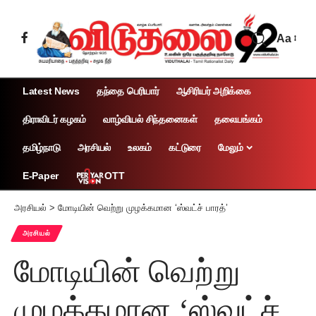
Aa
Latest News
தந்தை பெரியார்
ஆசிரியர் அறிக்கை
திராவிடர் கழகம்
வாழ்வியல் சிந்தனைகள்
தலையங்கம்
தமிழ்நாடு
அரசியல்
உலகம்
கட்டுரை
மேலும்
OTT
E-Paper
அரசியல்
>
மோடியின் வெற்று முழக்கமான ‘ஸ்வட்ச் பாரத்’
அரசியல்
மோடியின் வெற்று
முழக்கமான ‘ஸ்வட்ச்