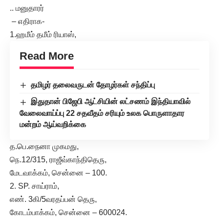
.. மனுதாரர்
– எதிராக-
1.ஹமீம் தமீம் ரியாஸ்,
Read More
தமிழர் தலைவருடன் தோழர்கள் சந்திப்பு
இதுதான் பிஜேபி ஆட்சியின் லட்சணம் இந்தியாவில்
வேலைவாய்ப்பு 22 சதவீதம் சரியும் உலக பொருளாதார
மன்றம் ஆய்வறிக்கை
த.பெ.நைனா முகமது,
நெ.12/315, ராஜீவ்காந்திதெரு,
மேடவாக்கம், சென்னை – 100.
2. SP. சாய்ராம்,
எண். 3கி/5வரதப்பன் தெரு,
கோடம்பாக்கம், சென்னை – 600024.