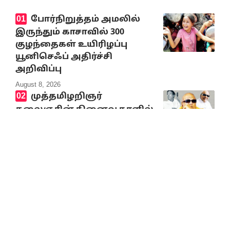
போர்நிறுத்தம் அமலில்
இருந்தும் காசாவில் 300
குழந்தைகள் உயிரிழப்பு
யூனிசெஃப் அதிர்ச்சி
அறிவிப்பு
August 8, 2026
முத்தமிழறிஞர்
கலைஞரின் நினைவு நாளில்
வீரவணக்க நிகழ்வுகள்
August 8, 2026
விமர்சனங்களை ஏற்கும்
மனப்பக்குவம்
பொதுவாழ்வில் தேவை!
தேவை!!
August 8, 2026
முத்தமிழ் அறிஞர்
கலைஞர் நினைவிடத்தில்