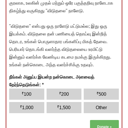
குரலாக, உலகின் முதல் மற்றும் ஒரே பகுத்தறிவு நாளேடாக
திகழ்ந்து வருகிறது "விடுதலை" நாளேடு.
"விடுதலை" என்பது ஒரு நாளேடு மட்டுமல்ல; இது ஒரு
இயக்கம். விடுதலை தன் பணியைத் தொய்வு இன்றித்
தொடர, உங்கள் பொருளாதார பங்களிப்பு மிகத் தேவை.
பெரியார் தொடங்கி வளர்த்த விடுதலையை உரமிட்டு
இன்னும் வளர்க்க வேண்டிய கடமை நமக்கு இருக்கிறது.
உங்கள் நன்கொடை அந்த வளர்ச்சிக்கு உதவும்.
நீங்கள் அனுப்ப இயன்ற நன்கொடை அளவைத்
தேர்ந்தெடுங்கள்:
*
₹
₹
₹
100
200
500
₹
₹
1,000
1,500
Other
Donate
»