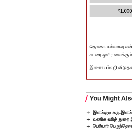
₹
1,000
தொகை எவ்வளவு என்பது 
சுடரை ஒளிர வைக்கும்.
இணையம்வழி விடுதலை 
You Might Als
இளங்குடி கரு.இளங
வணிக வரித் துறை 
பெரியார் பெருந்தொ