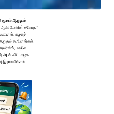
ி மூலம் ஆறுதல்
ார் ஆகி யோரின் சகோதரி
ாலமானார். கழகத்
ஆறுதல் கூறினார்கள்.
மர்சிங், மாநில
் அ.டேவிட், கழக
அ.இராமலிங்கம்