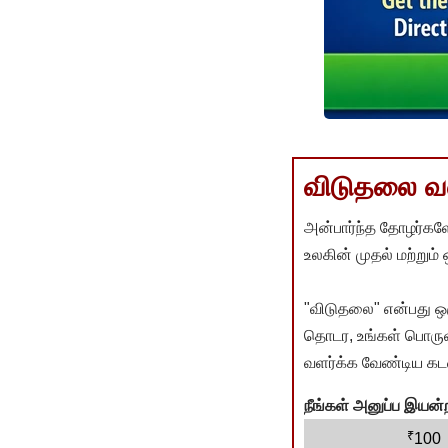
விடுதலை வளர
அன்பார்ந்த தோழர்களே
உலகின் முதல் மற்றும்
"விடுதலை" என்பது ஒ
தொடர, உங்கள் பொருளா
வளர்க்க வேண்டிய கடம
நீங்கள் அனுப்ப இய
₹
100