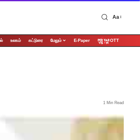
Aa
OTT
ல்
உலகம்
கட்டுரை
மேலும்
E-Paper
1 Min Read