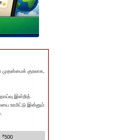
் முதன்மைக் குரலாக,
ொய்வு இன்றித்
யை உரமிட்டு இன்னும்
.
₹
500