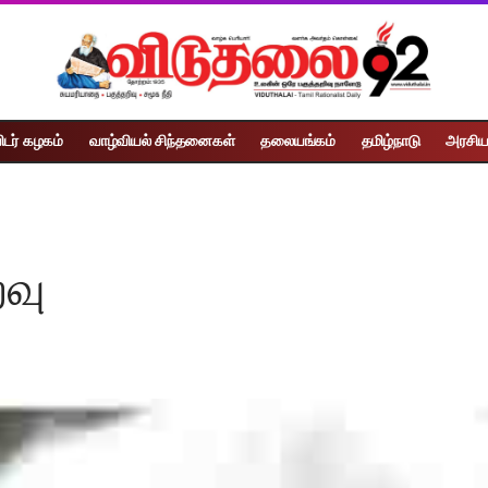
ிடர் கழகம்
வாழ்வியல் சிந்தனைகள்
தலையங்கம்
தமிழ்நாடு
அரசிய
வு