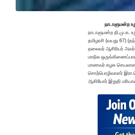
நாடாளுமன்ற உற
நாடாளுமன்ற தி.மு.க. உ
தமிழரசி (வயது 67) (தந
தலைவர் ஆசிரியர் அவர்
மாநில ஒருங்கிணைப்பாள
மாணவர் கழக செயலாளர் 
சொற்பொழிவாளர் இரா.பெ
ஆகியோர் இறுதி மரியா