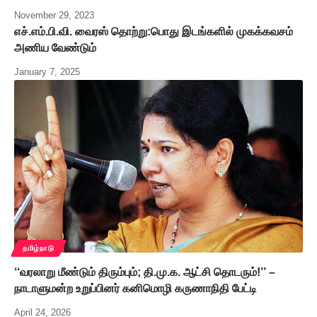
November 29, 2023
எச்.எம்.பி.வி. வைரஸ் தொற்று:பொது இடங்களில் முகக்கவசம்
அணிய வேண்டும்
January 7, 2025
தமிழ்நாடு
‘‘வரலாறு மீண்டும் திரும்பும்; தி.மு.க. ஆட்சி தொடரும்!’’ –
நாடாளுமன்ற உறுப்பினர் கனிமொழி கருணாநிதி பேட்டி
April 24, 2026