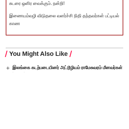
சுடரை ஒளிர வைக்கும். நன்றி!
இணையம்வழி விடுதலை வளர்ச்சி நிதி தந்தவர்கள் பட்டியல்
காண
You Might Also Like
இலங்கை கடற்படையினர் அட்டூழியம் ராமேசுவரம் மீனவர்கள்
விரட்டியடிப்பு
இதுதான் குஜராத் மாடல்! குஜராத் காவல் நிலையத்தில்
பறிமுதல் செய்யப்பட்ட போதைப் பொருளை டன்கணக்கில்
எலிகள் தின்றுவிட்டதாம்!
ஒன்றிய அரசு 2027ஆம் ஆண்டுக்குள் இலக்கு நிர்ணயம்!
‘100 சதவீதம் எழுத்தறிவை’ தமிழ்நாடு இந்த ஆண்டே பூர்த்தி
செய்கிறது! பிற மாநிலங்களுக்கு எடுத்துக்காட்டு!
மக்களின் தீர்ப்பின்படி தகுதியற்ற மோடி நீக்கப்படுவார் –
தமிழ்நாடு முதலமைச்சர், தி.மு.கழகத் தலைவர் மு.க.ஸ்டாலின்