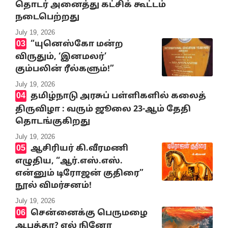
தொடர் அனைத்து கட்சிக் கூட்டம்
நடைபெற்றது
July 19, 2026
“யுனெஸ்கோ மன்ற
விருதும், ‘இனமலர்’
கும்பலின் ரீல்களும்!”
July 19, 2026
தமிழ்நாடு அரசுப் பள்ளிகளில் கலைத்
திருவிழா : வரும் ஜூலை 23-ஆம் தேதி
தொடங்குகிறது
July 19, 2026
ஆசிரியர் கி.வீரமணி
எழுதிய, “ஆர்.எஸ்.எஸ்.
என்னும் டிரோஜன் குதிரை”
நூல் விமர்சனம்!
July 19, 2026
சென்னைக்கு பெருமழை
ஆபத்தா? எல் நினோ