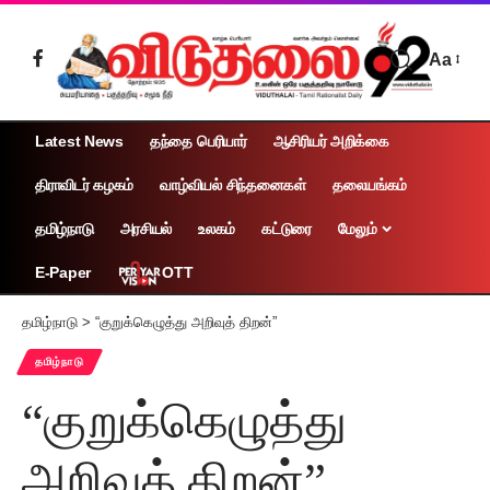
Aa
Latest News
தந்தை பெரியார்
ஆசிரியர் அறிக்கை
திராவிடர் கழகம்
வாழ்வியல் சிந்தனைகள்
தலையங்கம்
தமிழ்நாடு
அரசியல்
உலகம்
கட்டுரை
மேலும்
OTT
E-Paper
தமிழ்நாடு
>
“குறுக்கெழுத்து அறிவுத் திறன்”
தமிழ்நாடு
“குறுக்கெழுத்து
அறிவுத் திறன்”