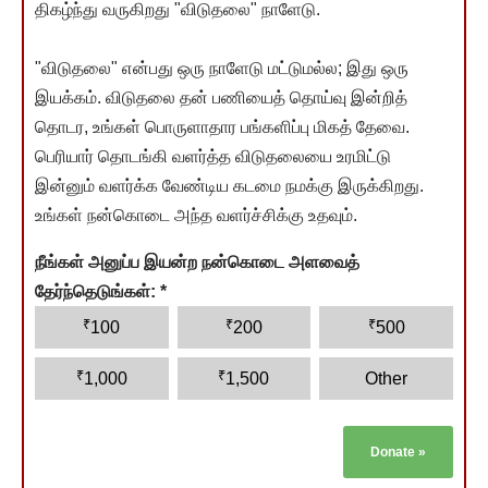
திகழ்ந்து வருகிறது "விடுதலை" நாளேடு.
"விடுதலை" என்பது ஒரு நாளேடு மட்டுமல்ல; இது ஒரு
இயக்கம். விடுதலை தன் பணியைத் தொய்வு இன்றித்
தொடர, உங்கள் பொருளாதார பங்களிப்பு மிகத் தேவை.
பெரியார் தொடங்கி வளர்த்த விடுதலையை உரமிட்டு
இன்னும் வளர்க்க வேண்டிய கடமை நமக்கு இருக்கிறது.
உங்கள் நன்கொடை அந்த வளர்ச்சிக்கு உதவும்.
நீங்கள் அனுப்ப இயன்ற நன்கொடை அளவைத்
தேர்ந்தெடுங்கள்:
*
₹
₹
₹
100
200
500
₹
₹
1,000
1,500
Other
Donate
»