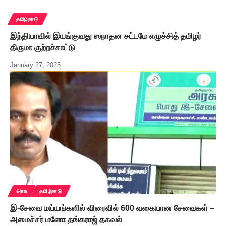
தமிழ்நாடு
இந்தியாவில் இயங்குவது ஸநாதன சட்டமே எழுச்சித் தமிழர்
திருமா குற்றச்சாட்டு
January 27, 2025
அரசு
தமிழ்நாடு
இ-சேவை மய்யங்களில் விரைவில் 600 வகையான சேவைகள் –
அமைச்சர் மனோ தங்கராஜ் தகவல்