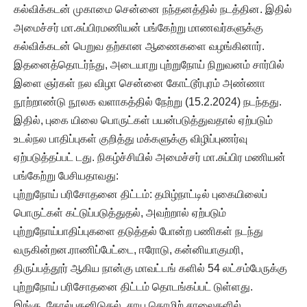
கல்விக்கடன் முகாமை சென்னை நந்தனத்தில் நடத்தின. இதில்
அமைச்சர் மா.சுப்பிரமணியன் பங்கேற்று மாணவர்களுக்கு
கல்விக்கடன் பெறுவ தற்கான ஆணைகளை வழங்கினார்.
இதனைத்தொடர்ந்து, அடையாறு புற்றுநோய் நிறுவனம் சார்பில்
இளை ஞர்கள் நல விழா சென்னை கோட்டூர்புரம் அண்ணா
நூற்றாண்டு நூலக வளாகத்தில் நேற்று (15.2.2024) நடந்தது.
இதில், புகை யிலை பொருட்கள் பயன்படுத்துவதால் ஏற்படும்
உடல்நல பாதிப்புகள் குறித்து மக்களுக்கு விழிப்புணர்வு
ஏற்படுத்தப்பட் டது. நிகழ்ச்சியில் அமைச்சர் மா.சுப்பிர மணியன்
பங்கேற்று பேசியதாவது:
புற்றுநோய் பரிசோதனை திட்டம்: தமிழ்நாட்டில் புகையிலைப்
பொருட்கள் கட்டுப்படுத்துதல், அவற்றால் ஏற்படும்
புற்றுநோய்பாதிப்புகளை தடுத்தல் போன்ற பணிகள் நடந்து
வருகின்றன.ராணிப்பேட்டை, ஈரோடு, கன்னியாகுமரி,
திருப்பத்தூர் ஆகிய நான்கு மாவட்டங் களில் 54 லட்சம்பேருக்கு
புற்றுநோய் பரிசோதனை திட்டம் தொடங்கப்பட் டுள்ளது.
இங்கு, தோல்பதனிடுதல், சாய தொழிற் சாலைகளில்