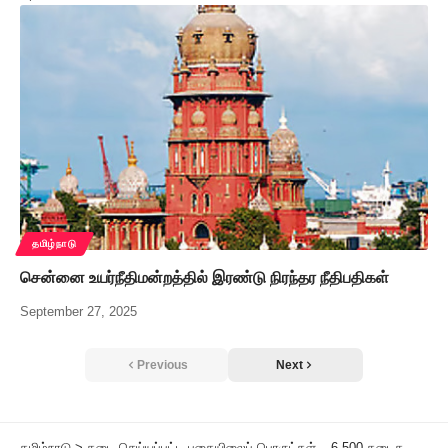
தமிழ்நாடு
சென்னை உயர்நீதிமன்றத்தில் இரண்டு நிரந்தர நீதிபதிகள்
September 27, 2025
Previous
Next
தமிழ்நாடு
>
தடை செய்யப்பட்ட புகையிலைப் பொருட்கள் – 6,500 கடைகளுக்கு ‘சீல்’ அமைச்சர் மா.சுப்பிரமணியன் தகவல்