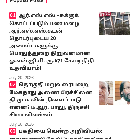
Popular Posts
ஆர்.எஸ்.எஸ்.–சுக்குக்
கொட்டப்படும் பண மழை
ஆர்.எஸ்.எஸ்.சுடன்
தொடர்புடைய 20
அமைப்புகளுக்கு
பொதுத்துறை நிறுவனமான
ஓ.என்.ஜி.சி. ரூ.671 கோடி நிதி
உதவியாம்!
July 20, 2026
தொகுதி மறுவரையறை,
மேகதாது அணை பிரச்சினை
தி.மு.க.வின் நிலைப்பாடு
என்ன? டி.ஆர். பாலு, திருச்சி
சிவா விளக்கம்
July 20, 2026
பக்தியை வென்ற அறிவியல்: