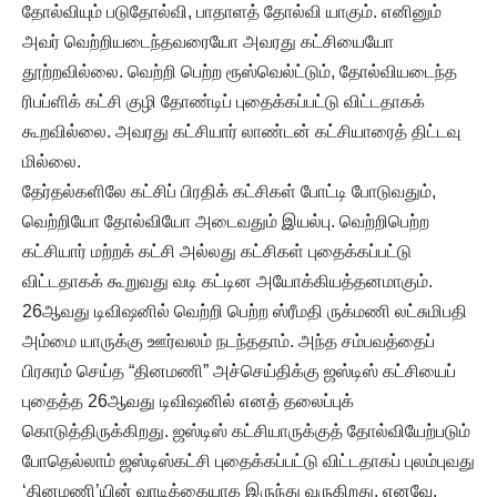
தோல்வியும் படுதோல்வி, பாதாளத் தோல்வி யாகும். எனினும்
அவர் வெற்றியடைந்தவரையோ அவரது கட்சியையோ
தூற்றவில்லை. வெற்றி பெற்ற ரூஸ்வெல்ட்டும், தோல்வியடைந்த
ரிபப்ளிக் கட்சி குழி தோண்டிப் புதைக்கப்பட்டு விட்டதாகக்
கூறவில்லை. அவரது கட்சியார் லாண்டன் கட்சியாரைத் திட்டவு
மில்லை.
தேர்தல்களிலே கட்சிப் பிரதிக் கட்சிகள் போட்டி போடுவதும்,
வெற்றியோ தோல்வியோ அடைவதும் இயல்பு. வெற்றிபெற்ற
கட்சியார் மற்றக் கட்சி அல்லது கட்சிகள் புதைக்கப்பட்டு
விட்டதாகக் கூறுவது வடி கட்டின அயோக்கியத்தனமாகும்.
26ஆவது டிவிஷனில் வெற்றி பெற்ற ஸ்ரீமதி ருக்மணி லட்சுமிபதி
அம்மை யாருக்கு ஊர்வலம் நடந்ததாம். அந்த சம்பவத்தைப்
பிரசுரம் செய்த “தினமணி” அச்செய்திக்கு ஜஸ்டிஸ் கட்சியைப்
புதைத்த 26ஆவது டிவிஷனில் எனத் தலைப்புக்
கொடுத்திருக்கிறது. ஜஸ்டிஸ் கட்சியாருக்குத் தோல்வியேற்படும்
போதெல்லாம் ஜஸ்டிஸ்கட்சி புதைக்கப்பட்டு விட்டதாகப் புலம்புவது
‘தினமணி’யின் வாடிக்கையாக இருந்து வருகிறது. எனவே,