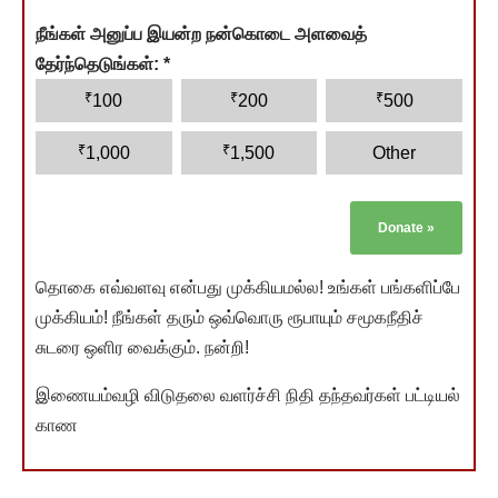
நீங்கள் அனுப்ப இயன்ற நன்கொடை அளவைத்
தேர்ந்தெடுங்கள்:
*
₹
₹
₹
100
200
500
₹
₹
1,000
1,500
Other
Donate
»
தொகை எவ்வளவு என்பது முக்கியமல்ல! உங்கள் பங்களிப்பே
முக்கியம்! நீங்கள் தரும் ஒவ்வொரு ரூபாயும் சமூகநீதிச்
சுடரை ஒளிர வைக்கும். நன்றி!
இணையம்வழி விடுதலை வளர்ச்சி நிதி தந்தவர்கள் பட்டியல்
காண