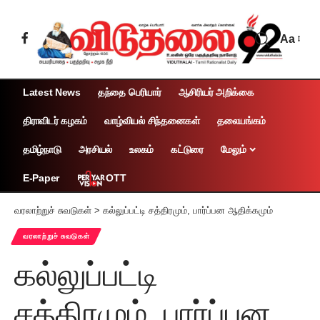
Aa
Latest News
தந்தை பெரியார்
ஆசிரியர் அறிக்கை
திராவிடர் கழகம்
வாழ்வியல் சிந்தனைகள்
தலையங்கம்
தமிழ்நாடு
அரசியல்
உலகம்
கட்டுரை
மேலும்
OTT
E-Paper
வரலாற்றுச் சுவடுகள்
>
கல்லுப்பட்டி சத்திரமும், பார்ப்பன ஆதிக்கமும்
வரலாற்றுச் சுவடுகள்
கல்லுப்பட்டி
சத்திரமும், பார்ப்பன