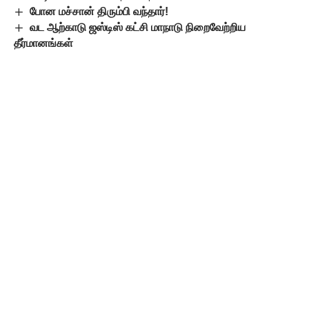
போன மச்சான் திரும்பி வந்தார்!
வட ஆற்காடு ஜஸ்டிஸ் கட்சி மாநாடு நிறைவேற்றிய
தீர்மானங்கள்
Leave a Comment
Popular Posts
போர்நிறுத்தம் அமலில்
இருந்தும் காசாவில் 300
குழந்தைகள் உயிரிழப்பு
யூனிசெஃப் அதிர்ச்சி
அறிவிப்பு
August 8, 2026
விமர்சனங்களை ஏற்கும்