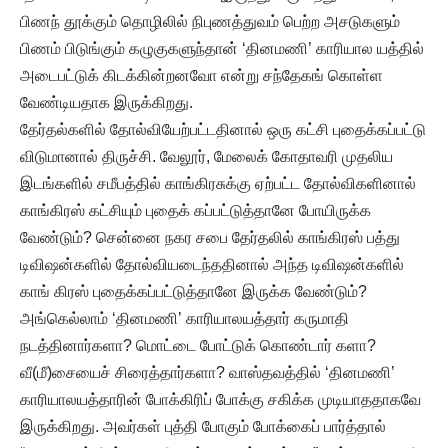
பிணந் தூக்கும் தொழிலில் நிபுணத்துவம் பெற்ற அசடுகளும்
பிணம் பிடுங்கும் கழுகுகளுந்தான் ‘தினமணி’ காரியால யத்தில்
அடைபட்டுக் கிடக்கின்றனவோ என்று சந்தேகங் கொள்ள
வேண்டியதாக இருக்கிறது.
தேர்தல்களில் தோல்வியேற்பட்டதினால் ஒரு கட்சி புதைக்கப்பட்டு
விடுமானால் திருச்சி. வேலூர், மேலைக் கோதாவரி முதலிய
இடங்களில் சமீபத்தில் காங்கிரசுக்கு ஏற்பட்ட தோல்விகளினால்
காங்கிரஸ் கட்சியும் புதைக் கப்பட்டுத்தானே போயிருக்க
வேண்டும்? சென்னை நகர சபை தேர்தலில் காங்கிரஸ் பத்து
டிவிஷன்களில் தோல்வியடைந்ததினால் அந்த டிவிஷன்களில்
காங் கிரஸ் புதைக்கப்பட்டுத்தானே இருக்க வேண்டும்?
அங்கெல்லாம் ‘தினமணி’ காரியாலயத்தார் கருமாதி
நடத்தினார்களா? மொட்டை போட்டுக் கொண்டார் களா?
வீ(மீ)சையைச் சிரைத்தார்களா? வாஸ்தவத்தில் ‘தினமணி’
காரியாலயத்தாரின் போக்கிரிப் போக்கு சகிக்க முடியாததாகவே
இருக்கிறது. அவர்கள் புத்தி போகும் போக்கைப் பார்த்தால்