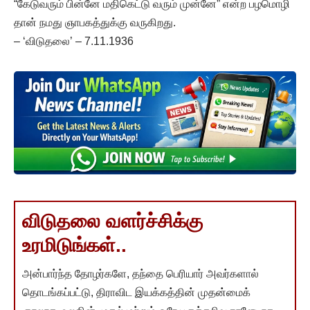
“கேடுவரும் பின்னே மதிகெட்டு வரும் முன்னே” என்ற பழமொழி
தான் நமது ஞாபகத்துக்கு வருகிறது.
– ‘விடுதலை’ – 7.11.1936
விடுதலை வளர்ச்சிக்கு
உரமிடுங்கள்..
அன்பார்ந்த தோழர்களே, தந்தை பெரியார் அவர்களால்
தொடங்கப்பட்டு, திராவிட இயக்கத்தின் முதன்மைக்