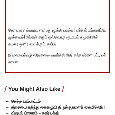
தொகை எவ்வளவு என்பது முக்கியமல்ல! உங்கள் பங்களிப்பே
முக்கியம்! நீங்கள் தரும் ஒவ்வொரு ரூபாயும் சமூகநீதிச்
சுடரை ஒளிர வைக்கும். நன்றி!
இணையம்வழி விடுதலை வளர்ச்சி நிதி தந்தவர்கள் பட்டியல்
காண
You Might Also Like
செத்த பாம்பாட்டம்
கீதையை எறிந்து கைகழுவி திருக்குறளைக் கையிலெடு!
விஷமப் பிரசாரம் – கதர் பக்தி