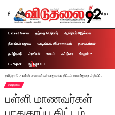
Aa
Latest News
தந்தை பெரியார்
ஆசிரியர் அறிக்கை
திராவிடர் கழகம்
வாழ்வியல் சிந்தனைகள்
தலையங்கம்
தமிழ்நாடு
அரசியல்
உலகம்
கட்டுரை
மேலும்
OTT
E-Paper
தமிழ்நாடு
>
பள்ளி மாணவர்கள் பாதுகாப்பு திட்டம் காவல்துறை அறிவிப்பு
தமிழ்நாடு
பள்ளி மாணவர்கள்
பாதுகாப்பு திட்டம்