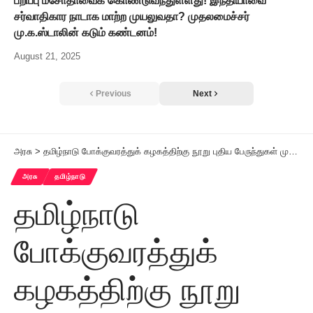
பறிப்பு மசோதாவைக் கொண்டுவந்துள்ளது! இந்தியாவை
சர்வாதிகார நாடாக மாற்ற முயலுவதா? முதலமைச்சர்
மு.க.ஸ்டாலின் கடும் கண்டனம்!
August 21, 2025
Previous
Next
அரசு
>
தமிழ்நாடு போக்குவரத்துக் கழகத்திற்கு நூறு புதிய பேருந்துகள் முதலமைச்சர் மு.க. ஸ்டாலின் தொடங்கி வைத்தார்
அரசு
தமிழ்நாடு
தமிழ்நாடு
போக்குவரத்துக்
கழகத்திற்கு நூறு