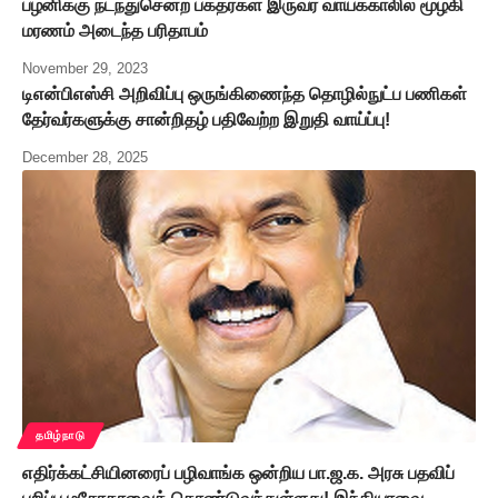
பழனிக்கு நடந்துசென்ற பக்தர்கள் இருவர் வாய்க்காலில் மூழ்கி
மரணம் அடைந்த பரிதாபம்
November 29, 2023
டிஎன்பிஎஸ்சி அறிவிப்பு ஒருங்கிணைந்த தொழில்நுட்ப பணிகள்
தேர்வர்களுக்கு சான்றிதழ் பதிவேற்ற இறுதி வாய்ப்பு!
December 28, 2025
தமிழ்நாடு
எதிர்க்கட்சியினரைப் பழிவாங்க ஒன்றிய பா.ஜ.க. அரசு பதவிப்