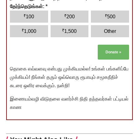
தேர்ந்தெடுங்கள்:
*
₹
₹
₹
100
200
500
₹
₹
1,000
1,500
Other
Donate
»
தொகை எவ்வளவு என்பது முக்கியமல்ல! உங்கள் பங்களிப்பே
முக்கியம்! நீங்கள் தரும் ஒவ்வொரு ரூபாயும் சமூகநீதிச்
சுடரை ஒளிர வைக்கும். நன்றி!
இணையம்வழி விடுதலை வளர்ச்சி நிதி தந்தவர்கள் பட்டியல்
காண