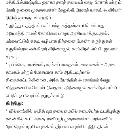
மத்தியில்,ராஷ்டிரிய ஜனதா தளத் தலைவர் லாலு பிரசாத் மற்றும்
பீகார் துணை முதலமைச்சர் தேஜஸ்வி பிரசாத் யாதவ் ஆகியோர்
நிதிஷ் குமாருடன் சந்திப்பு.
* ஹிந்து மதத்தின் பலம் பன்முகத்தன்மையில் உள்ளது.
அயோத்தி ராமன் கோவிலை பாஜக அரசியலாக்குவதால்,
பக்கவாட்டுக் கதவு வழியாக நிந்தனை போன்ற கருத்துகள்
வருகின்றன என்கிறார் திரிணாமுல் காங்கிரஸ் எம்.பி. ஜவஹர்
சர்கார்.
* ரயில்வே, பாலங்கள், சுரங்கப்பாதைகள், சாலைகள் – அவை
தாமதம் மற்றும் மோசமான தரம் ஆகியவற்றால்
சிதைக்கப்படுகின்றன, அதே நேரத்தில் அரசாங்கம் வேறு
சிந்தனையில் செயல்படுவதாக, திரிணாமுல் காங்கிரஸ் எம்.பி.
டெரிக் ஓ பிரைய்ன் குற்றச்சாட்டு.
தி இந்து:
* ஷில்லாங்கில் அமித் ஷா தலைமையில் நடைபெற்ற வடகிழக்கு
கவுன்சில் கூட்டத்தை மணிப்பூர் முதலமைச்சர் புறக்கணிப்பு.
*ராமஜென்மபூமி வழக்கின் தீர்ப்பை வழங்கிய நீதிபதிகள்