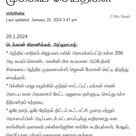
viduthalai
2 Min Read
Last updated: January 20, 2024 3:47 pm
20.1.2024
டெக்கான் கிரானிக்கல், அய்தராபாத்:
* ஆந்திர மாநிலம் விஜயவாடாவில் அமைக்கப்பட்டு உள்ள 206
அடி உயரம் கொண்ட உலகின் மிக உயரமான அம்பேத்கர்
சிலையை ஆந்திர முதலமைச்சர் ஜெகன் மோகன் ரெட்டி திறந்து
வைத்தார்.
* பில்கிஸ் பானு வழக்கில் குற்றம் சாட்டப்பட்டவர்கள் சரண்
அடைய கால அவகாசம் கேட்ட மனுவை தள்ளுபடி செய்து உச்ச
நீதிமன்றம் உத்தரவு.
* ஒரே நாடு, ஒரே தேர்தல் திட்டம் கூட்டாட்சி முறை மற்றும்
அரசமைப்பின் அடிப்படைக் கட்டமைப்புக்கு எதிரானது என
காங்கிரஸ் தலைவர் மல்லிகார்ஜூன கார்கே கூறியுள்ளார். மேலும்,
செழிப்பான மற்றும் வலுவான ஜனநாயகத்தை