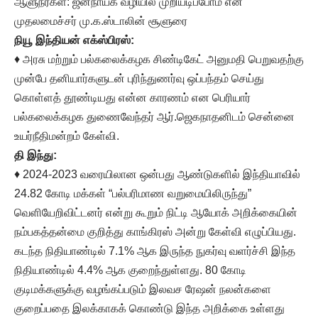
ஆளுநர்கள்: ஜனநாயக வழியில் முறியடிப்போம் என
முதலமைச்சர் மு.க.ஸ்டாலின் சூளுரை
நியூ இந்தியன் எக்ஸ்பிரஸ்:
♦ அரசு மற்றும் பல்கலைக்கழக சிண்டிகேட் அனுமதி பெறுவதற்கு
முன்பே தனியார்களுடன் புரிந்துணர்வு ஒப்பந்தம் செய்து
கொள்ளத் தூண்டியது என்ன காரணம் என பெரியார்
பல்கலைக்கழக துணைவேந்தர் ஆர்.ஜெகநாதனிடம் சென்னை
உயர்நீதிமன்றம் கேள்வி.
தி இந்து:
♦ 2024-2023 வரையிலான ஒன்பது ஆண்டுகளில் இந்தியாவில்
24.82 கோடி மக்கள் “பல்பரிமாண வறுமையிலிருந்து”
வெளியேறிவிட்டனர் என்று கூறும் நிட்டி ஆயோக் அறிக்கையின்
நம்பகத்தன்மை குறித்து காங்கிரஸ் அன்று கேள்வி எழுப்பியது.
கடந்த நிதியாண்டில் 7.1% ஆக இருந்த நுகர்வு வளர்ச்சி இந்த
நிதியாண்டில் 4.4% ஆக குறைந்துள்ளது. 80 கோடி
குடிமக்களுக்கு வழங்கப்படும் இலவச ரேஷன் நலன்களை
குறைப்பதை இலக்காகக் கொண்டு இந்த அறிக்கை உள்ளது