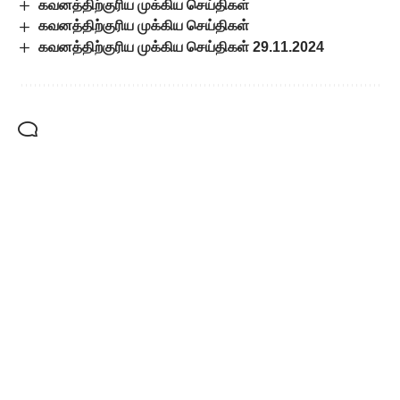
கவனத்திற்குரிய முக்கிய செய்திகள்
கவனத்திற்குரிய முக்கிய செய்திகள்
கவனத்திற்குரிய முக்கிய செய்திகள் 29.11.2024
Leave a Comment
Popular Posts
போர்நிறுத்தம் அமலில்
இருந்தும் காசாவில் 300
குழந்தைகள் உயிரிழப்பு
யூனிசெஃப் அதிர்ச்சி
அறிவிப்பு
August 8, 2026
கவனத்திற்குரிய முக்கியச் செய்திகள்
8.8.2026