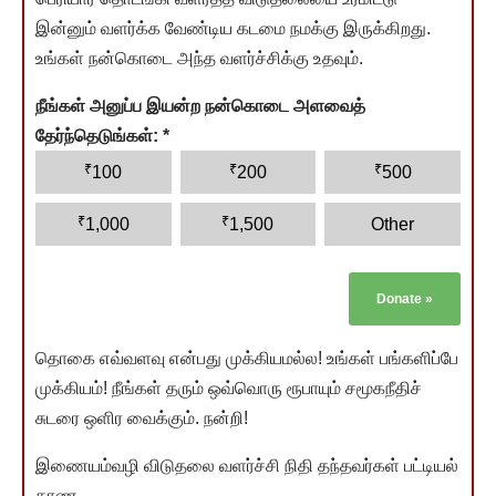
இன்னும் வளர்க்க வேண்டிய கடமை நமக்கு இருக்கிறது.
உங்கள் நன்கொடை அந்த வளர்ச்சிக்கு உதவும்.
நீங்கள் அனுப்ப இயன்ற நன்கொடை அளவைத்
தேர்ந்தெடுங்கள்:
*
₹
₹
₹
100
200
500
₹
₹
1,000
1,500
Other
Donate
»
தொகை எவ்வளவு என்பது முக்கியமல்ல! உங்கள் பங்களிப்பே
முக்கியம்! நீங்கள் தரும் ஒவ்வொரு ரூபாயும் சமூகநீதிச்
சுடரை ஒளிர வைக்கும். நன்றி!
இணையம்வழி விடுதலை வளர்ச்சி நிதி தந்தவர்கள் பட்டியல்
காண