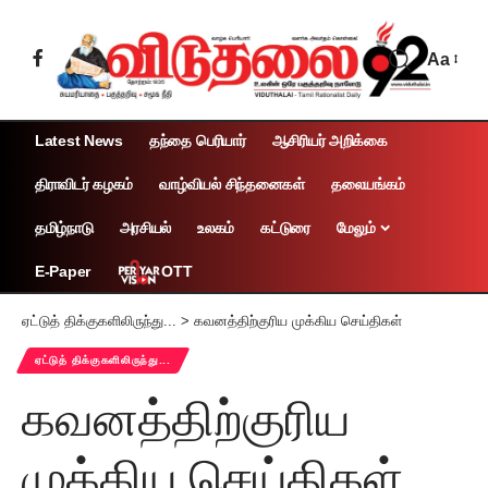
Aa
Latest News
தந்தை பெரியார்
ஆசிரியர் அறிக்கை
திராவிடர் கழகம்
வாழ்வியல் சிந்தனைகள்
தலையங்கம்
தமிழ்நாடு
அரசியல்
உலகம்
கட்டுரை
மேலும்
OTT
E-Paper
ஏட்டுத் திக்குகளிலிருந்து...
>
கவனத்திற்குரிய முக்கிய செய்திகள்
ஏட்டுத் திக்குகளிலிருந்து...
கவனத்திற்குரிய
முக்கிய செய்திகள்