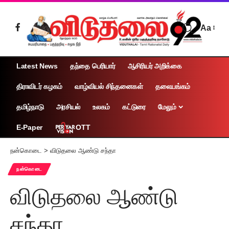
Aa
Latest News
தந்தை பெரியார்
ஆசிரியர் அறிக்கை
திராவிடர் கழகம்
வாழ்வியல் சிந்தனைகள்
தலையங்கம்
தமிழ்நாடு
அரசியல்
உலகம்
கட்டுரை
மேலும்
OTT
E-Paper
நன்கொடை
>
விடுதலை ஆண்டு சந்தா
நன்கொடை
விடுதலை ஆண்டு
சந்தா