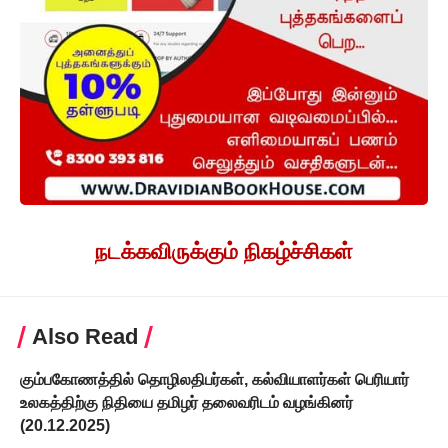
நடக்கவிருக்கும் நிகழ்ச்சிகள்
Also Read
கும்பகோணத்தில் தொழிலதிபர்கள், கல்வியாளர்கள் பெரியார்
உலகத்திற்கு நிதியை தமிழர் தலைவரிடம் வழங்கினர்
(20.12.2025)