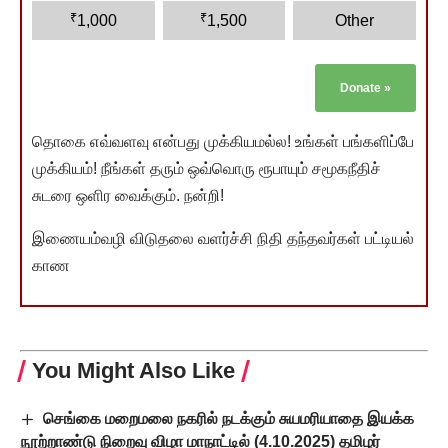
₹
₹
1,000
1,500
Other
Donate
»
தொகை எவ்வளவு என்பது முக்கியமல்ல! உங்கள் பங்களிப்பே
முக்கியம்! நீங்கள் தரும் ஒவ்வொரு ரூபாயும் சமூகநீதிச்
சுடரை ஒளிர வைக்கும். நன்றி!
இணையம்வழி விடுதலை வளர்ச்சி நிதி தந்தவர்கள் பட்டியல்
காண
You Might Also Like
செங்கை மறைமலை நகரில் நடக்கும் சுயமரியாதை இயக்க
நூற்றாண்டு நிறைவு விழா மாநாட்டில் (4.10.2025) தமிழர்