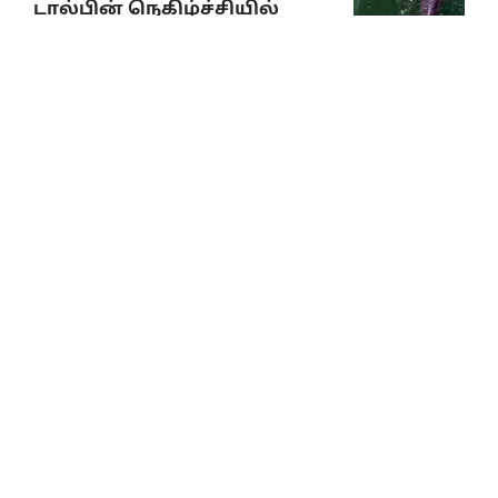
டால்பின் நெகிழ்ச்சியில்
ஆழ்த்திய காணொலி
August 6, 2026
சட்டமன்றச் செய்திகள்
2026-2027ஆம் ஆண்டுக்கான
வேளாண்மை நிதி நிலை
அறிக்கை வெளியீடு
August 6, 2026
மாற்றம் அல்ல;
மக்களுக்கு ஏமாற்றமே!
August 6, 2026
10% Discount on all books