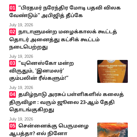
‘‘பிரதமர் நரேந்திர மோடி பதவி விலக
வேண்டும்” அபிஜித் தீப்கே
July 19, 2026
நாடாளுமன்ற மழைக்காலக் கூட்டத்
தொடர் அனைத்து கட்சிக் கூட்டம்
நடைபெற்றது
July 19, 2026
“யுனெஸ்கோ மன்ற
விருதும், ‘இனமலர்’
கும்பலின் ரீல்களும்!”
July 19, 2026
தமிழ்நாடு அரசுப் பள்ளிகளில் கலைத்
திருவிழா : வரும் ஜூலை 23-ஆம் தேதி
தொடங்குகிறது
July 19, 2026
சென்னைக்கு பெருமழை
ஆபத்தா? எல் நினோ