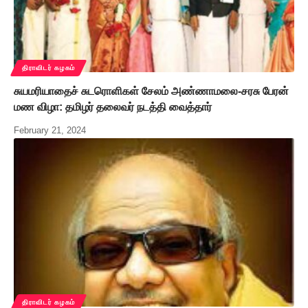
திராவிடர் கழகம்
சுயமரியாதைச் சுடரொளிகள் சேலம் அண்ணாமலை-சரசு பேரன்
மண விழா: தமிழர் தலைவர் நடத்தி வைத்தார்
February 21, 2024
திராவிடர் கழகம்