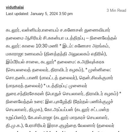
viduthalai
3 Min Read
Last updated: January 5, 2024 3:50 pm
கடலூர், வன்னியர்பாளையம் ச.கணேசன் துணைவியார்
தலைமை ஆசிரியர் சி.சுகன்யா படத்திறப்பு – நினைவேந்தல்
கடலூர்: காலை 10:30 மணி * இடம்: கணேசா அரங்கம்,
மகாராஜா உணவகம் (தினத்தந்தி அலுவலகம் எதிரில்),
இம்பீரியல் சாலை, கடலூர்* தலைமை: சு.அறிவுக்கரசு
(செயலவைத் தலைவர், திராவிடர் கழகம்), * முன்னிலை:
சொ.தண்டபாணி (மாவட்டத் தலைவர்), தென்.சிவக்குமார்
(மாநகரத் தலைவர்) * படத்திறப்பு: முனைவர்
துரை.சந்திரசேகரன் (பொதுச் செயலாளர், திராவிடர் கழகம்) *
நினைவேந்தல் உரை: இள.புகழேந்தி (தேர்தல் பணிக்குழுச்
செயலாளர், திமுக), கோ.அய்யப்பன் (கடலூர் சட்டமன்ற
உறுப்பினர்), கே.எஸ்.ராஜா (கடலூர் மாநகரச் செயலாளர்,
தி.மு.க.), பேராசிரியர் இராச.குழந்தை வேலனார் (தலைவர்