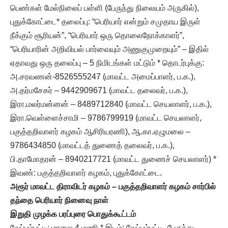
பெண்கள் மேல்நிலைப் பள்ளி (பேருந்து நிலையம் அருகில்),
புதுக்கோட்டை* தலைப்பு: “பெரியார் என்றும் சமுதாய இருள்
நீக்கும் சூரியன்”, “பெரியார் ஒரு தொலைநோக்காளர்”,
“பெரியாரின் அறிவியல் பார்வையும் அணுகுமுறையும்” – இதில்
ஏதாவது ஒரு தலைப்பு – 5 நிமிடங்கள் மட்டும் * தொடர்புக்கு:
அ.சரவணன்-8526555247 (மாவட்ட அமைப்பாளர், ப.க.),
அ.தர்மசேகர் – 9442909671 (மாவட்ட தலைவர், ப.க.),
இரா.மலர்மன்னன் – 8489712840 (மாவட்ட செயலாளர், ப.க.),
இரா.வெள்ளைச்சாமி – 9786799919 (மாவட்ட செயலாளர்,
பகுத்தறிவாளர் கழகம் ஆசிரியரணி), ஆ.கா.ஏழுமலை –
9786434850 (மாவட்டத் துணைத் தலைவர், ப.க.),
பி.தாமோதரன் – 8940217721 (மாவட்ட துணைச் செயலாளர்) *
இவண்: பகுத்தறிவாளர் கழகம், புதுக்கோட்டை.
அரூர் மாவட்ட திராவிடர் கழகம் – பகுத்தறிவாளர் கழகம் சார்பில்
தந்தை பெரியார் நினைவு நாள்
இறுதி முழக்க பரப்புரை பொதுக்கூட்டம்
வேப்பம்பட்டி: மாலை 4 மணி * இடம்: வேப்பம்பட்டி, பேருந்து