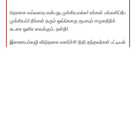
தொகை எவ்வளவு என்பது முக்கியமல்ல! உங்கள் பங்களிப்பே
முக்கியம்! நீங்கள் தரும் ஒவ்வொரு ரூபாயும் சமூகநீதிச்
சுடரை ஒளிர வைக்கும். நன்றி!
இணையம்வழி விடுதலை வளர்ச்சி நிதி தந்தவர்கள் பட்டியல்
காண
You Might Also Like
தந்தை பெரியார் முத்தமிழ் மன்றத்தின் 32 ஆம் ஆண்டு
விழா – பெரியார் விருது வழங்கும் விழாவில் எழுத்தாளர்
பெருமாள் முருகன் உரை
விடுதலை ஒரு ஆண்டு சந்தா
‘சமூக நீதி பாதுகாப்பு’, ‘திராவிட மாடல்’ விளக்க பரப்புரை
தொடர் பயணம்