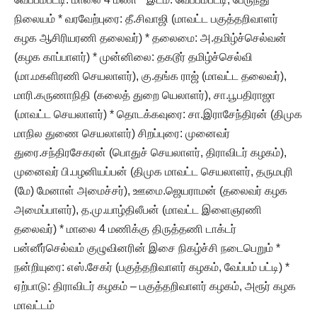
நிலையம் * வரவேற்புரை: தீ.சிவாஜி (மாவட்ட பகுத்தறிவாளர்
கழக ஆசிரியரணி தலைவர்) * தலைமை: அ.தமிழ்ச்செல்வன்
(கழக காப்பாளர்) * முன்னிலை: தகடூர் தமிழ்ச்செல்வி
(மா.மகளிரணி செயலாளர்), கு.தங்க ராஜ் (மாவட்ட தலைவர்),
மாரி.கருணாநிதி (கலைத் துறை யெலாளர்), சா.பூபதிராஜா
(மாவட்ட செயலாளர்) * தொடக்கவுரை: சா.இராசேந்திரன் (திமுக
மாநில துணை செயலாளர்) சிறப்புரை: முனைவர்
துரை.சந்திரசேகரன் (பொதுச் செயலாளர், திராவிடர் கழகம்),
முனைவர் பி.பழனியப்பன் (திமுக மாவட்ட செயலாளர், தருமபுரி
(மே) மேனாள் அமைச்சர்), ஊமை.ஜெயராமன் (தலைவர் கழக
அமைப்பாளர்), த.மு.யாழ்திலீபன் (மாவட்ட இளைஞரணி
தலைவர்) * மாலை 4 மணிக்கு திருத்தணி டாக்டர்
பன்னீர்செல்வம் குழுவினரின் இசை நிகழ்ச்சி நடைபெறும் *
நன்றியுரை: எஸ்.சேகர் (பகுத்தறிவாளர் கழகம், வேப்பம் பட்டி) *
ஏற்பாடு: திராவிடர் கழகம் – பகுத்தறிவாளர் கழகம், அரூர் கழக
மாவட்டம்