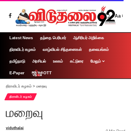
Aa
Latest News
தந்தை பெரியார்
ஆசிரியர் அறிக்கை
திராவிடர் கழகம்
வாழ்வியல் சிந்தனைகள்
தலையங்கம்
தமிழ்நாடு
அரசியல்
உலகம்
கட்டுரை
மேலும்
OTT
E-Paper
திராவிடர் கழகம்
>
மறைவு
திராவிடர் கழகம்
மறைவு
viduthalai