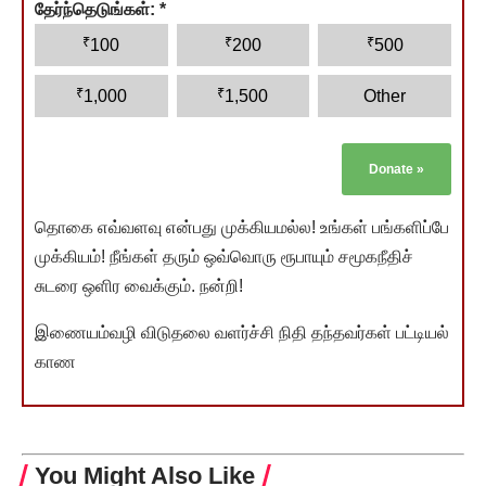
தேர்ந்தெடுங்கள்:
*
₹
₹
₹
100
200
500
₹
₹
1,000
1,500
Other
Donate
»
தொகை எவ்வளவு என்பது முக்கியமல்ல! உங்கள் பங்களிப்பே
முக்கியம்! நீங்கள் தரும் ஒவ்வொரு ரூபாயும் சமூகநீதிச்
சுடரை ஒளிர வைக்கும். நன்றி!
இணையம்வழி விடுதலை வளர்ச்சி நிதி தந்தவர்கள் பட்டியல்
காண
You Might Also Like