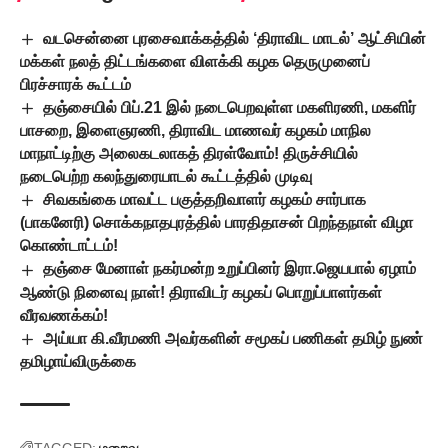
வடசென்னை புரசைவாக்கத்தில் ‘திராவிட மாடல்’ ஆட்சியின்
மக்கள் நலத் திட்டங்களை விளக்கி கழக தெருமுனைப்
பிரச்சாரக் கூட்டம்
தஞ்சையில் பிப்.21 இல் நடைபெறவுள்ள மகளிரணி, மகளிர்
பாசறை, இளைஞரணி, திராவிட மாணவர் கழகம் மாநில
மாநாட்டிற்கு அலைகடலாகத் திரள்வோம்! திருச்சியில்
நடைபெற்ற கலந்துரையாடல் கூட்டத்தில் முடிவு
சிவகங்கை மாவட்ட பகுத்தறிவாளர் கழகம் சார்பாக
(பாகனேரி) சொக்கநாதபுரத்தில் பாரதிதாசன் பிறந்தநாள் விழா
கொண்டாட்டம்!
தஞ்சை மேனாள் நகர்மன்ற உறுப்பினர் இரா.ஜெயபால் ஏழாம்
ஆண்டு நினைவு நாள்! திராவிடர் கழகப் பொறுப்பாளர்கள்
வீரவணக்கம்!
அய்யா கி.வீரமணி அவர்களின் சமூகப் பணிகள் தமிழ் நுண்
தமிழாய்விருக்கை
TAGGED:
மறைவு