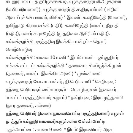
கடலூர் மாவட்டத் தமிழ்ச்சங்கம்), வழக்குரைஞர் வீ.அழகரசன்
(பெரியாரியலாளர்), வழக்கு ரைஞர் தி.ச.திருமார்பன் (மாநில
அமைப்புச் செயலாளர், விசிக) * இவண்: க.எழிலேந்தி (மேலாளர்,
தமிழ்நாடு கிராம வங்கி (ப.நி)), க.மகிழேந்தி (மாவட்ட நீதபதி
(ப.நி.)), புலவர் சு.புகழேந்தி (முதுநிலை ஆசிரியர் ப.நி.)).
கல்லக்குறிச்சி பகுத்தறிவு இலக்கிய மன்றம் – தொடர்
சொற்பொழிவு
கல்லக்குறிச்சி: காலை 10 மணி * இடம்: மாவட்ட ஓய்வூதியர்
சங்கக் கட்டடம், கல்லக்குறிச்சி * தலைமை: சிலம்பூர்க்கிழான்
(தலைவர், மாவட்ட இலக்கிய அணி) * முன்னிலை:
வழக்குரைஞர் கோ.சா.பாஸ்கர், தி.பெரியசாமி * செறிவுரை:
தந்தை பெரியாரும் வள்ளலாரும் – பெ.எழிலரசன் (தலைவர்,
மாவட்டப் பகுத்தறிவாளர் கழகம்) * நன்றியுரை: இரா.முத்துசாமி
(நகர தலைவர், கல்லை)
தந்தை பெரியார் நினைவுநாளையொட்டி பகுத்தறிவாளர் கழகம்
நடத்தும் கல்லூரி மாணவர்களுக்கான பேச்சுப் போட்டி
புதுக்கோட்டை: காலை 9 மணி * இடம்: இராணியார் அரசு