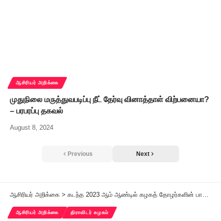
ஆசிரியர் அறிக்கை
முதுநிலை மருத்துவபடிப்பு நீட் தேர்வு வினாத்தாள் விற்பனையா?
– பரபரப்பு தகவல்
August 8, 2024
Previous
Next
ஆசிரியர் அறிக்கை
>
கடந்த 2023 ஆம் ஆண்டில் கழகத் தோழர்களின் பாராட்டத்தக்க கழகக் களப் பணிகள்!
ஆசிரியர் அறிக்கை
திராவிடர் கழகம்