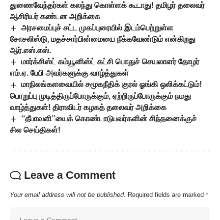
துணைவேந்தர்கள் கலந்து கொள்ளக் கூடாது! தமிழர் தலைவர்
ஆசிரியர் கண்டன அறிக்கை
அரசமைப்புச் சட்ட முகப்புரையில் இடம்பெற்றுள்ள
சோசலிஸ்டு, மதச்சார்பின்மையை நீக்கவேண்டும் என்கிறது
ஆர்.எஸ்.எஸ்.
மார்க்சிஸ்ட் கம்யூனிஸ்ட் கட்சி பொதுச் செயலாளர் தோழர்
எம்.ஏ. பேபி அவர்களுக்கு வாழ்த்துகள்
மாநிலங்களவையில் சமூகநீதிக் குரல் ஓங்கி ஒலிக்கட்டும்!
பொறுப்பு முடித்திருப்போருக்கும், ஏற்றிருப்போருக்கும் நமது
வாழ்த்துகள்! திராவிடர் கழகத் தலைவர் அறிக்கை
‘‘தீபாவளி’’யைக் கொண்டாடுபவர்களின் சிந்தனைக்குச்
சில செய்திகள்!
Leave a Comment
Your email address will not be published.
Required fields are marked
*