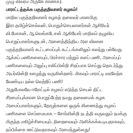
முழு விவரம் அருகே காண்க).
பாராட்டத்தக்க பகுத்தறிவாளர் கழகம்!
மாநில பகுத்தறிவாளர் கழகத் தலைவர் மானமிகு
இரா.தமிழ்ச்செல்வன், பொதுச்செயலாளர்கள் ஆசிரியர்
வி.மோகன், ஆ.வெங்கடேசன் ஆகியோர் மாநிலம் தழுவிய
பொறுப்பாளர்களுடன், அனைத்திந்திய அள விலான
பகுத்தறிவாளர் கூட்டமைப்புக் கூட்டங்களிலும் கலந்து பல்வேறு
ஆக்கப் பணிகளையும், பிரச்சார மற்றும் களப் பணி, அமைப்புப்
பணிகளையும் அலுப்பு சலிப்பின்றி சிறப்பாக செய்து தொடர்ந்து
அயர்வின்றி உழைத்து வருகின்றனர். மிகவும் பாராட்டி வரவேற்க
வேண்டிய நல்ல வெற்றிப் பணி!
அதுபோலவே ஈரோட்டில் கழகம் எடுத்த செயல் திட்ட
சீரமைப்புக்கான பொறுப்பேற்ற நமது தலைமைக் கழக
அமைப்பாளர்களும், தோழர்களை ஒருங் கிணைத்து கழகப்
பணிகளை செம்மையாக – சோர்வின்றி நடத்தி வருவதும் நமக்கு
மிகுந்த மகிழ்ச்சியையும், நிறைவையும் அளிக்கக்கூடியதாகவும்,
நம்பிக்கை ஊட்டுவதாகவும் அமைந்துள்ளது!