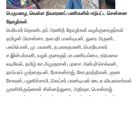
பெருமழை, வெள்ள
நிவாரணப் பணிகளில் ஈடுபட்ட சென்னை
தோழர்கள்
பெரியார் தொண்டறம் அணித் தோழர்கள் வழக்குரைஞர்கள்
தமிழன் பிரசன்னா, தளபதி பாண்டியன், துரை அருண்,
பசும்பொன், மு. பவானி, த.மரகதமணி, பொறியாளர்
ச.இன்பக்கனி, வழக் குரைஞர் பா.மணியம்மை, உடுமலை
வடிவேல், தமிழ் கா.அமுதரசன், புரசை அன்புச்செல்வன்,
தாம்பரம் முத்தையன், மோகன்ராஜ், கோ,நாத்திகன், குண
சேகரன், பழனிச்சாமி, கெய்சர் பாண்டியன் ஊடக வியலாளர்கள்
முரளிகிருஷ்ணன் சின்னத்துரை, அதிஷா, பொன்ராஜ்
கணேசன், பாவலர் செல்வ.மீனாட்சி சுந்தரம், தோழர்கள் நா.
பார்த்திபன், பா.பார்த்திபன், சி. காமராஜ், தே.செ.கோபால்,
கொடுங் கையூர் அன்பு, தமிழ்ச்செல்வன், கலைச்செல்வன்,
இறைவி, இரா.சு.உத்ரா, பூவை க.தமிழ்செல்வன், அரும்பாக்கம்
தாமோதரன், மாடம் பாக்கம் அ.கருப் பைய்யா,
எஸ்.ஆர்.வெங்கடேஷ், வெ.விஜயகலா, எழிலரசி, பல்லாவரம்