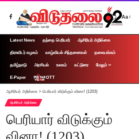
Aa
Latest News
தந்தை பெரியார்
ஆசிரியர் அறிக்கை
திராவிடர் கழகம்
வாழ்வியல் சிந்தனைகள்
தலையங்கம்
தமிழ்நாடு
அரசியல்
உலகம்
கட்டுரை
மேலும்
OTT
E-Paper
ஆசிரியர் அறிக்கை
>
பெரியார் விடுக்கும் வினா! (1203)
ஆசிரியர் அறிக்கை
பெரியார் விடுக்கும்
வினா! (1203)