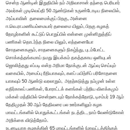
சென்ற ஆண்டின் இறுதியில் நம் அறிவாசான் தந்தை பெரியார்
அவர்கள் முடிவெய்தி 50 ஆண்டுகள் உருண்டோடிய நிலையில்,
அய்யாவின் தலைமைக்குப் பிறகு, அன்னை
ஈ.வெ.ரா.மணியம்மையார் தலைமை யிலும், பிறகு கழகத்
தோழர்களின் கூட்டுப் பொறுப்பில் என்னை முன்னிறுத்திப்
பணிகள் தொடர்ந்த நிலை யிலும், எத்தனையோ
சோதனைகளும், சாதனைகளும் நிகழ்ந்து, புடம்போட்ட
சொக்கத்தங்கமாய் நமது இயக்கம் தகத்தகாய ஒளியுடன்
ஜொலித்தது எப்படி என்ற அரிமா நோக்குடன் ஆய்வு செய்யும்
வகையில், அமைப்பு ரீதியாகவும், களப் பயிற்சிப் பரிசோதனை
யாகவும் 50 ஆண்டு வரலாறும், அதற்கடுத்து நம்முன் உள்ள
எதிர்காலப் பணிகள், போராட்டக் களங்கள் பற்றிய விளக்கமும்
மக்கள் மத்தியில் சென்றடையும் நோக்கத்தோடு, டிசம்பர் 19 ஆம்
தேதிமுதல் 30 ஆம் தேதிவரை பல ஊர்களிலும் கழக
மாவட்டங்களில் பொதுக்கூட்டங்கள் நடத்திட, நாம் வேண்டுகோள்
அறிக்கை விடுத்தோம்.
உடனடியாக கழகத்தின் 65 மாவட்டங்களில் (மாவட்டத்திற்குக்