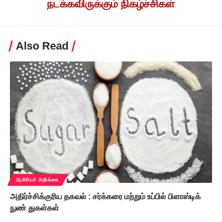
நடக்கவிருக்கும் நிகழ்ச்சிகள்
Also Read
ஆசிரியர் அறிக்கை
அதிர்ச்சிக்குரிய தகவல் : சர்க்கரை மற்றும் உப்பில் பிளாஸ்டிக்
நுண் துகள்கள்