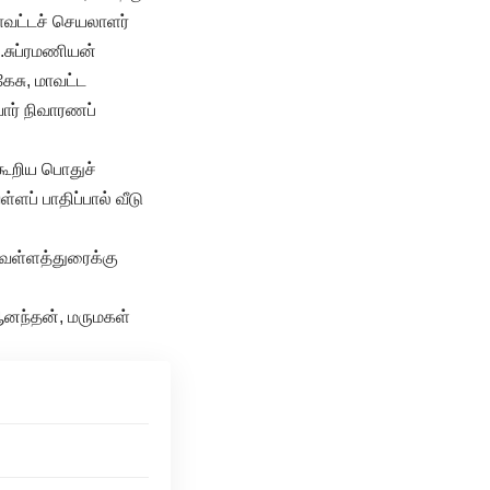
மாவட்டச் செயலாளர்
ா.சுப்ரமணியன்
ேசு, மாவட்ட
ர் நிவாரணப்
 கூறிய பொதுச்
ளப் பாதிப்பால் வீடு
 வெள்ளத்துரைக்கு
ஆனந்தன், மருமகள்