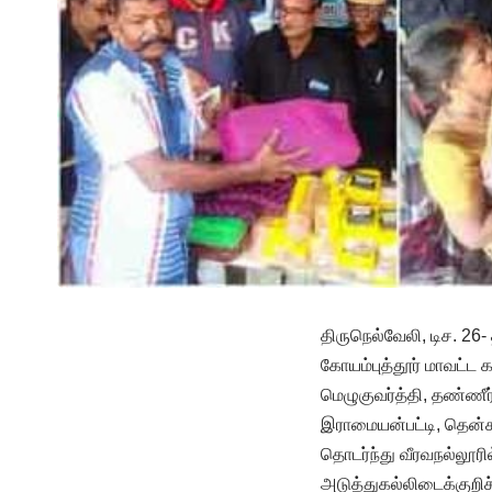
திருநெல்வேலி, டிச. 26-
கோயம்புத்தூர் மாவட்ட க
மெழுகுவர்த்தி, தண்ணீர்
இராமையன்பட்டி, தென்
தொடர்ந்து வீரவநல்லூர
அடுத்துகல்லிடைக்குறிச