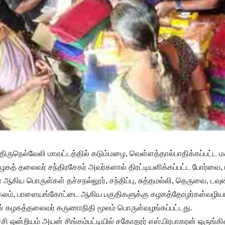
 திருநெல்வேலி மாவட்டத்தில் கடும்மழை, வெள்ளத்தால்பாதிக்கப்பட்ட ம
ழகத் தலைவர் சந்திரசேகர் அவர்களால் திரட்டியளிக்கப்பட்ட போர்வை, பிர
 ஆகிய பொருள்கள் தச்சநல்லூர், சந்திப்பு, சுத்தமல்லி, தெருவை, டவுன்,
கலம், பாளையங்கோட்டை ஆகிய பகுதிகளுக்கு கழகத்தோழர்கள்வழியா
ில் கழகத்தலைவர் கருணாநிதி மூலம் பொருள்வழங்கப்பட்டது.
்சி ஒன்றியம் அயன் சிங்கம்பட்டியில் சகோதரர் எஸ்.பிரபாகரன் ஒருங