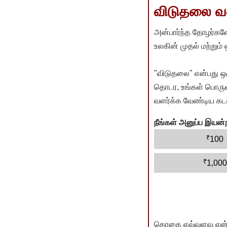
விடுதலை வளர
அன்பார்ந்த தோழர்களே
உலகின் முதல் மற்றும்
"விடுதலை" என்பது ஒ
தொடர, உங்கள் பொருளா
வளர்க்க வேண்டிய கடம
நீங்கள் அனுப்ப இய
₹
100
₹
1,000
தொகை எவ்வளவு என்பது 