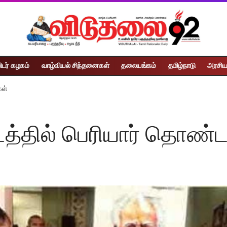
ிடர் கழகம்
வாழ்வியல் சிந்தனைகள்
தலையங்கம்
தமிழ்நாடு
அரசிய
கள்
டத்தில் பெரியார் தொண்