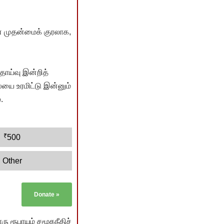
் முதன்மைக் குரலாக,
ொய்வு இன்றித்
யை உரமிட்டு இன்னும்
.
₹
500
Other
Donate
»
ு ரூபாயும் சமூகநீதிச்