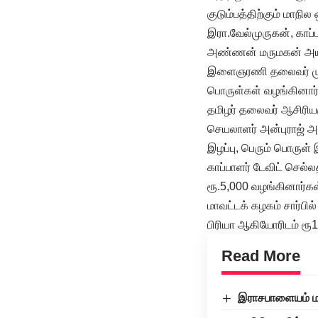
குடும்பத்திற்கும் மாந
இரா.வேல்முருகன், காப்
அண்ணன் மருமகன் அயன் 
இளைஞரணி தலைவர் மு.த
பொருள்கள் வழங்கினார்
தமிழர் தலைவர் ஆசிரியர
செயலாளர் அன்புராஜ் அவ
இழப்பு, பெரும் பொருள்
காப்பாளர் டேவிட் செல்
ரூ.5,000 வழங்கினார்கள
மாவட்டக் கழகம் சார்ப
பிரியா ஆகியோரிடம் ரூ1
Read More
இராசபாளையம் மற்