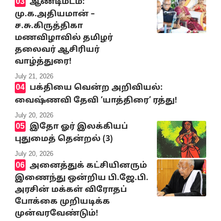
ஆண்டிமடம்:
மு.க.அதியமான் –
ச.சு.கிருத்திகா
மணவிழாவில் தமிழர்
தலைவர் ஆசிரியர்
வாழ்த்துரை!
July 21, 2026
பக்தியை வென்ற அறிவியல்:
வைஷ்ணவி தேவி ‘யாத்திரை’ ரத்து!
July 20, 2026
இதோ ஓர் இலக்கியப்
புதுமைத் தென்றல் (3)
July 20, 2026
அனைத்துக் கட்சியினரும்
இணைந்து ஒன்றிய பி.ஜே.பி.
அரசின் மக்கள் விரோதப்
போக்கை முறியடிக்க
முன்வரவேண்டும்!