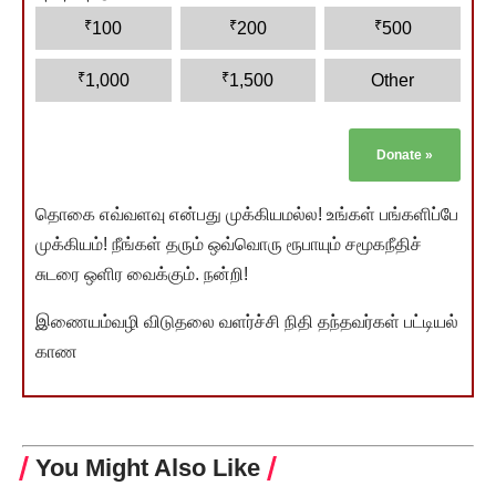
₹
₹
₹
100
200
500
₹
₹
1,000
1,500
Other
Donate
»
தொகை எவ்வளவு என்பது முக்கியமல்ல! உங்கள் பங்களிப்பே
முக்கியம்! நீங்கள் தரும் ஒவ்வொரு ரூபாயும் சமூகநீதிச்
சுடரை ஒளிர வைக்கும். நன்றி!
இணையம்வழி விடுதலை வளர்ச்சி நிதி தந்தவர்கள் பட்டியல்
காண
You Might Also Like