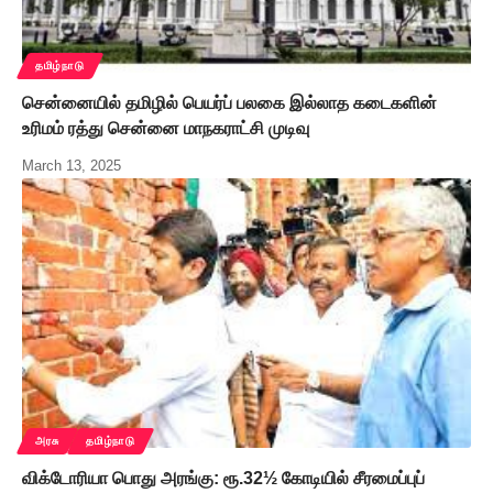
தமிழ்நாடு
சென்னையில் தமிழில் பெயர்ப் பலகை இல்லாத கடைகளின்
உரிமம் ரத்து சென்னை மாநகராட்சி முடிவு
March 13, 2025
அரசு
தமிழ்நாடு
விக்டோரியா பொது அரங்கு: ரூ.32½ கோடியில் சீரமைப்புப்