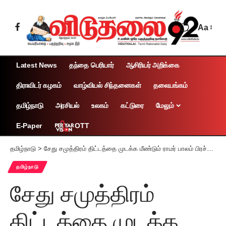
Aa
Latest News
தந்தை பெரியார்
ஆசிரியர் அறிக்கை
திராவிடர் கழகம்
வாழ்வியல் சிந்தனைகள்
தலையங்கம்
தமிழ்நாடு
அரசியல்
உலகம்
கட்டுரை
மேலும்
OTT
E-Paper
தமிழ்நாடு
>
சேது சமுத்திரம் திட்டத்தை முடக்க மீண்டும் ராமர் பாலம் பிரச்சினையா?
தமிழ்நாடு
சேது சமுத்திரம்
திட்டத்தை முடக்க