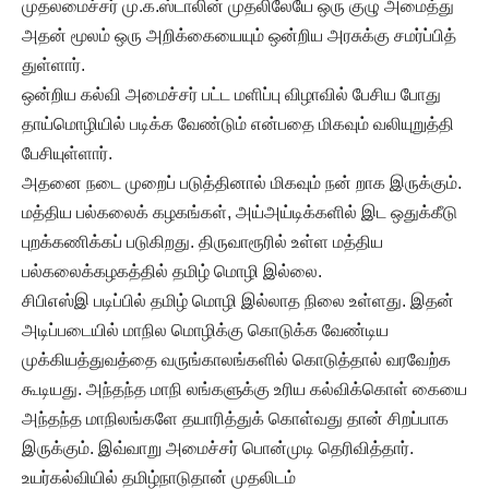
முதலமைச்சர் மு.க.ஸ்டாலின் முதலிலேயே ஒரு குழு அமைத்து
அதன் மூலம் ஒரு அறிக்கையையும் ஒன்றிய அரசுக்கு சமர்ப்பித்
துள்ளார்.
ஒன்றிய கல்வி அமைச்சர் பட்ட மளிப்பு விழாவில் பேசிய போது
தாய்மொழியில் படிக்க வேண்டும் என்பதை மிகவும் வலியுறுத்தி
பேசியுள்ளார்.
அதனை நடை முறைப் படுத்தினால் மிகவும் நன் றாக இருக்கும்.
மத்திய பல்கலைக் கழகங்கள், அய்அய்டிக்களில் இட ஒதுக்கீடு
புறக்கணிக்கப் படுகிறது. திருவாரூரில் உள்ள மத்திய
பல்கலைக்கழகத்தில் தமிழ் மொழி இல்லை.
சிபிஎஸ்இ படிப்பில் தமிழ் மொழி இல்லாத நிலை உள்ளது. இதன்
அடிப்படையில் மாநில மொழிக்கு கொடுக்க வேண்டிய
முக்கியத்துவத்தை வருங்காலங்களில் கொடுத்தால் வரவேற்க
கூடியது. அந்தந்த மாநி லங்களுக்கு உரிய கல்விக்கொள் கையை
அந்தந்த மாநிலங்களே தயாரித்துக் கொள்வது தான் சிறப்பாக
இருக்கும். இவ்வாறு அமைச்சர் பொன்முடி தெரிவித்தார்.
உயர்கல்வியில் தமிழ்நாடுதான் முதலிடம்