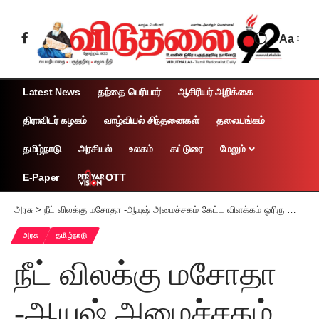
Aa
Latest News
தந்தை பெரியார்
ஆசிரியர் அறிக்கை
திராவிடர் கழகம்
வாழ்வியல் சிந்தனைகள்
தலையங்கம்
தமிழ்நாடு
அரசியல்
உலகம்
கட்டுரை
மேலும்
OTT
E-Paper
அரசு
>
நீட் விலக்கு மசோதா -ஆயுஷ் அமைச்சகம் கேட்ட விளக்கம் ஓரிரு வாரத்தில் அனுப்பப்படும்: அமைச்சர் மா.சுப்பிரமணியன் தகவல்
அரசு
தமிழ்நாடு
நீட் விலக்கு மசோதா
-ஆயுஷ் அமைச்சகம்