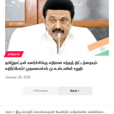
தமிழ்நாடு
தமிழ்நாட்டின் வளர்ச்சிக்கு எதிரான எந்தத் திட்டத்தையும்
எதிர்ப்போம்! முதலமைச்சர் மு.க.ஸ்டாலின் உறுதி
January 28, 2025
Previous
Next
அரசு
>
இரு மொழிக் கொள்கைதான் வேண்டும் மாநிலங்களே கல்விக்கொள்கையை தயாரிப்பதுதான் சிறப்பு அமைச்சர் முனைவர் க.பொன்முடி பேட்டி