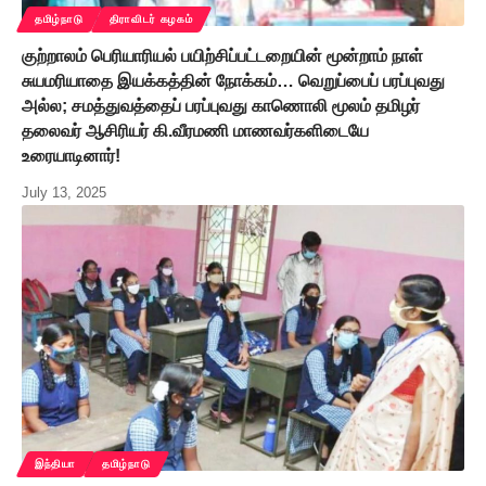
தமிழ்நாடு
திராவிடர் கழகம்
குற்றாலம் பெரியாரியல் பயிற்சிப்பட்டறையின் மூன்றாம் நாள்
சுயமரியாதை இயக்கத்தின் நோக்கம்… வெறுப்பைப் பரப்புவது
அல்ல; சமத்துவத்தைப் பரப்புவது காணொலி மூலம் தமிழர்
தலைவர் ஆசிரியர் கி.வீரமணி மாணவர்களிடையே
உரையாடினார்!
July 13, 2025
இந்தியா
தமிழ்நாடு