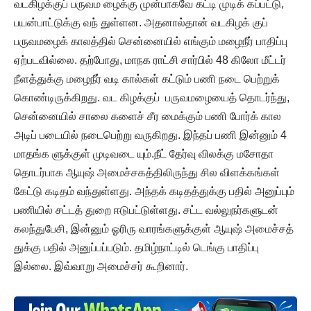
வடகிழக்குப் பருவம ழைக்கு முன்பாகவே கட்டி முடிக் கப்பட்டு,
பயன்பாட்டுக்கு வந் துள்ளன. அதனால்தான் வடகிழக் குப்
பருவமழைக் காலத்தில் சென்னையில் எங்கும் மழைநீர் பாதிப்பு
ஏற்படவில்லை. தற்போது, மாநக ராட்சி சார்பில் 48 கிலோ மீட்டர்
நீளத்துக்கு மழைநீர் வடி கால்கள் கட்டும் பணி நடை பெற்றுக்
கொண்டிருக்கிறது. வட கிழக்குப் பருவமழையைத் தொடர்ந்து,
சென்னையில் சாலை களைச் சீர மைக்கும் பணி போர்க் கால
அடிப் படையில் நடைபெற்று வருகிறது. இந்தப் பணி இன்னும் 4
மாதங்க ளுக்குள் முடிவடை யும்.நீட் தேர்வு விலக்கு மசோதா
தொடர்பாக ஆயுஷ் அமைச்சகத்திலிருந்து சில விளக்கங்கள்
கேட்டு கடிதம் வந்துள்ளது. அந்தக் கடிதத்துக்கு பதில் அனுப்பும்
பணியில் சட்டத் துறை ஈடுபட்டுள்ளது. சட்ட வல்லுநர்களுடன்
கலந்துபேசி, இன்னும் ஓரிரு வாரங்களுக்குள் ஆயுஷ் அமைச்சத்
துக்கு பதில் அனுப்பப்படும். தமிழ்நாட்டில் டெங்கு பாதிப்பு
இல்லை. இவ்வாறு அமைச்சர் கூறினார்.