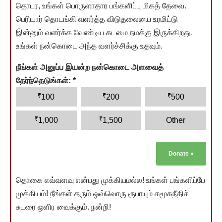
தொடர, உங்கள் பொருளாதார பங்களிப்பு மிகத் தேவை.
பெரியார் தொடங்கி வளர்த்த விடுதலையை உரமிட்டு
இன்னும் வளர்க்க வேண்டிய கடமை நமக்கு இருக்கிறது.
உங்கள் நன்கொடை அந்த வளர்ச்சிக்கு உதவும்.
நீங்கள் அனுப்ப இயன்ற நன்கொடை அளவைத்
தேர்ந்தெடுங்கள்:
*
₹
₹
₹
100
200
500
₹
₹
1,000
1,500
Other
Donate
»
தொகை எவ்வளவு என்பது முக்கியமல்ல! உங்கள் பங்களிப்பே
முக்கியம்! நீங்கள் தரும் ஒவ்வொரு ரூபாயும் சமூகநீதிச்
சுடரை ஒளிர வைக்கும். நன்றி!