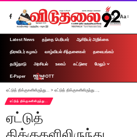
Aa
Latest News
தந்தை பெரியார்
ஆசிரியர் அறிக்கை
திராவிடர் கழகம்
வாழ்வியல் சிந்தனைகள்
தலையங்கம்
தமிழ்நாடு
அரசியல்
உலகம்
கட்டுரை
மேலும்
OTT
E-Paper
ஏட்டுத் திக்குகளிலிருந்து...
>
ஏட்டுத் திக்குகளிலிருந்து…,
ஏட்டுத் திக்குகளிலிருந்து...
ஏட்டுத்
திக்குகளிலிருந்து…,