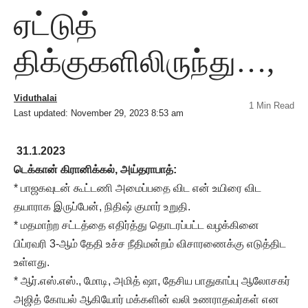
ஏட்டுத்
திக்குகளிலிருந்து…,
Viduthalai
1 Min Read
Last updated: November 29, 2023 8:53 am
31.1.2023
டெக்கான் கிரானிக்கல், அய்தராபாத்:
* பாஜகவுடன் கூட்டணி அமைப்பதை விட என் உயிரை விட
தயாராக இருப்பேன், நிதிஷ் குமார் உறுதி.
* மதமாற்ற சட்டத்தை எதிர்த்து தொடரப்பட்ட வழக்கினை
பிப்ரவரி 3-ஆம் தேதி உச்ச நீதிமன்றம் விசாரணைக்கு எடுத்திட
உள்ளது.
* ஆர்.எஸ்.எஸ்., மோடி, அமித் ஷா, தேசிய பாதுகாப்பு ஆலோசகர்
அஜித் கோயல் ஆகியோர் மக்களின் வலி உணராதவர்கள் என