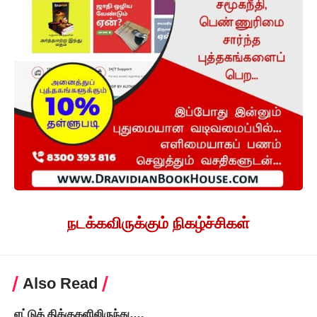
நடக்கவிருக்கும் நிகழ்ச்சிகள்
Also Read
ஏட்டுத் திக்குகளிலிருந்து…,