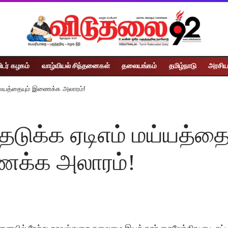
ிடர் கழகம்
வாழ்வியல் சிந்தனைகள்
தலையங்கம்
தமிழ்நாடு
அரசிய
ிலையத்தையும் இணைக்க அலாரம்!
ுக்க ஏடிஎம் மய்யத்தைய
ைக்க அலாரம்!