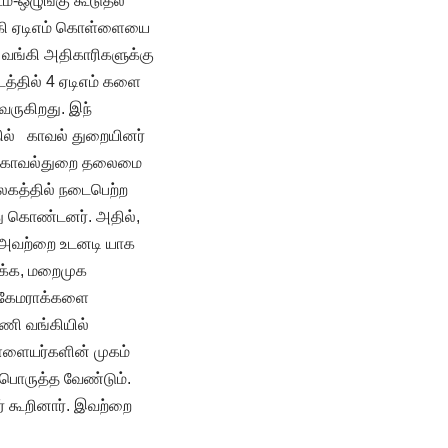
்-ஒழுங்கு கூடுதல்
்கி ஏடிஎம் கொள்ளையை
 வங்கி அதிகாரிகளுக்கு
த்தில் 4 ஏடிஎம் களை
வருகிறது. இந்
ில் காவல் துறையினர்
டன் காவல்துறை தலைமை
கத்தில் நடைபெற்ற
்து கொண்டனர். அதில்,
 அவற்றை உடனடி யாக
ிக்க, மறைமுக
 கேமராக்களை
மணி வங்கியில்
ள்ளையர்களின் முகம்
 பொருத்த வேண்டும்.
் கூறினார். இவற்றை