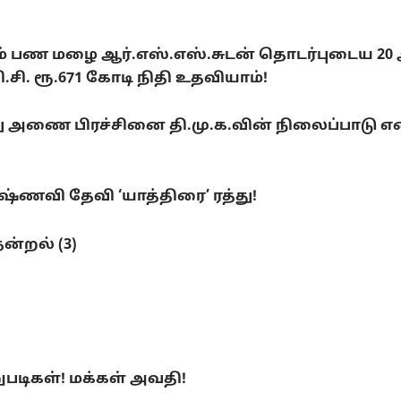
டும் பண மழை ஆர்.எஸ்.எஸ்.சுடன் தொடர்புடைய 20
. ரூ.671 கோடி நிதி உதவியாம்!
ை பிரச்சினை தி.மு.க.வின் நிலைப்பாடு என்ன
ணவி தேவி ‘யாத்திரை’ ரத்து!
ன்றல் (3)
ுபடிகள்! மக்கள் அவதி!