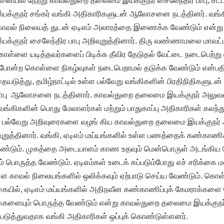
னையில் நேற்று காவல்துறை தலைமை இயக்குநர் சைலேந்திர பாபு, சட்டம
்குநர் சங்கர் வங்கி அதிகாரிகளுடன் ஆலோசனை நடத்தினர். வங
 காவல் நிலையத் துடன் ஏடிஎம் அலாரத்தை இணைக்க வேண்டும் என்று
குநர் சைலேந்திர பாபு அறிவுறுத்தினார். திரு வண்ணாமலை மாவட்ட
ள்ளை யடித்தவர்களைப் பிடிக்க தீவிர தேடுதல் வேட்டை நடைபெற்று 
துபோன்ற கொள்ளை நிகழ்வுகள் நடைபெறாமல் தடுக்க வேண்டும் என்பத
ையடுத்து, தமிழ்நாட்டில் உள்ள பல்வேறு வங்கிகளின் பிரதிநிதிகளு
 பாபு ஆலோசனை நடத்தினார். காவல்துறை தலைமை இயக்குநர் அலுவல
51 வங்கிகளின் பொது மேலாளர்கள் மற்றும் பாதுகாப்பு அதிகாரிகள் கலந
கு பல்வேறு அறிவுரைகளை வழங் கிய காவல்துறை தலைமை இயக்குநர்
வுறுத்தினார். வங்கி, ஏடிஎம் மய்யங்களில் உள்ள பணத்தைக் கண்காண
ேண்டும். முகத்தை அடையாளம் காண உதவும் மென்பொருள் அடங்கிய
 பொருத்த வேண்டும். ஏடிஎம்கள் உடைக் கப்படும்போது எச் சரிக்கை 
உள்ள காவல் நிலையங்களில் ஒலிக்கவும் ஏற்பாடு செய்ய வேண்டும். கொ
ையில், ஏடிஎம் மய்யங்களில் அதிநவீன கண்காணிப்புக் கேமராக்களை
ாக்களையும் பொருத்த வேண்டும் என்று காவல்துறை தலைமை இயக்குநர
டுத்துவதாக வங்கி அதிகாரிகள் ஒப்புக் கொண்டுள்ளனர்.