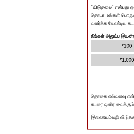
"விடுதலை" என்பது ஒ
தொடர, உங்கள் பொருளா
வளர்க்க வேண்டிய கடம
நீங்கள் அனுப்ப இய
₹
100
₹
1,000
தொகை எவ்வளவு என்பது 
சுடரை ஒளிர வைக்கும்.
இணையம்வழி விடுதலை 