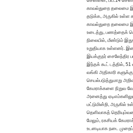
சென்னை, பிப்.14 சென்
காவல்துறை தலைமை இயக
தடுக்க, அருகில் உள்ள
காவல்துறை தலைமை இயக்
உடைத்து, பணத்தைக் கொ
நிலையில், மீண்டும் இ
உறுதியாக உள்ளனர். இத
இயக்குநர் சைலேந்திர
இந்தக் கூட் டத்தில், 
வங்கி அதிகாரி களுக்
செயல்படுத்துமாறு அறி
கேமராக்களை நிறுவ வ
அனைத்து ஏடிஎம்களிலும்
மட்டுமின்றி, அருகில் 
தெளிவாகத் தெரியும்வக
மேலும், ரகசியக் கேமர
உடனடியாக நடை முறைப்ப