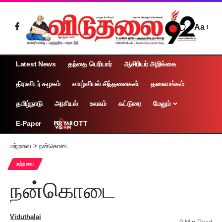
Aa
Latest News
தந்தை பெரியார்
ஆசிரியர் அறிக்கை
திராவிடர் கழகம்
வாழ்வியல் சிந்தனைகள்
தலையங்கம்
தமிழ்நாடு
அரசியல்
உலகம்
கட்டுரை
மேலும்
OTT
E-Paper
மற்றவை
>
நன்கொடை
மற்றவை
நன்கொடை
Viduthalai