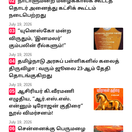
நாடாளுமன்ற மழைக்காலக் கூட்டத்
தொடர் அனைத்து கட்சிக் கூட்டம்
நடைபெற்றது
July 19, 2026
“யுனெஸ்கோ மன்ற
விருதும், ‘இனமலர்’
கும்பலின் ரீல்களும்!”
July 19, 2026
தமிழ்நாடு அரசுப் பள்ளிகளில் கலைத்
திருவிழா : வரும் ஜூலை 23-ஆம் தேதி
தொடங்குகிறது
July 19, 2026
ஆசிரியர் கி.வீரமணி
எழுதிய, “ஆர்.எஸ்.எஸ்.
என்னும் டிரோஜன் குதிரை”
நூல் விமர்சனம்!
July 19, 2026
சென்னைக்கு பெருமழை