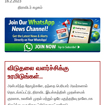
16.2.2023
திராவிடர் கழகம்
விடுதலை வளர்ச்சிக்கு
உரமிடுங்கள்..
அன்பார்ந்த தோழர்களே, தந்தை பெரியார் அவர்களால்
தொடங்கப்பட்டு, திராவிட இயக்கத்தின் முதன்மைக்
குரலாக, உலகின் முதல் மற்றும் ஒரே பகுத்தறிவு நாளேடாக
திகழ்ந்து வருகிறது "விடுதலை" நாளேடு.