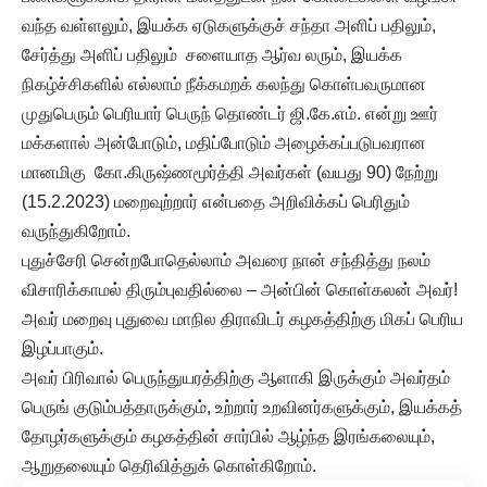
வந்த வள்ளலும், இயக்க ஏடுகளுக்குச் சந்தா அளிப் பதிலும்,
சேர்த்து அளிப் பதிலும் சளையாத ஆர்வ லரும், இயக்க
நிகழ்ச்சிகளில் எல்லாம் நீக்கமறக் கலந்து கொள்பவருமான
முதுபெரும் பெரியார் பெருந் தொண்டர் ஜி.கே.எம். என்று ஊர்
மக்களால் அன்போடும், மதிப்போடும் அழைக்கப்படுபவரான
மானமிகு கோ.கிருஷ்ணமூர்த்தி அவர்கள் (வயது 90) நேற்று
(15.2.2023) மறைவுற்றார் என்பதை அறிவிக்கப் பெரிதும்
வருந்துகிறோம்.
புதுச்சேரி சென்றபோதெல்லாம் அவரை நான் சந்தித்து நலம்
விசாரிக்காமல் திரும்புவதில்லை – அன்பின் கொள்கலன் அவர்!
அவர் மறைவு புதுவை மாநில திராவிடர் கழகத்திற்கு மிகப் பெரிய
இழப்பாகும்.
அவர் பிரிவால் பெருந்துயரத்திற்கு ஆளாகி இருக்கும் அவர்தம்
பெருங் குடும்பத்தாருக்கும், உற்றார் உறவினர்களுக்கும், இயக்கத்
தோழர்களுக்கும் கழகத்தின் சார்பில் ஆழ்ந்த இரங்கலையும்,
ஆறுதலையும் தெரிவித்துக் கொள்கிறோம்.