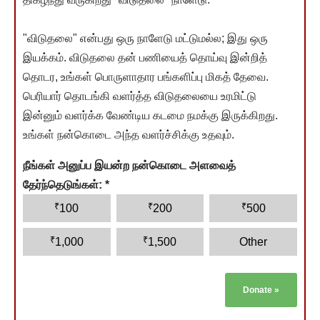
"விடுதலை" என்பது ஒரு நாளேடு மட்டுமல்ல; இது ஒரு
இயக்கம். விடுதலை தன் பணியைத் தொய்வு இன்றித்
தொடர, உங்கள் பொருளாதார பங்களிப்பு மிகத் தேவை.
பெரியார் தொடங்கி வளர்த்த விடுதலையை உரமிட்டு
இன்னும் வளர்க்க வேண்டிய கடமை நமக்கு இருக்கிறது.
உங்கள் நன்கொடை அந்த வளர்ச்சிக்கு உதவும்.
நீங்கள் அனுப்ப இயன்ற நன்கொடை அளவைத்
தேர்ந்தெடுங்கள்:
*
₹
₹
₹
100
200
500
₹
₹
1,000
1,500
Other
Donate
»