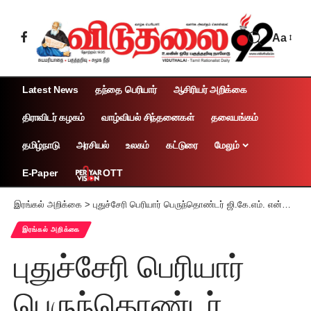
Aa
Latest News
தந்தை பெரியார்
ஆசிரியர் அறிக்கை
திராவிடர் கழகம்
வாழ்வியல் சிந்தனைகள்
தலையங்கம்
தமிழ்நாடு
அரசியல்
உலகம்
கட்டுரை
மேலும்
OTT
E-Paper
இரங்கல் அறிக்கை
>
புதுச்சேரி பெரியார் பெருந்தொண்டர் ஜி.கே.எம். என்று அன்பால் அழைக்கப்படும் கிருஷ்ணமூர்த்தி மறைந்தாரே!
இரங்கல் அறிக்கை
புதுச்சேரி பெரியார்
பெருந்தொண்டர்