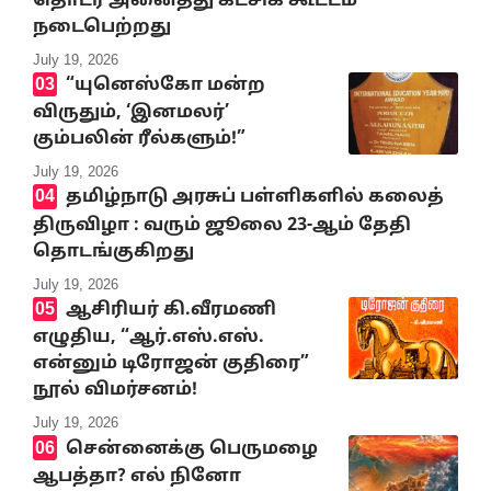
தொடர் அனைத்து கட்சிக் கூட்டம்
நடைபெற்றது
July 19, 2026
“யுனெஸ்கோ மன்ற
விருதும், ‘இனமலர்’
கும்பலின் ரீல்களும்!”
July 19, 2026
தமிழ்நாடு அரசுப் பள்ளிகளில் கலைத்
திருவிழா : வரும் ஜூலை 23-ஆம் தேதி
தொடங்குகிறது
July 19, 2026
ஆசிரியர் கி.வீரமணி
எழுதிய, “ஆர்.எஸ்.எஸ்.
என்னும் டிரோஜன் குதிரை”
நூல் விமர்சனம்!
July 19, 2026
சென்னைக்கு பெருமழை
ஆபத்தா? எல் நினோ