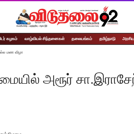
ிடர் கழகம்
வாழ்வியல் சிந்தனைகள்
தலையங்கம்
தமிழ்நாடு
அரசிய
இல்ல மண விழா
ையில் அரூர் சா.இராசேந