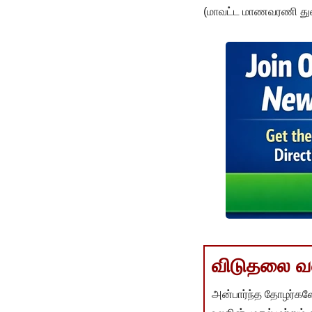
(மாவட்ட மாணவரணி துண
விடுதலை வளர
அன்பார்ந்த தோழர்களே