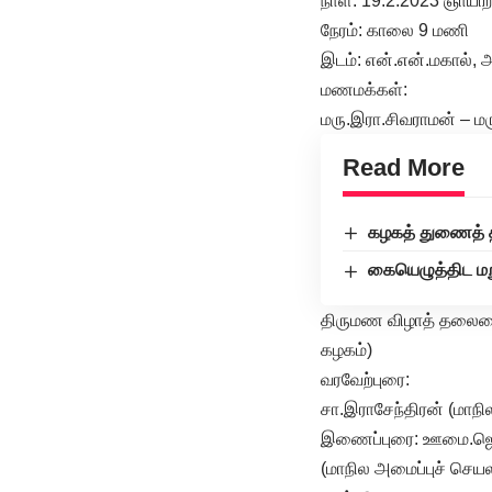
நாள்: 19.2.2023 ஞாயிற
நேரம்: காலை 9 மணி
இடம்: என்.என்.மகால், அர
மணமக்கள்:
மரு.இரா.சிவராமன் – ம
Read More
கழகத் துணைத் தல
கையெழுத்திட மறு
திருமண விழாத் தலைமை ஏ
கழகம்)
வரவேற்புரை:
சா.இராசேந்திரன் (மாநி
இணைப்புரை: ஊமை.ஜ
(மாநில அமைப்புச் செயல