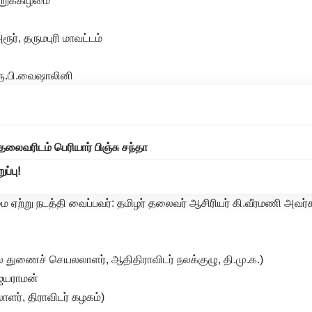
்றுக்கிழமை
ூர், தருமபுரி மாவட்டம்
ரு.பி.வைஷாலினி
ைவரிடம் பெரியார் பிஞ்சு சந்தா
ப்பு!
ற்று நடத்தி வைப்பவர்: தமிழர் தலைவர் ஆசிரியர் கி.வீரமணி அவர்க
ல துணைச் செயலலாளர், ஆதிதிராவிடர் நலக்குழு, தி.மு.க.)
ெயராமன்
ாளர், திராவிடர் கழகம்)