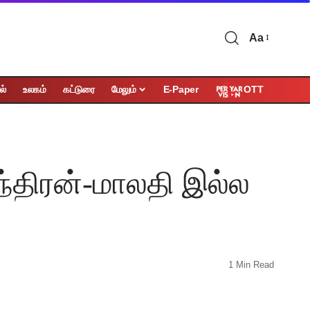
Aa
OTT
ல்
உலகம்
கட்டுரை
மேலும்
E-Paper
்திரன்-மாலதி இல்ல
1 Min Read