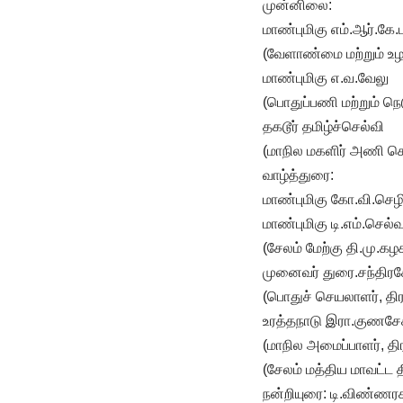
முன்னிலை:
மாண்புமிகு எம்.ஆர்.கே.
(வேளாண்மை மற்றும் உழ
மாண்புமிகு எ.வ.வேலு
(பொதுப்பணி மற்றும் ந
தகடூர் தமிழ்ச்செல்வி
(மாநில மகளிர் அணி செ
வாழ்த்துரை:
மாண்புமிகு கோ.வி.செழ
மாண்புமிகு டி.எம்.செ
(சேலம் மேற்கு தி.மு.க
முனைவர் துரை.சந்திர
(பொதுச் செயலாளர், திர
உரத்தநாடு இரா.குணச
(மாநில அமைப்பாளர், திர
(சேலம் மத்திய மாவட்ட த
நன்றியுரை: டி.விண்ண