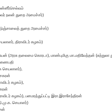
பன்னீர்செல்வம்
வர் நலன் துறை அமைச்சர்)
ெடுஞ்சாலைத் துறை அமைச்சர்)
யலாளர், திராவிடர் கழகம்)
ியன் (அரசு தலைமை கொரடா), மாண்புமிகு மா.மதிவேந்தன் (சுற்றுலா 
ல்வகணபதி
ழக செயலாளர்),
சேகரன்
ாவிடர் கழகம்),
ேகரன்
ாவிடர் கழகம்), பனமரத்துப்பட்டி இரா.இராசேந்திரன்
ி.மு.க. செயாளர்)
ரசன்