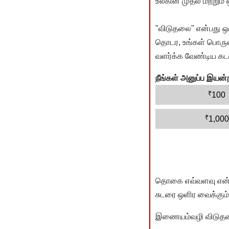
உலகின் முதல் மற்றும்
"விடுதலை" என்பது ஒ
தொடர, உங்கள் பொருளா
வளர்க்க வேண்டிய கடம
நீங்கள் அனுப்ப இய
₹
100
₹
1,000
தொகை எவ்வளவு என்பது 
சுடரை ஒளிர வைக்கும்.
இணையம்வழி விடுதலை 