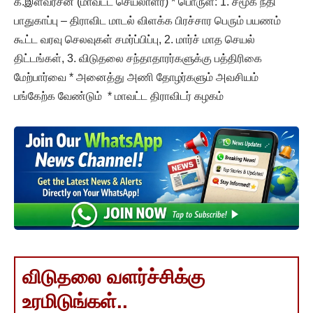
க.இளவரசன் (மாவட்ட செயலாளர்) * பொருள்: 1. சமூக நீதி
பாதுகாப்பு – திராவிட மாடல் விளக்க பிரச்சார பெரும் பயணம்
கூட்ட வரவு செலவுகள் சமர்ப்பிப்பு, 2. மார்ச் மாத செயல்
திட்டங்கள், 3. விடுதலை சந்தாதாரர்களுக்கு பத்திரிகை
மேற்பார்வை * அனைத்து அணி தோழர்களும் அவசியம்
பங்கேற்க வேண்டும் * மாவட்ட திராவிடர் கழகம்
விடுதலை வளர்ச்சிக்கு
உரமிடுங்கள்..