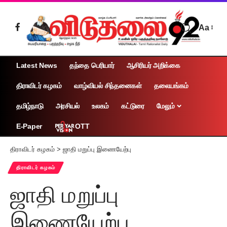
Aa
Latest News
தந்தை பெரியார்
ஆசிரியர் அறிக்கை
திராவிடர் கழகம்
வாழ்வியல் சிந்தனைகள்
தலையங்கம்
தமிழ்நாடு
அரசியல்
உலகம்
கட்டுரை
மேலும்
OTT
E-Paper
திராவிடர் கழகம்
>
ஜாதி மறுப்பு இணையேற்பு
திராவிடர் கழகம்
ஜாதி மறுப்பு
இணையேற்பு