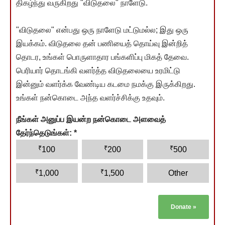
திகழ்ந்து வருகிறது "விடுதலை" நாளேடு.
"விடுதலை" என்பது ஒரு நாளேடு மட்டுமல்ல; இது ஒரு
இயக்கம். விடுதலை தன் பணியைத் தொய்வு இன்றித்
தொடர, உங்கள் பொருளாதார பங்களிப்பு மிகத் தேவை.
பெரியார் தொடங்கி வளர்த்த விடுதலையை உரமிட்டு
இன்னும் வளர்க்க வேண்டிய கடமை நமக்கு இருக்கிறது.
உங்கள் நன்கொடை அந்த வளர்ச்சிக்கு உதவும்.
நீங்கள் அனுப்ப இயன்ற நன்கொடை அளவைத்
தேர்ந்தெடுங்கள்:
*
₹
₹
₹
100
200
500
₹
₹
1,000
1,500
Other
Donate
»