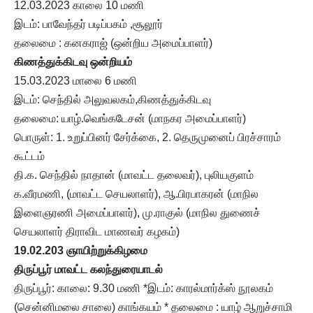
12.03.2023 காலை 10 மணி
இடம்: பாவேந்தர் படிப்பகம் ,சூலூர்
தலைமை : கனகராஜ் (ஒன்றிய அமைப்பாளர்)
கிணத்துக்கிடவு ஒன்றியம்
15.03.2023 மாலை 6 மணி
இடம்: செந்தில் அலுவலகம்,கிணத்துக்கிடவு
தலைமை: யாழ்.வெங்கடேசன் (மாநகர அமைப்பாளர்)
பொருள்: 1. உறுப்பினர் சேர்க்கை, 2. தெருமுனைப் பிரச்சாரம்
கூட்டம்
தி.க. செந்தில் நாதான் (மாவட்ட தலைவர்), புலியகுளம்
க.வீரமணி, (மாவட்ட செயலாளர்), ஆ.பிரபாகரன் (மாநில
இளைஞரணி அமைப்பாளர்), மு.ராகுல் (மாநில துணைச்
செயலாளர் திராவிட மாணவர் கழகம்)
19.02.203 ஞாயிற்றுக்கிழமை
திருப்பூர் மாவட்ட கலந்துரையாடல்
திருப்பூர்: காலை: 9.30 மணி *இடம்: காரல்மார்க்ஸ் நூலகம்
(சென்னிமலை சாலை) காங்கயம் * தலைமை : யாழ் ஆறுச்சாமி