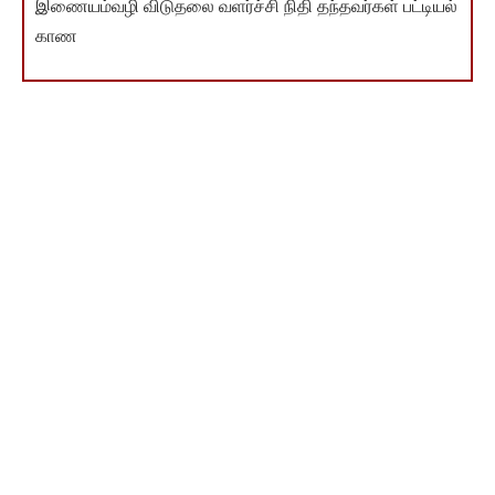
இணையம்வழி விடுதலை வளர்ச்சி நிதி தந்தவர்கள் பட்டியல்
காண
You Might Also Like
அறந்தாங்கி கழக மாவட்டத்தில் பகுத்தறிவுப் பகலவன்
தந்தை பெரியார் பிறந்த நாள் விழா- சமூகநீதி நாள் உறுதியேற்பு
அமைதி தவழும் தமிழ்நாட்டில் அமளி நடத்த முயல்வோரை
இரும்புக் கரம் கொண்டு ஒடுக்க வேண்டும்
பக்தியின் பெயரால் பால் பாழ் பஞ்சவடி பஞ்சமுக
ஆஞ்சநேயருக்கு 2 ஆயிரம் லிட்டர் பால் அபிஷேகமாம்
சண்டிகர் மேயர் திடீர் விலகல் : பிஜேபியின் தில்லு முல்லு
அம்பலம்
தந்தை இறந்த சோகத்திலும் 10ஆம் வகுப்பு தேர்வு எழுதிய
மாணவி