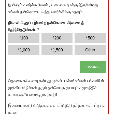
இன்னும் வளர்க்க வேண்டிய கடமை நமக்கு இருக்கிறது.
உங்கள் நன்கொடை அந்த வளர்ச்சிக்கு உதவும்.
நீங்கள் அனுப்ப இயன்ற நன்கொடை அளவைத்
தேர்ந்தெடுங்கள்:
*
₹
₹
₹
100
200
500
₹
₹
1,000
1,500
Other
Donate
»
தொகை எவ்வளவு என்பது முக்கியமல்ல! உங்கள் பங்களிப்பே
முக்கியம்! நீங்கள் தரும் ஒவ்வொரு ரூபாயும் சமூகநீதிச்
சுடரை ஒளிர வைக்கும். நன்றி!
இணையம்வழி விடுதலை வளர்ச்சி நிதி தந்தவர்கள் பட்டியல்
காண