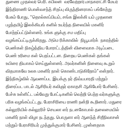
துணை முதல்வர் பெரி. கபிலன் வரவேற்றார்.மாநகராட்சி மேயர்
இந்திராணி பொன்வசந்த் சிறப்பு விருந்தினராகப் பங்கேற்று
பேசும் போது, ‘‘தொல்காப்பியம், சங்க இலக்கி யம் முதலான
பழந்தமிழ் இலக்கியங் களில் உயர்ந்த நிலையில் மகளிர்
போற்றப்பட்டுள்ளனர். உங்க ளுக்கு சம மதிப்பு
வழங்கப்பட்டிருக்கிறது. அமெ ரிக்காவில் நியூயார்க் நகரத்தில்
பெண்கள் நிகழ்த்திய போராட்டத்தின் விளைவாக அடிப்படை
பெண் உரிமை கள் பெறப்பட்டன. நிறைய பெண்கள் தங்கள்
உயிரை தியாகம் செய்துள்ளனர். அவர்களின் நினைவு கூறும்
விதமாகவே உலக மகளிர் நாள் கொண்டாடுகிறோம்” என்றார்.
இந்நிகழ்வில் ஆவணப்பட இயக்கு நர் திவ்யபாரதி மற்றும்
திரைப்பட பாடல் ஆசிரியர் கவிஞர் ஏகாதசி ஆகியோர் பேசினர்.
பேச்சு உள்ளிட்ட பல்வேறு போட்டிகளில் வெற்றி பெற்ற வர்களுக்கு
பரிசு வழங்கப்பட்டது. பேராசிரியை ராணி நன்றி கூறினார். மதுரை
கல்லூரியில் கல்லூரிச் செயலா ளர் நடனகோபால் தலைமையில்
மகளிர் நாள் விழா நடந்தது. பொருளா ளர் ஆனந்த் சிறீநிவாசன்
மற்றும் பேராசிரியர் முத்துக்குமார் பேசினர். முன்னதாக