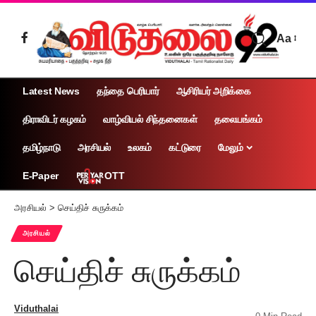
Aa
Latest News
தந்தை பெரியார்
ஆசிரியர் அறிக்கை
திராவிடர் கழகம்
வாழ்வியல் சிந்தனைகள்
தலையங்கம்
தமிழ்நாடு
அரசியல்
உலகம்
கட்டுரை
மேலும்
OTT
E-Paper
அரசியல்
>
செய்திச் சுருக்கம்
அரசியல்
செய்திச் சுருக்கம்
Viduthalai