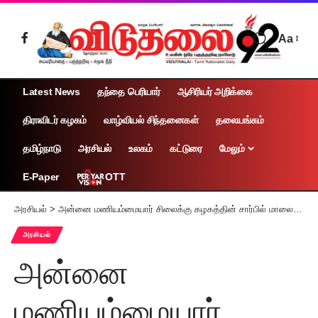
Aa
Latest News
தந்தை பெரியார்
ஆசிரியர் அறிக்கை
திராவிடர் கழகம்
வாழ்வியல் சிந்தனைகள்
தலையங்கம்
தமிழ்நாடு
அரசியல்
உலகம்
கட்டுரை
மேலும்
OTT
E-Paper
அரசியல்
>
அன்னை மணியம்மையார் சிலைக்கு கழகத்தின் சார்பில் மாலை அணிவித்து மரியாதை
அரசியல்
அன்னை
மணியம்மையார்