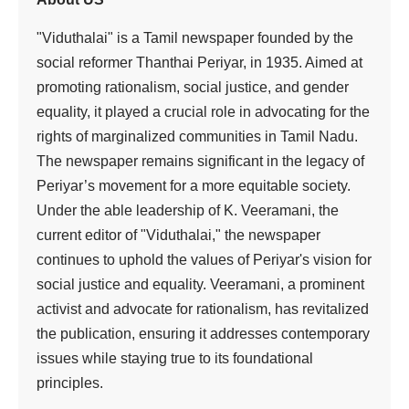
கல்வி வளாகத்தில்
பெரியார் மருந்தியல்
கல்லூரியில்
தொண்டறச் செம்மல்
அன்னை
மணியம்மையார்
அவர்களின்
104ஆவது பிறந்த