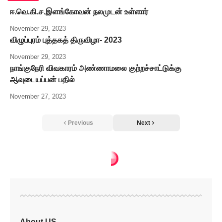
ஈ.வெ.கி.ச.இளங்கோவன் நலமுடன் உள்ளார்
November 29, 2023
விழுப்புரம் புத்தகத் திருவிழா- 2023
November 29, 2023
நாங்குநேரி விவகாரம் அண்ணாமலை குற்றச்சாட்டுக்கு
ஆவுடையப்பன் பதில்
November 27, 2023
Previous
Next
அரசியல்
>
திருச்சி பெரியார் கல்வி வளாகத்தில் பெரியார் மருந்தியல் கல்லூரியில் தொண்டறச் செம்மல் அன்னை மணியம்மையார் அவர்களின் 104ஆவது பிறந்த நாள்
அரசியல்
திருச்சி பெரியார்