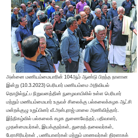
அன்னை மணியம்மையாரின் 104ஆம் ஆண்டு பிறந்த நாளான
இன்று (10.3.2023) பெரியார் மணியம்மை அறிவியல்
தொழில்நுட்ப நிறுவனத்தின் நுழைவாயிலில் உள்ள பெரியார்
மற்றும் மணியம்மையார் உருவச் சிலைக்கு பல்கலைக்கழக ஆட்சி
மன்றக்குழு உறுப்பினர் வீ.அன்புராஜ் மாலை அணிவித்தார்.
இந்நிகழ்வில் பல்கலைக் கழக துணைவேந்தர், பதிவாளர்,
முதன்மையர்கள், இயக்குநர்கள், துறைத் தலைவர்கள்,
பேராசிரியர்கள் , பணியாளர்கள் மற்றும் மாணவர்கள் திரளாகக்