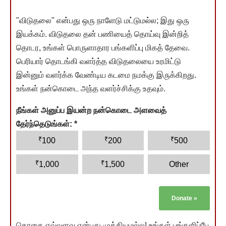
"விடுதலை" என்பது ஒரு நாளேடு மட்டுமல்ல; இது ஒரு
இயக்கம். விடுதலை தன் பணியைத் தொய்வு இன்றித்
தொடர, உங்கள் பொருளாதார பங்களிப்பு மிகத் தேவை.
பெரியார் தொடங்கி வளர்த்த விடுதலையை உரமிட்டு
இன்னும் வளர்க்க வேண்டிய கடமை நமக்கு இருக்கிறது.
உங்கள் நன்கொடை அந்த வளர்ச்சிக்கு உதவும்.
நீங்கள் அனுப்ப இயன்ற நன்கொடை அளவைத்
தேர்ந்தெடுங்கள்:
*
₹
₹
₹
100
200
500
₹
₹
1,000
1,500
Other
Donate
»
தொகை எவ்வளவு என்பது முக்கியமல்ல! உங்கள் பங்களிப்பே