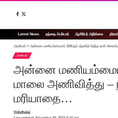
Latest News
தந்தை பெரியார்
ஆசிரியர் அறிக்கை
திராவ
அரசியல்
>
அன்னை மணியம்மையார் 104ஆம் ஆண்டு பிறந்த நாள் சிலைக்க
அரசியல்
அன்னை மணியம்மையார
மாலை அணிவித்து – ந
மரியாதை…
Viduthalai
Last updated: November 29, 2023 5:16 am