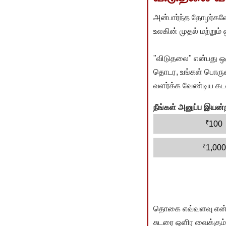
அன்பார்ந்த தோழர்களே
உலகின் முதல் மற்றும்
"விடுதலை" என்பது ஒ
தொடர, உங்கள் பொருளா
வளர்க்க வேண்டிய கடம
நீங்கள் அனுப்ப இய
₹
100
₹
1,000
தொகை எவ்வளவு என்பது 
சுடரை ஒளிர வைக்கும்.