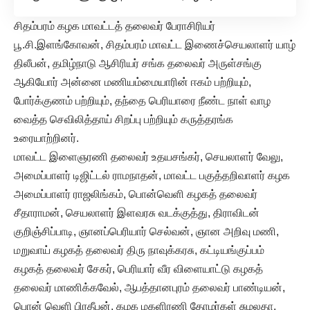
சிதம்பரம் கழக மாவட்டத் தலைவர் பேராசிரியர்
பூ.சி.இளங்கோவன், சிதம்பரம் மாவட்ட இணைச்செயலாளர் யாழ்
திலீபன், தமிழ்நாடு ஆசிரியர் சங்க தலைவர் அருள்சங்கு
ஆகியோர் அன்னை மணியம்மையாரின் ஈகம் பற்றியும்,
போர்க்குணம் பற்றியும், தந்தை பெரியாரை நீண்ட நாள் வாழ
வைத்த செவிலித்தாய் சிறப்பு பற்றியும் கருத்தரங்க
உரையாற்றினர்.
மாவட்ட இளைஞரணி தலைவர் உதயசங்கர், செயலாளர் வேலு,
அமைப்பாளர் டிஜிட்டல் ராமநாதன், மாவட்ட பகுத்தறிவாளர் கழக
அமைப்பாளர் ராஜலிங்கம், பொன்வெளி கழகத் தலைவர்
சீதாராமன், செயலாளர் இளவரசு வடக்குத்து, திராவிடன்
குறிஞ்சிப்பாடி, ஞானப்பெரியார் செல்வன், ஞான அறிவு மணி,
மறுவாய் கழகத் தலைவர் திரு நாவுக்கரசு, கட்டியங்குப்பம்
கழகத் தலைவர் சேகர், பெரியார் வீர விளையாட்டு கழகத்
தலைவர் மாணிக்கவேல், ஆபத்தானபுரம் தலைவர் பாண்டியன்,
பொன் வெளி பிரதீபன், கழக மகளிரணி தோழர்கள் சுமலதா,