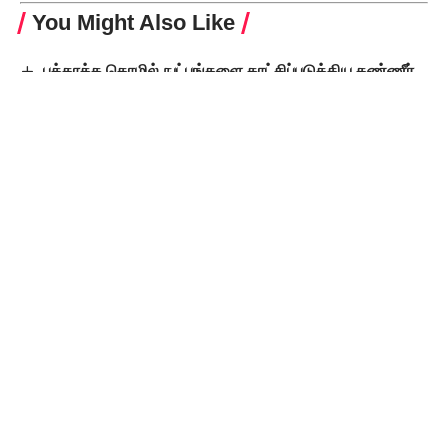
You Might Also Like
புத்தாக்க தொழில் நுட்பங்களை காட்சிப்படுத்திய தண்ணீர்
கண்காட்சி
வடநாட்டுக் கடவுள்கள்
தஞ்சையில் சுயமரியாதைத் திருமண விழா
14.10.2023 சனிக்கிழமை பேச்சுப் போட்டி, கட்டுரைப் போட்டி
மிக எழுச்சியுடன் அரக்கோணத்தில் பெரியாரியல் பயிற்சிப்
பட்டறை
Leave a Comment
Popular Posts
உதயநிதி ஸ்டாலின்