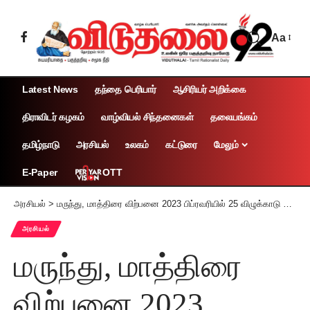
Aa
Latest News
தந்தை பெரியார்
ஆசிரியர் அறிக்கை
திராவிடர் கழகம்
வாழ்வியல் சிந்தனைகள்
தலையங்கம்
தமிழ்நாடு
அரசியல்
உலகம்
கட்டுரை
மேலும்
OTT
E-Paper
அரசியல்
>
மருந்து, மாத்திரை விற்பனை 2023 பிப்ரவரியில் 25 விழுக்காடு வரை அதிகரிப்பு!
அரசியல்
மருந்து, மாத்திரை
விற்பனை 2023