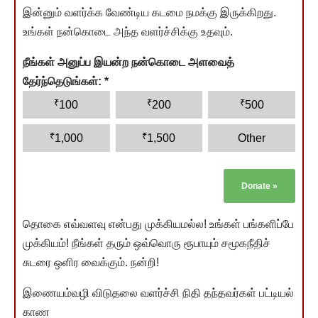
இன்னும் வளர்க்க வேண்டிய கடமை நமக்கு இருக்கிறது.
உங்கள் நன்கொடை அந்த வளர்ச்சிக்கு உதவும்.
நீங்கள் அனுப்ப இயன்ற நன்கொடை அளவைத்
தேர்ந்தெடுங்கள்:
*
₹
₹
₹
100
200
500
₹
₹
1,000
1,500
Other
Donate
»
தொகை எவ்வளவு என்பது முக்கியமல்ல! உங்கள் பங்களிப்பே
முக்கியம்! நீங்கள் தரும் ஒவ்வொரு ரூபாயும் சமூகநீதிச்
சுடரை ஒளிர வைக்கும். நன்றி!
இணையம்வழி விடுதலை வளர்ச்சி நிதி தந்தவர்கள் பட்டியல்
காண