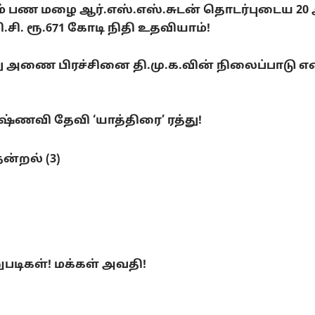
டும் பண மழை ஆர்.எஸ்.எஸ்.சுடன் தொடர்புடைய 20
. ரூ.671 கோடி நிதி உதவியாம்!
ை பிரச்சினை தி.மு.க.வின் நிலைப்பாடு என்ன
ணவி தேவி ‘யாத்திரை’ ரத்து!
ன்றல் (3)
ுபடிகள்! மக்கள் அவதி!