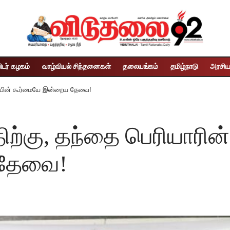
ிடர் கழகம்
வாழ்வியல் சிந்தனைகள்
தலையங்கம்
தமிழ்நாடு
அரசிய
கையின் கூர்மையே இன்றைய தேவை!
திற்கு, தந்தை பெரியார
 தேவை!