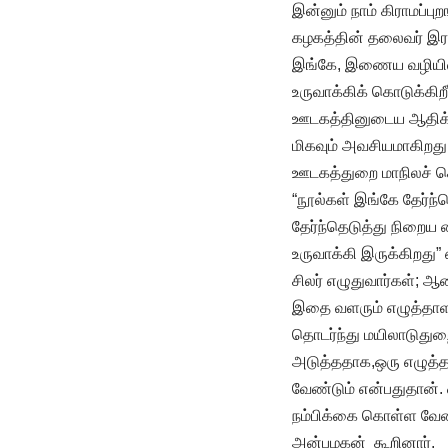
இன்னும் நாம் கிராமப்பு
கழகத்தின் தலைவர் இரா
இங்கே, இணைய வழியில் ந
உருவாக்கிக் கொடுக்கிற
ஊடகத்தினுடைய ஆதிக்கம
மிகவும் அவசியமாகிறது
ஊடகத்துறை மாநிலச் செ
“நூல்கள் இங்கே தேர்ந்
தேர்ந்தெடுத்து நிறைய
உருவாக்கி இருக்கிறது”
சிலர் எழுதுவார்கள்; 
இதை வளரும் எழுத்தாளர
தொடர்ந்து மயிலாடுதுறை
அடுத்ததாக,ஒரு எழுத்
வேண்டும் என்பதுதான். 
நம்பிக்கை கொள்ள வேண்ட
அன்பழகன் கூறினார்.