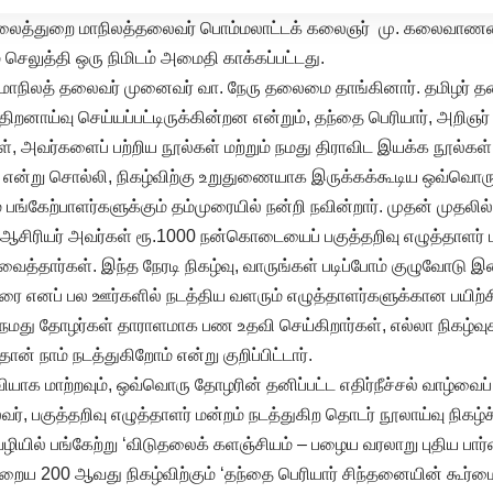
 கலைத்துறை மாநிலத்தலைவர் பொம்மலாட்டக் கலைஞர் மு. கலைவாணன்
 செலுத்தி ஒரு நிமிடம் அமைதி காக்கப்பட்டது.
் மாநிலத் தலைவர் முனைவர் வா. நேரு தலைமை தாங்கினார். தமிழர் த
 திறனாய்வு செய்யப்பட்டிருக்கின்றன என்றும், தந்தை பெரியார், அறிஞ
, அவர்களைப் பற்றிய நூல்கள் மற்றும் நமது திராவிட இயக்க நூல்கள்
ன என்று சொல்லி, நிகழ்விற்கு உறுதுணையாக இருக்கக்கூடிய ஒவ்வொரு
 பங்கேற்பாளர்களுக்கும் தம்முரையில் நன்றி நவின்றார். முதன் முதலி
 ஆசிரியர் அவர்கள் ரூ.1000 நன்கொடையைப் பகுத்தறிவு எழுத்தாளர் ம
ைத்தார்கள். இந்த நேரடி நிகழ்வு, வாருங்கள் படிப்போம் குழுவோடு 
ரை எனப் பல ஊர்களில் நடத்திய வளரும் எழுத்தாளர்களுக்கான பயிற்சி
ம் நமது தோழர்கள் தாராளமாக பண உதவி செய்கிறார்கள், எல்லா நிகழ்
ன் நாம் நடத்துகிறோம் என்று குறிப்பிட்டார்.
வியாக மாற்றவும், ஒவ்வொரு தோழரின் தனிப்பட்ட எதிர்நீச்சல் வாழ்வைப்
வர், பகுத்தறிவு எழுத்தாளர் மன்றம் நடத்துகிற தொடர் நூலாய்வு நிகழ
ியில் பங்கேற்று ‘விடுதலைக் களஞ்சியம் – பழைய வரலாறு புதிய பார
ைய 200 ஆவது நிகழ்விற்கும் ‘தந்தை பெரியார் சிந்தனையின் கூர