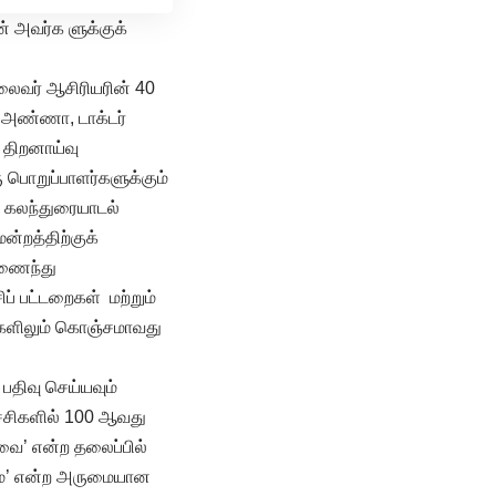
 அவர்க ளுக்குக்
லைவர் ஆசிரியரின் 40
ர் அண்ணா, டாக்டர்
 திறனாய்வு
 பொறுப்பாளர்களுக்கும்
ல் கலந்துரையாடல்
ன்றத்திற்குக்
இணைந்து
ப் பட்டறைகள் மற்றும்
வுகளிலும் கொஞ்சமாவது
 பதிவு செய்யவும்
்ச்சிகளில் 100 ஆவது
்வை’ என்ற தலைப்பில்
்மை’ என்ற அருமையான