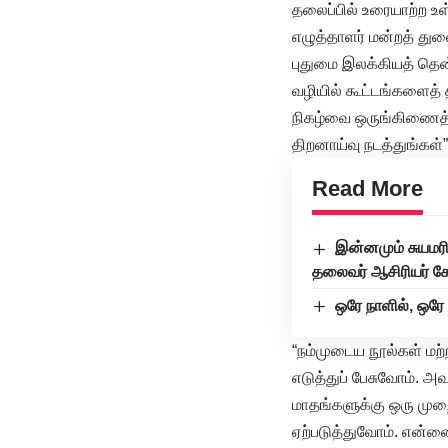
தலைப்பில் உரையாற்ற உள
எழுத்தாளர் மன்றத் து
புதுமை இலக்கியத் தென
வழியில் கூட்டங்களைத் 
நிகழ்வை ஒருங்கிணைத்த
திறனாய்வு நடத்துங்கள்
Read More
இன்னமும் சுயமர
தலைவர் ஆசிரியர் க
ஒரே நாளில், ஒரே
“நம்முடைய நூல்கள் மற
எடுத்துப் பேசுவோம். 
மாதங்களுக்கு ஒரு முறை
ஏற்படுத்துவோம். என்னை