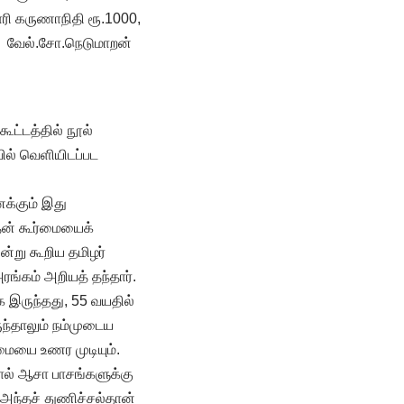
ாரி கருணாநிதி ரூ.1000,
ாக வேல்.சோ.நெடுமாறன்
ட்டத்தில் நூல்
வில் வெளியிடப்பட
னக்கும் இது
தன் கூர்மையைக்
ன்று கூறிய தமிழர்
ங்கம் அறியத் தந்தார்.
க இருந்தது, 55 வயதில்
ந்தாலும் நம்முடைய
மையை உணர முடியும்.
றால் ஆசா பாசங்களுக்கு
. அந்தச் துணிச்சல்தான்