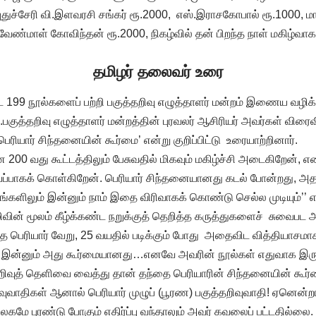
, புதுச்சேரி வி.இளவரசி சங்கர் ரூ.2000, எஸ்.இராசகோபால் ரூ.1000, ம
வேண்மாள் கோவிந்தன் ரூ.2000, நிகழ்வில் தன் பிறந்த நாள் மகிழ்வ
தமிழர் தலைவர் உரை
199 நூல்களைப் பற்றி பகுத்தறிவு எழுத்தாளர் மன்றம் இணைய வழிக்கூ
ு.பகுத்தறிவு எழுத்தாளர் மன்றத்தின் புரவலர் ஆசிரியர் அவர்கள் விரை
பெரியார் சிந்தனையின் கூர்மை’ என்று குறிப்பிட்டு உரையாற்றினார்.
00 வது கூட்டத்திலும் பேசுவதில் மிகவும் மகிழ்ச்சி அடைகிறேன், எ
வாய்ப்பாகக் கொள்கிறேன். பெரியார் சிந்தனையானது கடல் போன்றது, அ
ங்களிலும் இன்னும் நாம் இதை விரிவாகக் கொண்டு செல்ல முடியும்’’ எ
ின் மூலம் கீழ்க்கண்ட நறுக்குத் தெறித்த கருத்துகளைச் சுவைபட அர
த்த பெரியார் வேறு, 25 வயதில் படிக்கும் போது அதைவிட வித்தியாசமா
து இன்னும் அது கூர்மையானது…எனவே அவரின் நூல்கள் எதுவாக இரு
 அறிவுத் தெளிவை வைத்து தான் தந்தை பெரியாரின் சிந்தனையின் கூர்
ிவுவாதிகள் ஆனால் பெரியார் முழுப் (பூரண) பகுத்தறிவுவாதி! ஏனென்
உலகமே புரண்டு போகும் எதிர்ப்பு வந்தாலும் அவர் கவலைப் பட்டதில்லை