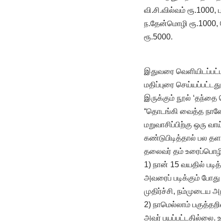
வி.சி.வில்வம் ரூ.1000
ந.தேன்மொழி ரூ.1000, 
ரூ.5000.
இதுவரை வெளியிடப்பட்ட 
மதிப்புரை செய்யப்பட்டத
இருக்கும் நூல் ‘தந்தை 
“தொடங்கி வைத்த நானே 2
மறுவாசிப்பிற்கு ஒரு 
கண்டுபிடித்தால் பல தள
தலைவர் தம் உரைப்பொழிவ
1) நான் 15 வயதில் படி
அவரைப் படிக்கும் போ
முதிர்ச்சி, நம்முடைய
2) நாமெல்லாம் பகுத்தற
அவர் பயப்பட்டதில்லை. 