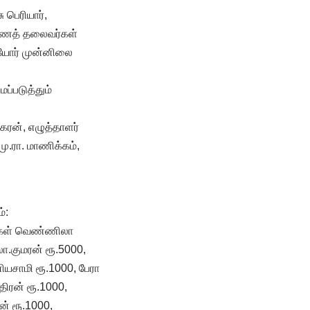
 பெரியார்,
ுணைத் தலைவர்கள்
ியோர் முன்னிலை
ப்படுத்தும்
கரன், எழுத்தாளர்
ு.ரா. மாணிக்கம்,
்:
ழர்கள் வெண்ணிலா
.குமரன் ரூ.5000,
ியசாமி ரூ.1000, பேரா
திரன் ரூ.1000,
் ரூ.1000,