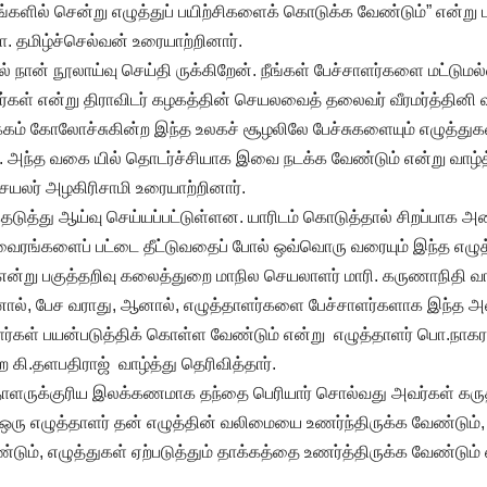
றங்களில் சென்று எழுத்துப் பயிற்சிகளைக் கொடுக்க வேண்டும்” என்று 
. தமிழ்ச்செல்வன் உரையாற்றினார்.
ான் நூலாய்வு செய்தி ருக்கிறேன். நீங்கள் பேச்சாளர்களை மட்டுமல
ீர்கள் என்று திராவிடர் கழகத்தின் செயலவைத் தலைவர் வீரமர்த்தினி வ
் கோலோச்சுகின்ற இந்த உலகச் சூழலிலே பேச்சுகளையும் எழுத்துக
. அந்த வகை யில் தொடர்ச்சியாக இவை நடக்க வேண்டும் என்று வாழ்
யலர் அழகிரிசாமி உரையாற்றினார்.
தெடுத்து ஆய்வு செய்யப்பட்டுள்ளன. யாரிடம் கொடுத்தால் சிறப்பாக அ
 வைரங்களைப் பட்டை தீட்டுவதைப் போல் ஒவ்வொரு வரையும் இந்த எழுத
 என்று பகுத்தறிவு கலைத்துறை மாநில செயலாளர் மாரி. கருணாநிதி வாழ
ஆனால், பேச வராது, ஆனால், எழுத்தாளர்களை பேச்சாளர்களாக இந்த அமை
்கள் பயன்படுத்திக் கொள்ள வேண்டும் என்று எழுத்தாளர் பொ.நாகர
 கி.தளபதிராஜ் வாழ்த்து தெரிவித்தார்.
தாளருக்குரிய இலக்கணமாக தந்தை பெரியார் சொல்வது அவர்கள் கரு
ஒரு எழுத்தாளர் தன் எழுத்தின் வலிமையை உணர்ந்திருக்க வேண்டும், 
ும், எழுத்துகள் ஏற்படுத்தும் தாக்கத்தை உணர்த்திருக்க வேண்டும் 