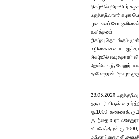
நிகழ்வில் திராவிடர் கழ
பகுத்தறிவாளர் கழக பொ
முனைவர் கோ.ஒளிவண்ணன
வகித்தனர்.
நிகழ்வு தொடங்கும் முன
வழிவகைகளை எழுத்தாளர
நிகழ்வில் எழுத்தாளர் 
தேன்மொழி, வேலூர் மாவட
தாமோதரன், தோழர் முர
23.05.2026 பகுத்தறிவு
தருமபுரி கிருஷ்ணமூர்த
ரூ.1000, கண்ணகி ரூ.
குடந்தை பேரா ம.சேதுரா
சி.மகேந்திரன் ரூ.1000
மயிலாடுதுறை கி.தளபத