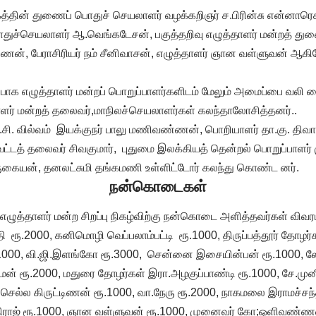
கத்தின் துணைப் பொதுச் செயலாளர் வழக்கறிஞர் ச.பிரின்சு என்னாரெசு
துச்செயலாளர் ஆ.வெங்கடேசன், பகுத்தறிவு எழுத்தாளர் மன்றத் த
், பேராசிரியர் நம் சீனிவாசன், எழுத்தாளர் ஞான வள்ளுவன் ஆக
்பாக எழுத்தாளர் மன்றப் பொறுப்பாளர்களிடம் மேலும் அமைப்பை வலி மை
் மன்றத் தலைவர்,மாநிலச்செயலாளர்கள் கலந்தாலோசித்தனர்..
வி.சி. வில்வம் இயக்குநர் பாலு மணிவண்ணன், பொறியாளர் தா.கு. திவா
்டத் தலைவர் சிவகுமார், புதுமை இலக்கியத் தென்றல் பொறுப்பாளர் ம
ுகையன், தனலட்சுமி தங்கமணி உள்ளிட்டோர் கலந்து கொண்ட னர்.
நன்கொடைகள்
 எழுத்தாளர் மன்ற சிறப்பு நிகழ்விற்கு நன்கொடை அளித்தவர்கள் விவரம
்தி ரூ.2000, கனிமொழி வெப்பலாம்பட்டி ரூ.1000, திருப்பத்தூர் தோ
1000, வி.ஜி.இளங்கோ ரூ.3000, சென்னை இசையின்பன் ரூ.1000, லோ
மன் ரூ.2000, மதுரை தோழர்கள் இரா.அழகுப்பாண்டி ரூ.1000, சே.முன
, செல்ல கிருட்டிணன் ரூ.1000, வா.நேரு ரூ.2000, நாகமலை இராமச்சந்
ிராஜ் ரூ.1000, ஞான வள்ளுவன் ரூ.1000, முனைவர் கோ;ஒளிவண்ணன