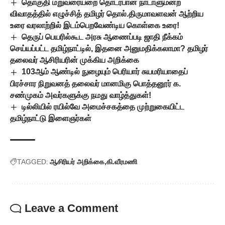
தொகுதி மறுவரையறை தொடர்பான நாடாளுமன்ற
விவாதத்தில் எழுச்சித் தமிழர் தொல்.திருமாவளவன் ஆற்றிய
உரை வரலாற்றில் இடம்பெறவேண்டிய கொள்கை உரை!
தெருப் பெயரில்கூட அரசு ஆணைப்படி ஜாதி நீக்கம்
செய்யப்பட்ட தமிழ்நாட்டில், இதனை அனுமதிக்கலாமா? தமிழர்
தலைவர் ஆசிரியரின் முக்கிய அறிக்கை
103ஆம் ஆண்டில் நுழையும் பெரியார் சுயமரியாதைப்
பிரச்சார நிறுவனத் தலைவர் மானமிகு பொத்தனூர் க.
சண்முகம் அவர்களுக்கு நமது வாழ்த்துகள்!
டில்லியில் ரயில்வே அமைச்சகத்தை முற்றுகையிட்ட
தமிழ்நாட்டு இளைஞர்கள்
TAGGED:
ஆசிரியர் அறிக்கை
கி.வீரமணி
Leave a Comment