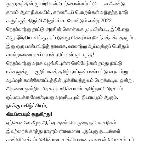
தூதரகத்தின் முயற்சிகள் மேற்கொள்ளப்பட்டு – பல ஆண்டு
காலம் ஆன நிலையில், காலனியப் பொருள்கள் அந்தந்த நாடு
களுக்குத் திருப்பி அனுப்பப்பட வேண்டும் என்ற 2022
நெதர்லாந்து நாட்டு அரசின் கொள்கை முடிவின்படி, இப்போது
அது இந்தியாவிற்கு தரப்படுவது மிகவும் வரவேற்கத்தக்கதாகும்.
இது ஒரு பண்பாட்டுத் தரவாக, வரலாற்று ஆய்வுக்குப் பெரிதும்
சான்றாவணமாகப் பயன்படும் என்பது உறுதி!
நெதர்லாந்து அரசு வழங்கியுள்ள செப்பேடுகள் நமது நாட்டு
மக்களுக்கு – குறிப்பாகத் தமிழ் நாட்டின் பண்பாட்டு வரலாற்று –
ஆய்வுக் கண்ணோட்டத்தில் முக்கியத்துவம் பெறக்கூடிய ஒன்று.
அதனை ஒன்றிய அரசு தாமதிக்காமல், தமிழ்நாடு அரசிடம்
ஒப்படைக்க வேண்டியது அவசியமும், நியாயமும் ஆகும்.
நமக்கு மகிழ்ச்சியும்
,
வியப்பையும் தருகிறது!
ஏற்கெனவே கீழடி ஆய்வு, தண் பொருநை நதி நாகரிகம்
இவற்றைக் காத்து நாளும் ஏராளமான புதுப்புது தடயங்கள்
கண்டுபிடிக்கப்படுகின்றன. முக்கியமான தரவுகள் (கீழடி உள்பட)