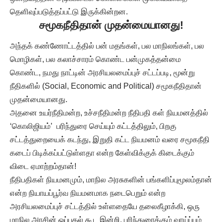
தெளிவுப்படுத்தப்பட்டு இருக்கின்றன.
சமூகநீதிதான் முதன்மையானது
!
அந்தக் கண்ணோட்டத்தில் பன் மதங்கள், பல மாநிலங்கள், பல
மொழிகள், பல கலாச்சாரம் கொண்ட பன்முகத்தன்மை
கொண்ட, நமது நாட்டின் அரசியலமைப்புச் சட்டப்படி, மூன்று
நீதிகளில் (Social, Economic and Political) சமூகநீதிதான்
முதன்மையானது.
அதனை உயர்நீதிமன்ற, உச்சநீதிமன்ற நீதிபதி கள் நியமனத்தில்
‘கொலிஜியம்’ பரிந்துரை செய்யும் கட்டத்திலும், பிறகு
சட்டத்துறையைக் கடந்து, இறுதி கட்ட நியமனம் வரை சமூகநீதி
கடைப் பிடிக்கப்பட்டுள்ளதா என்ற கேள்விக்குக் கிடைக்கும்
விடை ஏமாற்றம்தான்!
நீதிபதிகள் நியமனமும், மாநில அரசுகளின் பங்களிப்புமூலம்தான்
என்ற நியாயப்பூர்வ நியமனமாக நடைபெறும் என்ற
அரசியலமைப்புச் சட்டத்தில் உள்ளதையே தலைகீழாக்கி, ஒரு
மாநில அரசின் ஒப்புதல் கூட இன்றி, பரிந்துரைக்கும் வாய்ப்பும்