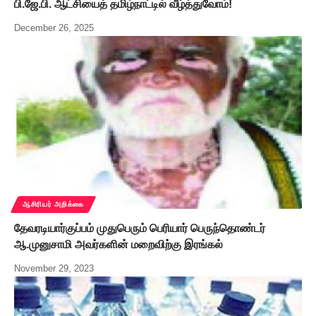
பி.ஜே.பி. ஆட்சியைத் தமிழ்நாட்டில் வீழ்த்துவோம்!
December 26, 2025
ஆசிரியர் அறிக்கை
தேவரடியார்குப்பம் முதுபெரும் பெரியார் பெருந்தொண்டர்
ஆ.முனுசாமி அவர்களின் மறைவிற்கு இரங்கல்
November 29, 2023