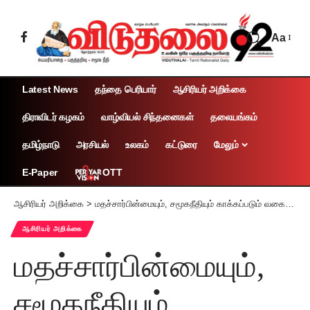
Aa
Latest News
தந்தை பெரியார்
ஆசிரியர் அறிக்கை
திராவிடர் கழகம்
வாழ்வியல் சிந்தனைகள்
தலையங்கம்
தமிழ்நாடு
அரசியல்
உலகம்
கட்டுரை
மேலும்
OTT
E-Paper
ஆசிரியர் அறிக்கை
>
மதச்சார்பின்மையும், சமூகநீதியும் காக்கப்படும் வகையில் நியமனங்கள் நடைபெறவேண்டும்!
ஆசிரியர் அறிக்கை
மதச்சார்பின்மையும்,
சமூகநீதியும்