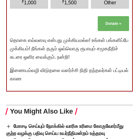
₹
₹
1,000
1,500
Other
Donate
»
தொகை எவ்வளவு என்பது முக்கியமல்ல! உங்கள் பங்களிப்பே
முக்கியம்! நீங்கள் தரும் ஒவ்வொரு ரூபாயும் சமூகநீதிச்
சுடரை ஒளிர வைக்கும். நன்றி!
இணையம்வழி விடுதலை வளர்ச்சி நிதி தந்தவர்கள் பட்டியல்
காண
You Might Also Like
மோசடி செய்யும் நோக்கில் வாரிசு உரிமை கோருவோர்மீது
குற்ற வழக்கு பதிவு செய்ய உயர்நீதிமன்றம் உத்தரவு