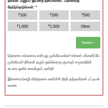
நீங்கள் அனுப்ப இயன்ற நன்கொடை அளவைத்
தேர்ந்தெடுங்கள்:
*
₹
₹
₹
100
200
500
₹
₹
1,000
1,500
Other
Donate
»
தொகை எவ்வளவு என்பது முக்கியமல்ல! உங்கள் பங்களிப்பே
முக்கியம்! நீங்கள் தரும் ஒவ்வொரு ரூபாயும் சமூகநீதிச்
சுடரை ஒளிர வைக்கும். நன்றி!
இணையம்வழி விடுதலை வளர்ச்சி நிதி தந்தவர்கள் பட்டியல்
காண