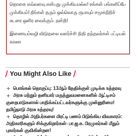
தொகை எவ்வளவு என்பது முக்கியமல்ல! உங்கள் பங்களிப்பே
முக்கியம்! நீங்கள் தரும் ஒவ்வொரு ரூபாயும் சமூகநீதிச்
சுடரை ஒளிர வைக்கும். நன்றி!
இணையம்வழி விடுதலை வளர்ச்சி நிதி தந்தவர்கள் பட்டியல்
காண
You Might Also Like
பொங்கல் தொகுப்பு: 13ஆம் தேதிக்குள் முடிக்க உத்தரவு
அரசு மற்றும் தனியார் மருத்துவமனைகளில் ஆட்டிசம்
குறைபாடுகளால் பாதிக்கப்பட்டவர்களுக்கு முன்னுரிமை!
தமிழ்நாடு அரசு உத்தரவு!
தொழில் அதிபர்களை மிரட்டி பணம் பிடுங்கிய விவகாரம்:
அதிகாரிகளும் சிக்குகிறார்கள்- பா.ஜ.க. பிரமுகர்கள் மீதும்
புகார்கள் குவிகின்றன!