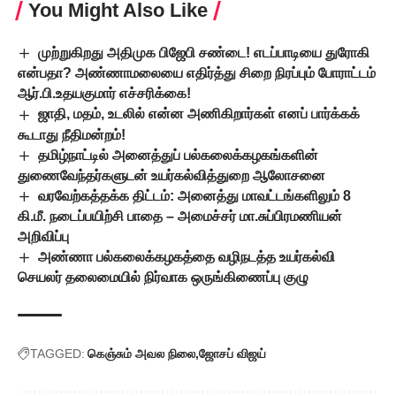
You Might Also Like
முற்றுகிறது அதிமுக பிஜேபி சண்டை! எடப்பாடியை துரோகி
என்பதா? அண்ணாமலையை எதிர்த்து சிறை நிரப்பும் போராட்டம்
ஆர்.பி.உதயகுமார் எச்சரிக்கை!
ஜாதி, மதம், உடலில் என்ன அணிகிறார்கள் எனப் பார்க்கக்
கூடாது நீதிமன்றம்!
தமிழ்நாட்டில் அனைத்துப் பல்கலைக்கழகங்களின்
துணைவேந்தர்களுடன் உயர்கல்வித்துறை ஆலோசனை
வரவேற்கத்தக்க திட்டம்: அனைத்து மாவட்டங்களிலும் 8
கி.மீ. நடைப்பயிற்சி பாதை – அமைச்சர் மா.சுப்பிரமணியன்
அறிவிப்பு
அண்ணா பல்கலைக்கழகத்தை வழிநடத்த உயர்கல்வி
செயலர் தலைமையில் நிர்வாக ஒருங்கிணைப்பு குழு
TAGGED:
கெஞ்சும் அவல நிலை
ஜோசப் விஜய்