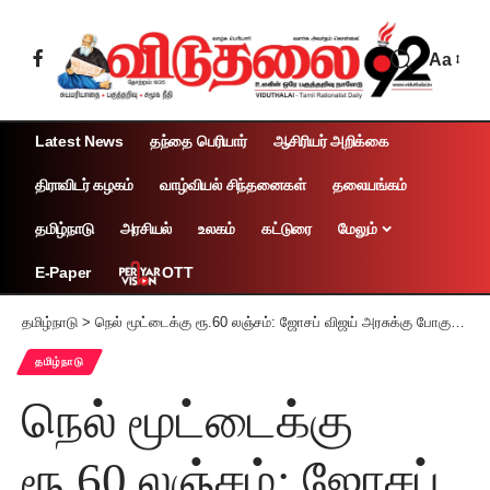
Aa
Latest News
தந்தை பெரியார்
ஆசிரியர் அறிக்கை
திராவிடர் கழகம்
வாழ்வியல் சிந்தனைகள்
தலையங்கம்
தமிழ்நாடு
அரசியல்
உலகம்
கட்டுரை
மேலும்
OTT
E-Paper
தமிழ்நாடு
>
நெல் மூட்டைக்கு ரூ.60 லஞ்சம்: ஜோசப் விஜய் அரசுக்கு போகுதா? எம்.எல்.ஏவுக்கு போகுதா? விவசாயி வெளியிட்ட காணொலியால் பரபரப்பு!
தமிழ்நாடு
நெல் மூட்டைக்கு
ரூ.60 லஞ்சம்: ஜோசப்