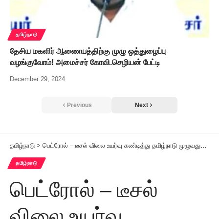
தமிழ்நாடு
தேசிய மகளிர் ஆணையத்திற்கு முழு ஒத்துழைப்பு
வழங்குவோம்! அமைச்சர் கோவி.செழியன் பேட்டி
December 29, 2024
Previous
Next
தமிழ்நாடு
>
பெட்ரோல் – டீசல் விலை உயர்வு கண்டித்து தமிழ்நாடு முழுவதும் 20ஆம் தேதி இடதுசாரி கட்சிகள் ஆர்ப்பாட்டம்
தமிழ்நாடு
பெட்ரோல் – டீசல்
விலை உயர்வு