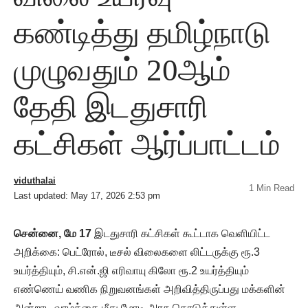
கண்டித்து தமிழ்நாடு
முழுவதும் 20ஆம்
தேதி இடதுசாரி
கட்சிகள் ஆர்ப்பாட்டம்
viduthalai
1 Min Read
Last updated: May 17, 2026 2:53 pm
சென்னை, மே 17
இடதுசாரி கட்சிகள் கூட்டாக வெளியிட்ட
அறிக்கை: பெட்ரோல், டீசல் விலைகளை லிட்டருக்கு ரூ.3
உயர்த்தியும், சி.என்.ஜி எரிவாயு கிலோ ரூ.2 உயர்த்தியும்
எண்ணெய் வணிக நிறுவனங்கள் அறிவித்திருப்பது மக்களின்
அன்றாட வாழ்க்கை மீது மோடி அரசு தொடுத்துள்ள