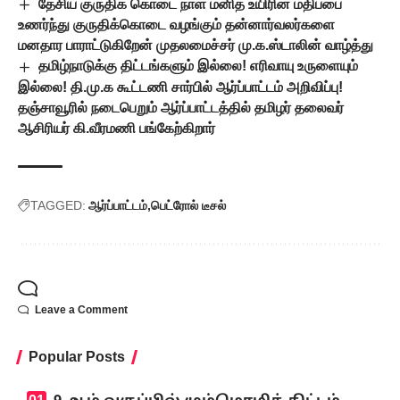
தேசிய குருதிக் கொடை நாள் மனித உயிரின் மதிப்பை
உணர்ந்து குருதிக்கொடை வழங்கும் தன்னார்வலர்களை
மனதார பாராட்டுகிறேன் முதலமைச்சர் மு.க.ஸ்டாலின் வாழ்த்து
தமிழ்நாடுக்கு திட்டங்களும் இல்லை! எரிவாயு உருளையும்
இல்லை! தி.மு.க கூட்டணி சார்பில் ஆர்ப்பாட்டம் அறிவிப்பு!
தஞ்சாவூரில் நடைபெறும் ஆர்ப்பாட்டத்தில் தமிழர் தலைவர்
ஆசிரியர் கி.வீரமணி பங்கேற்கிறார்
TAGGED:
ஆர்ப்பாட்டம்
பெட்ரோல் டீசல்
Leave a Comment
Popular Posts