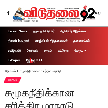
Aa
Latest News
தந்தை பெரியார்
ஆசிரியர் அறிக்கை
திராவிடர் கழகம்
வாழ்வியல் சிந்தனைகள்
தலையங்கம்
தமிழ்நாடு
அரசியல்
உலகம்
கட்டுரை
மேலும்
OTT
E-Paper
அரசியல்
>
சமூகநீதிக்கான சரித்திர மாநாடு
அரசியல்
சமூகநீதிக்கான
சரித்திர மாநாடு