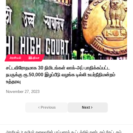
அரசியல்
இந்தியா
சட்டவிரோதமாக 30 நிமிடங்கள் லாக்-அப் பாதிக்கப்பட்ட
நபருக்கு ரூ.50,000 இழப்பீடு வழங்க டில்லி உயர்நீதிமன்றம்
உத்தரவு
November 27, 2023
Previous
Next
அரசியல்
>
தமிழர் தலைவரின் பரப்புரைக் கூட்டத்தில் கண்டதும் கேட்டதும் – 4