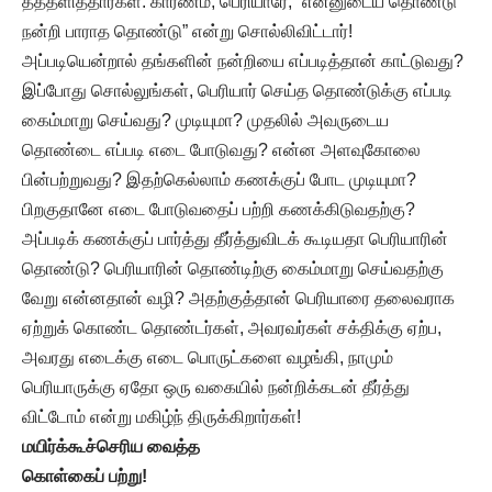
தத்தளித்தார்கள். காரணம், பெரியாரே, “என்னுடைய தொண்டு
நன்றி பாராத தொண்டு” என்று சொல்லிவிட்டார்!
அப்படியென்றால் தங்களின் நன்றியை எப்படித்தான் காட்டுவது?
இப்போது சொல்லுங்கள், பெரியார் செய்த தொண்டுக்கு எப்படி
கைம்மாறு செய்வது? முடியுமா? முதலில் அவருடைய
தொண்டை எப்படி எடை போடுவது? என்ன அளவுகோலை
பின்பற்றுவது? இதற்கெல்லாம் கணக்குப் போட முடியுமா?
பிறகுதானே எடை போடுவதைப் பற்றி கணக்கிடுவதற்கு?
அப்படிக் கணக்குப் பார்த்து தீர்த்துவிடக் கூடியதா பெரியாரின்
தொண்டு? பெரியாரின் தொண்டிற்கு கைம்மாறு செய்வதற்கு
வேறு என்னதான் வழி? அதற்குத்தான் பெரியாரை தலைவராக
ஏற்றுக் கொண்ட தொண்டர்கள், அவரவர்கள் சக்திக்கு ஏற்ப,
அவரது எடைக்கு எடை பொருட்களை வழங்கி, நாமும்
பெரியாருக்கு ஏதோ ஒரு வகையில் நன்றிக்கடன் தீர்த்து
விட்டோம் என்று மகிழ்ந் திருக்கிறார்கள்!
மயிர்க்கூச்செரிய வைத்த
கொள்கைப் பற்று!