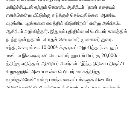
மகிழ்ச்சியுடன் ஏற்றுக் கொண்ட ஆசிரியர், ”நான் எதையும்
எனக்கென்று வீட்டுக்கு எடுத்துச் செல்வதில்லை. ஆகவே,
வழங்கிய பழங்களை ஏலத்தில் விடுகிறேன்” என்று அங்கேயே
ஆசிரியர் அறிவித்தார். இதுவும் புதிதில்லை! பெரியார் காலத்தில்
நடந்த ஒன்றுதான்! பொதுச் செயலாளர் முனைவர் துரை.
சந்திரசேகரன் ரூ. 10,000/- க்கு ஏலம் அறிவித்தார். கடலூர்
மண்டல இளைஞரணி செயலாளர் லூயிஸ் பியர் ரூ 20,000/-
த்திற்கு எடுத்தார். ஆசிரியர் அவர்கள், ”இந்த நிதியை திருச்சி
சிறுகனூரில் அமையவுள்ள பெரியார் உல கத்திற்கு
வழங்குகிறேன்” என்று பலத்த கைதட்டல்களுக் கிடையே
அறிவித்துவிட்டு, பேசத்தொடங்கினார். கூட்டம் முடிவதற்குள்
ஏலம் எடுத்த தோழர் லூயிஸ் தொகையை ஆசிரியரிடம்
பெருமகிழ்வுடன் கொடுத்தார். அப்பப்பா… அப்போது ஏற்பட்ட
உணர்ச்சி மயிர்க்கூச்செரிய வைத்தது!
ஆசிரியருக்கு, நாணயங்கள், பெட்ரோல், நெல் வழங்கிய
தோழர்கள்!