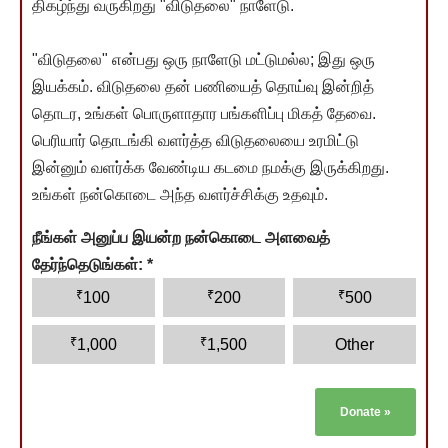
திகழ்ந்து வருகிறது "விடுதலை" நாளேடு.
"விடுதலை" என்பது ஒரு நாளேடு மட்டுமல்ல; இது ஒரு
இயக்கம். விடுதலை தன் பணியைத் தொய்வு இன்றித்
தொடர, உங்கள் பொருளாதார பங்களிப்பு மிகத் தேவை.
பெரியார் தொடங்கி வளர்த்த விடுதலையை உரமிட்டு
இன்னும் வளர்க்க வேண்டிய கடமை நமக்கு இருக்கிறது.
உங்கள் நன்கொடை அந்த வளர்ச்சிக்கு உதவும்.
நீங்கள் அனுப்ப இயன்ற நன்கொடை அளவைத்
தேர்ந்தெடுங்கள்:
*
₹
₹
₹
100
200
500
₹
₹
1,000
1,500
Other
Donate
»