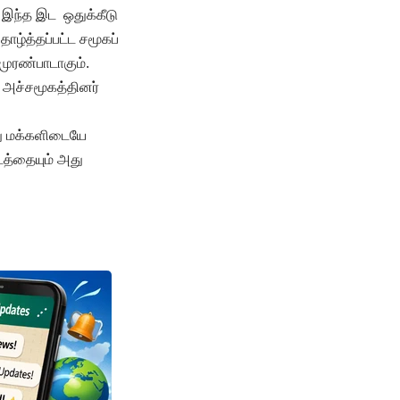
 இந்த இட ஒதுக்கீடு
ாழ்த்தப்பட்ட சமூகப்
 முரண்பாடாகும்.
க அச்சமூகத்தினர்
து மக்களிடையே
டத்தையும் அது