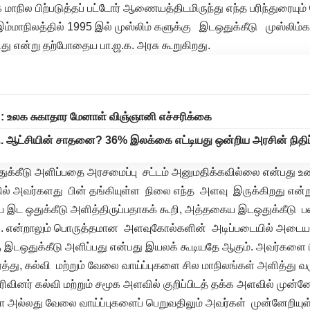
 மாநில பிற்படுத்தப் பட்டோர் ஆணையத்திடமிருந்து எந்த பரிந்துரையும
இம்மாநிலத்தில் 1995 இல் முஸ்லிம் களுக்கு இடஒதுக்கீடு முஸ்
து என்று தற்போதைய பா.ஜ.க. அரசு கூறுகிறது.
 உலக சுகாதார மேனாள் விஞ்ஞானி எச்சரிக்கை
ி. ஆட்சியின் சாதனை? 36% இலக்கை எட்டியது ஒன்றிய அரசின் நிதிப
ுக்கீடு அளிப்பதை அரசமைப்பு சட்டம் அனுமதிக்கவில்லை என்பது 
தில் அவர்களது பின் தங்கியுள்ள நிலை எந்த அளவு இருக்கிறது என
ட ஒதுக்கீடு அளித்திருப்பதாகக் கூறி, அத்தகைய இடஒதுக்கீடு பல ந
்ளது. என்றாலும் பொருத்தமான அளவுகோல்களின் அடிப்படையில் அடைய
 இடஒதுக்கீடு அளிப்பது என்பது இயலக் கூடியதே ஆகும். அவர்களை பிற்
ேர்த்து, கல்வி மற்றும் வேலை வாய்ப்புகளை சில மாநிலங்கள் அளித்து 
ிரிவினர் கல்வி மற்றும் சமூக அளவில் குறிப்பிடத் தக்க அளவில் முன்
 அல்லது வேலை வாய்ப்புகளைப் பெறுவதிலும் அவர்கள் முன்னேறியு