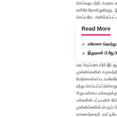
செய்வது பற்றி, கருநாடக
என்றே தோன்றுகிறது. 
செய்யவே அளிக்கப்பட்ட
Read More
கரோனா தொற்று :
இதுதான் பி.ஜே.ப
மத அடிப்படையில் இடஒத
முஸ்லிம்களின் சமூகத்
மேற்கொள்ளப்படாமலேயே இ
ரத்து செய்யப்பட்டுள
சிறுபான்மை மக்களுக்கு
மக்களின் பட்டியலில் ச
முஸ்லிம்களின் பெரும் ப
காரணத்தைக் காட்டியோ