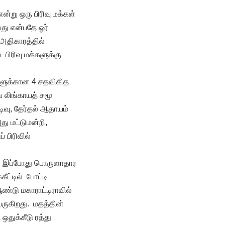
ன்று ஒரு பிரிவு மக்கள்
து என்பதே ஓர்
அதிகாரத்தில்
பிரிவு மக்களுக்கு
ம்களுக்கான 4 சதவிகித
வ லிங்காயத் சமூ
ிவு, தேர்தல் ஆதாயம்
ு மட்டுமன்றி,
் பிரிவில்
கள் இப்போது பொருளாதார
ீட்டில் போட்டி
ண்டு மகாராட்டிராவில்
ருகிறது. மதத்தின்
ஒதுக்கீடு ரத்து