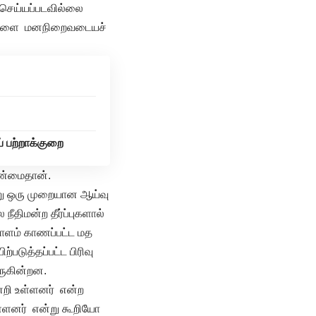
் செய்யப்படவில்லை
லிம்களை மனநிறைவடையச்
் பற்றாக்குறை
உண்மைதான்.
்று ஒரு முறையான ஆய்வு
ீதிமன்ற தீர்ப்புகளால்
ாளம் காணப்பட்ட மத
படுத்தப்பட்ட பிரிவு
வருகின்றன.
னேறி உள்ளனர் என்ற
ள்ளனர் என்று கூறியோ