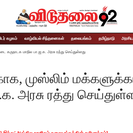
ிடர் கழகம்
வாழ்வியல் சிந்தனைகள்
தலையங்கம்
தமிழ்நாடு
அரசிய
்டை கருநாடக மாநில பா.ஜ.க. அரசு ரத்து செய்துள்ளது
காக, முஸ்லிம் மக்களுக
க. அரசு ரத்து செய்துள்