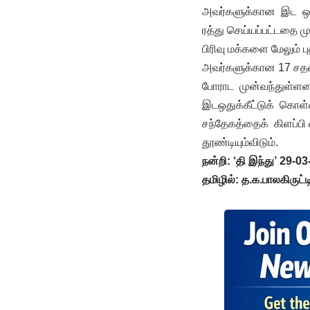
அவர்களுக்கான இட ஒதுக
ரத்து செய்யப்பட்டதை ம
பிரிவு மக்களை மேலும் ப
அவர்களுக்கான 17 சதவிக
போராட முன்வந்துள்ளனர
இடஒதுக்கீட்டுக் கொள்
சந்தேகத்தைக் கிளப்பி
தூண்டியும்விடும்.
நன்றி: ‘தி இந்து’ 29-0
தமிழில்: த.க.பாலகிருட