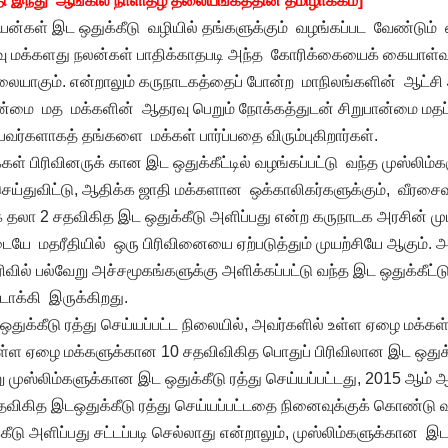
தி இந்து’ ஆங்கில நாளிதழ் தலையங்கத்தின் தமிழாக்கம்]
 பயன்கள் இட ஒதுக்கீடு வழியில் தங்களுக்கும் வழங்கப்பட வேண்டும் எ
வு மக்களது நலன்கள் பாதிக்காதபடி அந்த கோரிக்கையைக் கையாள்வ
லையாகும். என்றாலும் கருநாடகத்தைப் போன்ற மாநிலங்களின் ஆட்சி 
ான்மை மத மக்களின் ஆதரவு பெறும் நோக்கத்துடன் சிறுபான்மை மதப் 
ுபவர்களாகத் தங்களை மக்கள் பார்ப்பதை விரும்புகிறார்கள்.
க்கள் பிரிவினருக் கான இட ஒதுக்கீட்டில் வழங்கப்பட்டு வந்த முஸ்லி
செய்துவிட்டு, ஆதிக்க ஜாதி மக்களான ஒக்காலிகர்களுக்கும், வீரசை
 தலா 2 சதவிகித இட ஒதுக்கீடு அளிப்பது என்ற கருநாடக அரசின் முட
ே மதரீதியில் ஒரு பிரிவினையை ஏற்படுத்தும் முயற்சியே ஆகும். அத
ரிவில் பல்வேறு அச்சமூகங்களுக்கு அளிக்கப்பட்டு வந்த இட ஒதுக்கீட்டுப
்டாக்கி இருக்கிறது.
ஒதுக்கீடு ரத்து செய்யப்பட்ட நிலையில், அவர்களில் உள்ள ஏழை மக்
யுள்ள ஏழை மக்களுக்கான 10 சதவிவிகித பொதுப் பிரிவிலான இட ஒதுக்க
முஸ்லிம்களுக்கான இட ஒதுக்கீடு ரத்து செய்யப்பட்டது, 2015 ஆம் ஆ
தவிகித இடஒதுக்கீடு ரத்து செய்யப்பட்டதை நினைவுக்குக் கொண்டு வ
கீடு அளிப்பது சட்டப்படி செல்லாது என்றாலும், முஸ்லிம்களுக்கான இட 