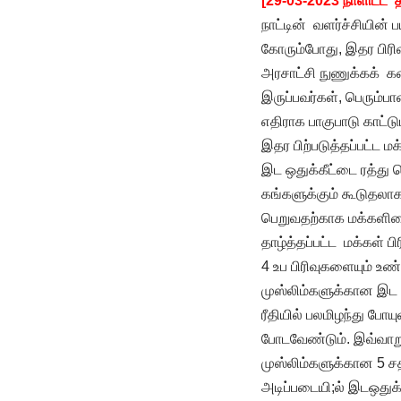
[29-03-2023 நாளிட்ட ‘
நாட்டின் வளர்ச்சியின்
கோரும்போது, இதர பிரி
அரசாட்சி நுணுக்கக் க
இருப்பவர்கள், பெரும்ப
எதிராக பாகுபாடு காட்ட
இதர பிற்படுத்தப்பட்ட ம
இட ஒதுக்கீட்டை ரத்து 
கங்களுக்கும் கூடுதலாக
பெறுவதற்காக மக்களிடைய
தாழ்த்தப்பட்ட மக்கள் பி
4 உப பிரிவுகளையும் உண
முஸ்லிம்களுக்கான இட 
ரீதியில் பலமிழந்து போ
போடவேண்டும். இவ்வாறு 
முஸ்லிம்களுக்கான 5 ச
அடிப்படையி;ல் இடஒதுக்