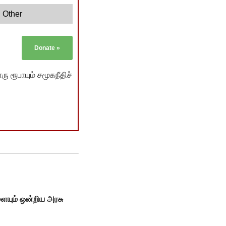
Other
Donate
»
ு ரூபாயும் சமூகநீதிச்
ையும் ஒன்றிய அரசு