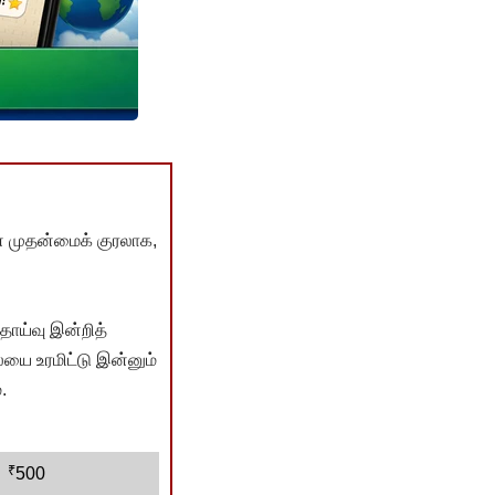
் முதன்மைக் குரலாக,
ொய்வு இன்றித்
யை உரமிட்டு இன்னும்
.
₹
500