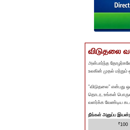
விடுதலை வளர
அன்பார்ந்த தோழர்களே
உலகின் முதல் மற்றும்
"விடுதலை" என்பது ஒ
தொடர, உங்கள் பொருளா
வளர்க்க வேண்டிய கடம
நீங்கள் அனுப்ப இய
₹
100