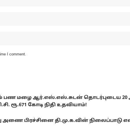
 time I comment.
டும் பண மழை ஆர்.எஸ்.எஸ்.சுடன் தொடர்புடைய 20
. ரூ.671 கோடி நிதி உதவியாம்!
ை பிரச்சினை தி.மு.க.வின் நிலைப்பாடு என்ன