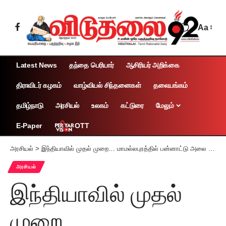
Aa
Latest News
தந்தை பெரியார்
ஆசிரியர் அறிக்கை
திராவிடர் கழகம்
வாழ்வியல் சிந்தனைகள்
தலையங்கம்
தமிழ்நாடு
அரசியல்
உலகம்
கட்டுரை
மேலும்
OTT
E-Paper
அரசியல்
>
இந்தியாவில் முதல் முறை… மாமல்லபுரத்தில் பன்னாட்டு அலை சறுக்குப் போட்டி அமைச்சர் உதயநிதி ஸ்டாலின் தகவல்
அரசியல்
இந்தியாவில் முதல்
முறை…