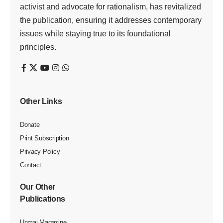
மும்பை, ஏப். 20 – தேசியவாத காங்கிரஸ் மூத்த தலைவர் அஜித்
பவார், கட்சியின் 40 சட்டமன்ற உறுப்பினர்களுடன் பாஜகவில்
இணைய போவதாக தகவல்கள் வெளியான நிலையில் இதனை
அஜித் பவார் மறுத்துள்ளார்.
தேசியவாத காங்கிரஸ் தலைவ ராக சரத் பவார் செயல்படுகிறார்.
அவரது அண்ணன் மகன் அஜித் பவார் அந்த கட்சியின் மூத்த