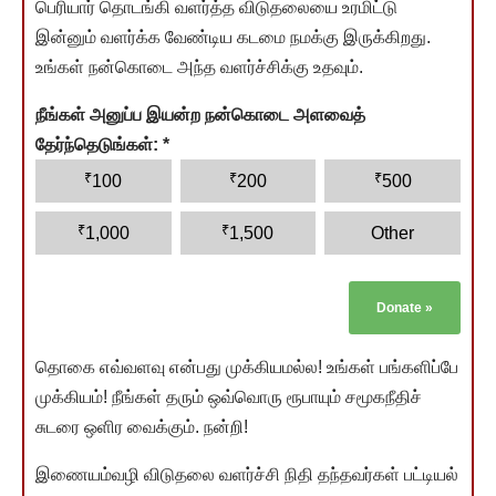
பெரியார் தொடங்கி வளர்த்த விடுதலையை உரமிட்டு
இன்னும் வளர்க்க வேண்டிய கடமை நமக்கு இருக்கிறது.
உங்கள் நன்கொடை அந்த வளர்ச்சிக்கு உதவும்.
நீங்கள் அனுப்ப இயன்ற நன்கொடை அளவைத்
தேர்ந்தெடுங்கள்:
*
₹
₹
₹
100
200
500
₹
₹
1,000
1,500
Other
Donate
»
தொகை எவ்வளவு என்பது முக்கியமல்ல! உங்கள் பங்களிப்பே
முக்கியம்! நீங்கள் தரும் ஒவ்வொரு ரூபாயும் சமூகநீதிச்
சுடரை ஒளிர வைக்கும். நன்றி!
இணையம்வழி விடுதலை வளர்ச்சி நிதி தந்தவர்கள் பட்டியல்