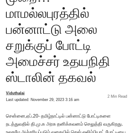
மாமல்லபுரத்தில்
பன்னாட்டு அலை
சறுக்குப் போட்டி
அமைச்சர் உதயநிதி
ஸ்டாலின் தகவல்
Viduthalai
2 Min Read
Last updated: November 29, 2023 3:16 am
சென்னை,ஏப்.20- தமிழ்நாட்டில் பன்னாட்டு போட்டிகளை
நடத்துவதில் தி.மு.க அரசு தனிக்கவனம் செலுத்தி வருகிறது.
உலகமே ஆச்சரியப்படும் வகையில் செஸ் ஒலிம்பியாட் போட்டியை