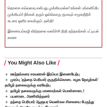
தொகை எவ்வளவு என்பது முக்கியமல்ல! உங்கள் பங்களிப்பே
முக்கியம்! நீங்கள் தரும் ஒவ்வொரு ரூபாயும் சமூகநீதிச்
சுடரை ஒளிர வைக்கும். நன்றி!
இணையம்வழி விடுதலை வளர்ச்சி நிதி தந்தவர்கள் பட்டியல்
காண
You Might Also Like
ஊற்றங்கரை சரவணன்-இரம்யா இணையேற்பு
முரம்பு ‘தந்தை பெரியார் குருதிக்கொடை கழக தோழர்கள்’
தமிழர் தலைவருக்கு வரவேற்பு
தமிழர் தலைவருக்கு மாணவர்கள் பொன்னாடை!
பயனாடை அணிவித்தனர்
தந்தை பெரியார் ஆளுயர வெண்கல சிலையை பேருந்து