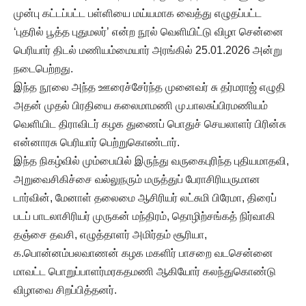
முன்பு கட்டப்பட்ட பள்ளியை மய்யமாக வைத்து எழுதப்பட்ட
‘புதரில் பூத்த புதுமலர்’ என்ற நூல் வெளியிட்டு விழா சென்னை
பெரியார் திடல் மணியம்மையார் அரங்கில் 25.01.2026 அன்று
நடைபெற்றது.
இந்த நூலை அந்த ஊரைச்சேர்ந்த முனைவர் சு தர்மராஜ் எழுதி
அதன் முதல் பிரதியை கலைமாமணி மு.பாலசுப்பிரமணியம்
வெளியிட திராவிடர் கழக துணைப் பொதுச் செயலாளர் பிரின்சு
என்னாரசு பெரியார் பெற்றுகொண்டார்.
இந்த நிகழ்வில் மும்பையில் இருந்து வருகைபுரிந்த புதியமாதவி,
அறுவைசிகிச்சை வல்லுநரும் மருத்துப் பேராசிரியருமான
டார்வின், மேனாள் தலைமை ஆசிரியர் லட்சுமி பிரேமா, திரைப்
படப் பாடலாசிரியர் முருகன் மந்திரம், தொழிற்சங்கத் நிர்வாகி
தஞ்சை தவசி, எழுத்தாளர் அமிர்தம் சூரியா,
க.பொன்னம்பலவாணன் கழக மகளிர் பாசறை வடசென்னை
மாவட்ட பொறுப்பாளர்மரகதமணி ஆகியோர் கலந்துகொண்டு
விழாவை சிறப்பித்தனர்.