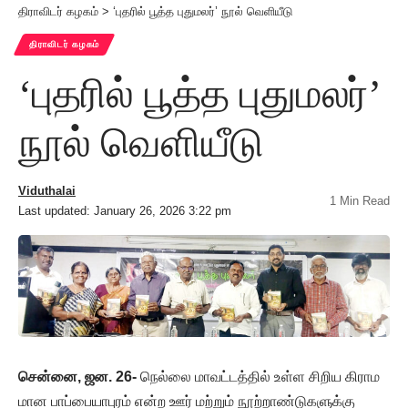
திராவிடர் கழகம்
>
‘புதரில் பூத்த புதுமலர்’ நூல் வெளியீடு
திராவிடர் கழகம்
‘புதரில் பூத்த புதுமலர்’
நூல் வெளியீடு
Viduthalai
1 Min Read
Last updated: January 26, 2026 3:22 pm
சென்னை, ஜன. 26-
நெல்லை மாவட்டத்தில் உள்ள சிறிய கிராம
மான பாப்பையாபுரம் என்ற ஊர் மற்றும் நூற்றாண்டுகளுக்கு