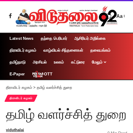
Aa
Latest News
தந்தை பெரியார்
ஆசிரியர் அறிக்கை
திராவிடர் கழகம்
வாழ்வியல் சிந்தனைகள்
தலையங்கம்
தமிழ்நாடு
அரசியல்
உலகம்
கட்டுரை
மேலும்
OTT
E-Paper
திராவிடர் கழகம்
>
தமிழ் வளர்ச்சித் துறை
திராவிடர் கழகம்
தமிழ் வளர்ச்சித் துறை
viduthalai