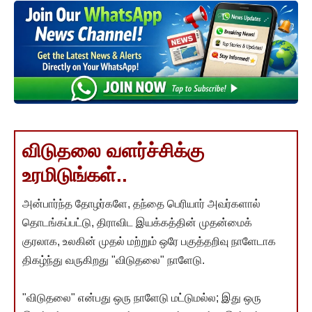
விடுதலை வளர்ச்சிக்கு
உரமிடுங்கள்..
அன்பார்ந்த தோழர்களே, தந்தை பெரியார் அவர்களால்
தொடங்கப்பட்டு, திராவிட இயக்கத்தின் முதன்மைக்
குரலாக, உலகின் முதல் மற்றும் ஒரே பகுத்தறிவு நாளேடாக
திகழ்ந்து வருகிறது "விடுதலை" நாளேடு.
"விடுதலை" என்பது ஒரு நாளேடு மட்டுமல்ல; இது ஒரு