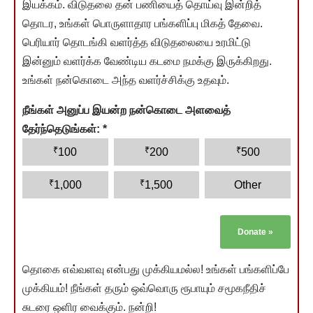
இயக்கம். விடுதலை தன் பணியைத் தொய்வு இன்றித்
தொடர, உங்கள் பொருளாதார பங்களிப்பு மிகத் தேவை.
பெரியார் தொடங்கி வளர்த்த விடுதலையை உரமிட்டு
இன்னும் வளர்க்க வேண்டிய கடமை நமக்கு இருக்கிறது.
உங்கள் நன்கொடை அந்த வளர்ச்சிக்கு உதவும்.
நீங்கள் அனுப்ப இயன்ற நன்கொடை அளவைத்
தேர்ந்தெடுங்கள்:
*
₹
₹
₹
100
200
500
₹
₹
1,000
1,500
Other
Donate
»
தொகை எவ்வளவு என்பது முக்கியமல்ல! உங்கள் பங்களிப்பே
முக்கியம்! நீங்கள் தரும் ஒவ்வொரு ரூபாயும் சமூகநீதிச்
சுடரை ஒளிர வைக்கும். நன்றி!