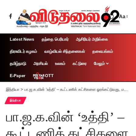
Aa
Latest News
தந்தை பெரியார்
ஆசிரியர் அறிக்கை
திராவிடர் கழகம்
வாழ்வியல் சிந்தனைகள்
தலையங்கம்
தமிழ்நாடு
அரசியல்
உலகம்
கட்டுரை
மேலும்
OTT
E-Paper
இந்தியா
>
பா.ஜ.க.வின் ‘உத்தி’ – கூட்டணிக் கட்சிகளை ஓரங்கட்டுவது, மகாராட்டிராவில் அரங்கேறி வருகிறது மாநிலங்களவை உறுப்பினர் கபில் சிபல் எச்சரிக்கை
இந்தியா
பா.ஜ.க.வின் ‘உத்தி’ –
கூட்டணிக் கட்சிகளை