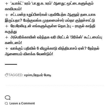
‘ஃபாக்ட்’ உரம் ‘பா.ஜ.க. உரம்’ ஆனது; மூட்டைகளுக்கும்
காவிமயம்!
சட்டமன்ற உறுப்பினர்கள் பதவியேற்க ஆளுநர் தடையாக
இருப்பதா? மேற்குவங்க முதலமைச்சர் மம்தா குற்றச்சாட்டு
ரேபரேலியுடன் எங்களுக்குள்ள தொடர்பு – ராகுல் காந்தி
கருத்து
அமெரிக்காவின் வர்த்தக வரி மிரட்டல் ‘பிரிக்ஸ்’ கூட்டமைப்பு
கண்டனம்!
வாக்குப் பதிவில் 6 விழுக்காடு வித்தியாசம் ஏன்? தேர்தல்
ஆணையம் விளக்க வேண்டும்!
TAGGED:
cpim
பிரதமர் மோடி
Leave a Comment