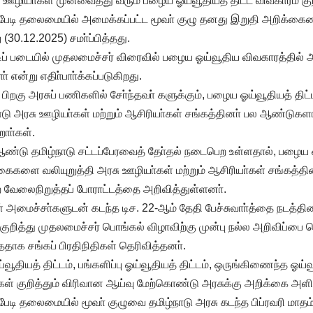
 ஊழியா்கள் முன்வைத்து வரும் பழைய ஓய்வூதியத் திட்ட விவகாரம் கு
ங் பேடி தலைமையில் அமைக்கப்பட்ட மூவா் குழு தனது இறுதி அறிக்க
 (30.12.2025) சமா்ப்பித்தது.
் படையில் முதலமைச்சர் விரைவில் பழைய ஓய்வூதிய விவகாரத்தில் அர
 என்று எதிா்பாா்க்கப்படுகிறது.
பிறகு அரசுப் பணிகளில் சோ்ந்தவா் களுக்கும், பழைய ஓய்வூதியத் த
நாடு அரசு ஊழியா்கள் மற்றும் ஆசிரியா்கள் சங்கத்தினா் பல ஆண்டு
றாா்கள்.
ஆண்டு தமிழ்நாடு சட்டப்பேரவைத் தோ்தல் நடைபெற உள்ளதால், பழைய ஓ
கைகளை வலியுறுத்தி அரசு ஊழியா்கள் மற்றும் ஆசிரியா்கள் சங்கத்தி
ற வேலைநிறுத்தப் போராட்டத்தை அறிவித்துள்ளனா்.
அமைச்சா்களுடன் கடந்த டிச. 22-ஆம் தேதி பேச்சுவாா்த்தை நடத்தின
றித்து முதலமைச்சர் பொங்கல் விழாவிற்கு முன்பு நல்ல அறிவிப்பை வ
தாக சங்கப் பிரதிநிதிகள் தெரிவித்தனா்.
ூதியத் திட்டம், பங்களிப்பு ஓய்வூதியத் திட்டம், ஒருங்கிணைந்த ஓய்
கள் குறித்தும் விரிவான ஆய்வு மேற்கொண்டு அரசுக்கு அறிக்கை அளி
் பேடி தலைமையில் மூவா் குழுவை தமிழ்நாடு அரசு கடந்த பிப்ரவரி மாத