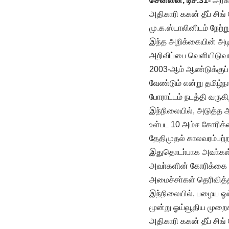
சென்னை, டிச.31-
அரசு
அதிகாரி ககன் தீப் சி
மு.க.ஸ்டாலினிடம் நேற்று
இந்த அறிக்கையின் அடிப
அறிவிப்பை வெளியிடுவாா்
2003-ஆம் ஆண்டுக்குப் 
வேண்டும் என்று தமிழ்
போராட்டம் நடத்தி வருகி
இந்நிலையில், அடுத்த 
உள்பட 10 அம்ச கோரிக்
தேதிமுதல் காலவரம்பற்
இதுதொடா்பாக அவா்கள் 
அவா்களின் கோரிக்கை கு
அமைச்சா்கள் தெரிவித்த
இந்நிலையில், பழைய ஓய்வ
மூன்று ஓய்வூதிய முறை
அதிகாரி ககன் தீப் சிங