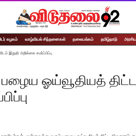
ிடர் கழகம்
வாழ்வியல் சிந்தனைகள்
தலையங்கம்
தமிழ்நாடு
அரசிய
டம் இறுதி அறிக்கை சமர்ப்பிப்பு
 பழைய ஓய்வூதியத் திட்ட
ிப்பு