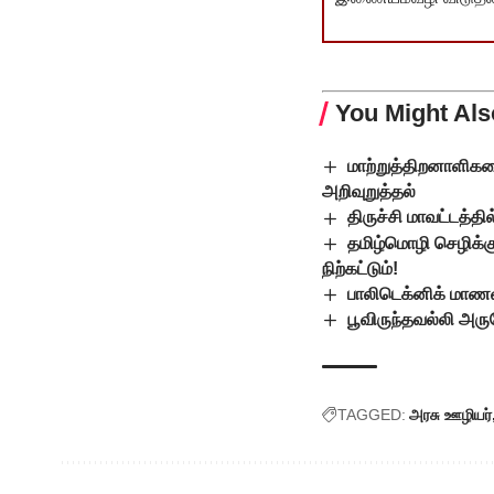
You Might Als
மாற்றுத்திறனாளிகள
அறிவுறுத்தல்
திருச்சி மாவட்டத்த
தமிழ்மொழி செழிக்க
நிற்கட்டும்!
பாலிடெக்னிக் மாணவ
பூவிருந்தவல்லி அரு
TAGGED:
அரசு ஊழியர்