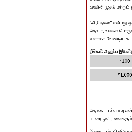
உலகின் முதல் மற்றும்
"விடுதலை" என்பது ஒ
தொடர, உங்கள் பொருளா
வளர்க்க வேண்டிய கடம
நீங்கள் அனுப்ப இய
₹
100
₹
1,000
தொகை எவ்வளவு என்பது 
சுடரை ஒளிர வைக்கும்.
இணையம்வழி விடுதலை 