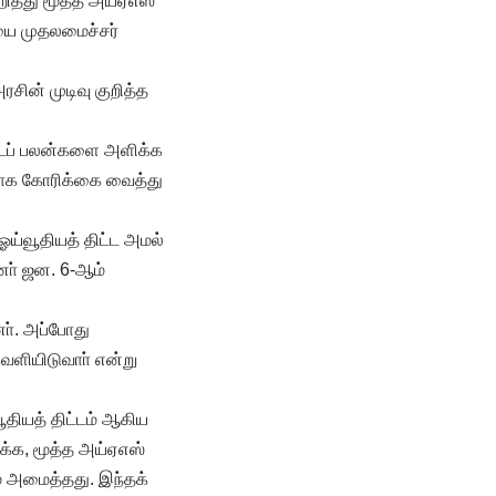
றித்து மூத்த அய்ஏஎஸ்
ையை முதலமைச்சர்
சின் முடிவு குறித்த
ிட்டப் பலன்களை அளிக்க
களாக கோரிக்கை வைத்து
ய்வூதியத் திட்ட அமல்
னா் ஜன. 6-ஆம்
ா். அப்போது
ெளியிடுவாா் என்று
வூதியத் திட்டம் ஆகிய
க்க, மூத்த அய்ஏஎஸ்
ம் அமைத்தது. இந்தக்