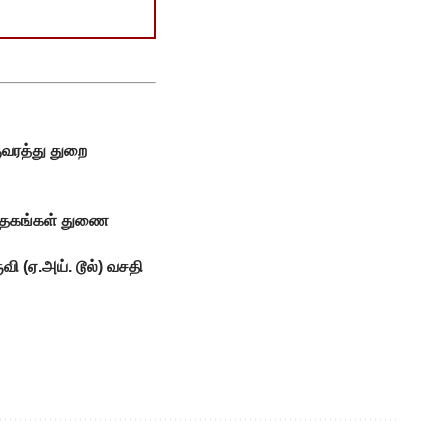
ுவரத்து துறை
ுத்தகங்கள் துணை
ி (ஏ.அய். டூல்) வசதி