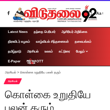
Aa
Latest News
தந்தை பெரியார்
ஆசிரியர் அறிக்கை
திராவிடர் கழகம்
வாழ்வியல் சிந்தனைகள்
தலையங்கம்
தமிழ்நாடு
அரசியல்
உலகம்
கட்டுரை
மேலும்
OTT
E-Paper
அரசியல்
>
கொள்கை உறுதியே பலன் தரும்
அரசியல்
கொள்கை உறுதியே
பலன் தரும்