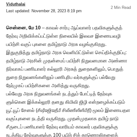
Viduthalai
2 Min Read
Last updated: November 28, 2023 8:19 pm
சென்னை, மே 10
– காவல் சார்பு ஆய்வாளர் பதவிகளுக்குத்
தேர்வு அறிவிக்கப்பட்டுள்ள நிலையில் இலவச இணையவழி
பயிற்சி வகுப் புகளை தமிழ்நாடு அரசு வழங்குகிறது.
இதுகுறித்து தமிழ்நாடு அரசு வெளியிட்டுள்ள செய்திக்குறிப்பு:
தமிழ்நாடு அரசின் முதன்மைப் பயிற்சி நிறுவனமான அண்ணா
நிர்வாகப் பணியாளர் கல்லூரி அரசுத் துறைகளிலும், பொதுத்
துறை நிறுவனங்களிலும் பணிபுரிப வர்களுக்குப் பல்வேறு
நேர்முகப் பயிற்சிகளை அளித்து வருகிறது.
பல்வேறு அரசு நிறுவனங்கள் நடத்தும் போட்டித் தேர்வுக
ளுக்கென இக்கல்லூரி தனது கிமிவி ஜிழி என்றழைக்கப்படும்
யூட்யூப் சேனல் (சீஷீuஜிuதீமீ சிலீணீஸீஸீமீறீ) மூலம் இணையதள
வகுப்புகளை நடத்தி வருகிறது. முதன்முதலாக தமிழ் நாடு
சீருடைப் பணியாளர் தேர்வு வாரியம் காவலர் பதவிகளுக்கு
நடத்திய தேர்வுகளுக்கு 100 பயிற் சிக் காணொலிகளைத்