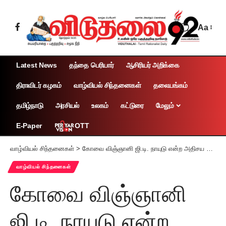
Aa
Latest News
தந்தை பெரியார்
ஆசிரியர் அறிக்கை
திராவிடர் கழகம்
வாழ்வியல் சிந்தனைகள்
தலையங்கம்
தமிழ்நாடு
அரசியல்
உலகம்
கட்டுரை
மேலும்
OTT
E-Paper
வாழ்வியல் சிந்தனைகள்
>
கோவை விஞ்ஞானி ஜி.டி. நாயுடு என்ற அதிசய மனிதர்! (2)
வாழ்வியல் சிந்தனைகள்
கோவை விஞ்ஞானி
ஜி.டி. நாயுடு என்ற