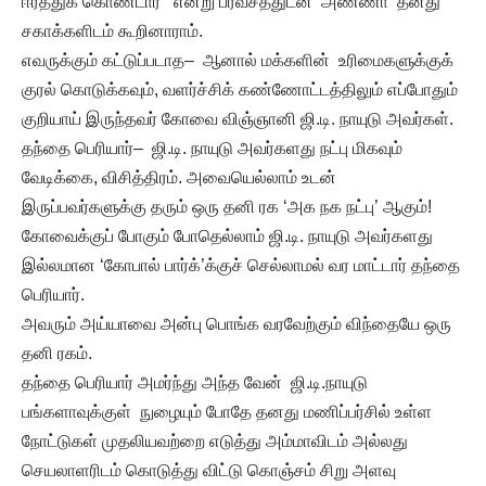
ஈர்த்துக் கொண்டார்’’ என்று பரவசத்துடன் அண்ணா தனது
சகாக்களிடம் கூறினாராம்.
எவருக்கும் கட்டுப்படாத– ஆனால் மக்களின் உரிமைகளுக்குக்
குரல் கொடுக்கவும், வளர்ச்சிக் கண்ணோட்டத்திலும் எப்போதும்
குறியாய் இருந்தவர் கோவை விஞ்ஞானி ஜி.டி. நாயுடு அவர்கள்.
தந்தை பெரியார்– ஜி.டி. நாயுடு அவர்களது நட்பு மிகவும்
வேடிக்கை, விசித்திரம். அவையெல்லாம் உடன்
இருப்பவர்களுக்கு தரும் ஒரு தனி ரக ‘அக நக நட்பு’ ஆகும்!
கோவைக்குப் போகும் போதெல்லாம் ஜி.டி. நாயுடு அவர்களது
இல்லமான ‘கோபால் பார்க்’க்குச் செல்லாமல் வர மாட்டார் தந்தை
பெரியார்.
அவரும் அய்யாவை அன்பு பொங்க வரவேற்கும் விந்தையே ஒரு
தனி ரகம்.
தந்தை பெரியார் அமர்ந்து அந்த வேன் ஜி.டி.நாயுடு
பங்களாவுக்குள் நுழையும் போதே தனது மணிப்பர்சில் உள்ள
நோட்டுகள் முதலியவற்றை எடுத்து அம்மாவிடம் அல்லது
செயலாளரிடம் கொடுத்து விட்டு கொஞ்சம் சிறு அளவு