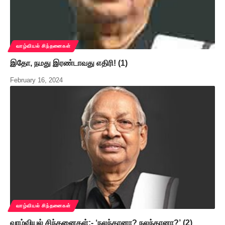
வாழ்வியல் சிந்தனைகள்
இதோ, நமது இரண்டாவது எதிரி! (1)
February 16, 2024
வாழ்வியல் சிந்தனைகள்
வாழ்வியல் சிந்தனைகள்:- ‘நலந்தானா? நலந்தானா?’ (2)