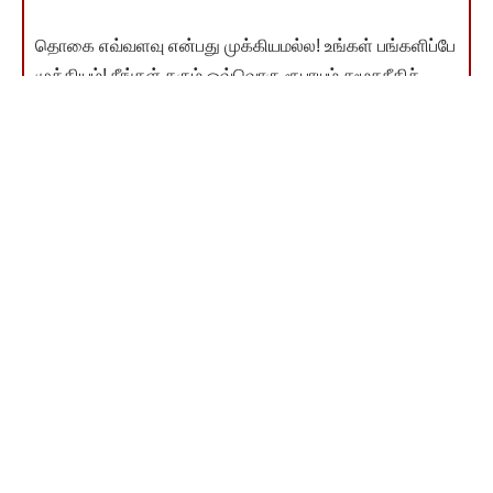
தொகை எவ்வளவு என்பது முக்கியமல்ல! உங்கள் பங்களிப்பே
முக்கியம்! நீங்கள் தரும் ஒவ்வொரு ரூபாயும் சமூகநீதிச்
சுடரை ஒளிர வைக்கும். நன்றி!
இணையம்வழி விடுதலை வளர்ச்சி நிதி தந்தவர்கள் பட்டியல்
காண
You Might Also Like
இதோ ஓர் இலக்கியப் புதுமைத் தென்றல் (3)
“உங்களது எதிரிகள் யார்?- தெரிந்து கொள்ளுங்கள்!” (1)
“படித்துறையில் பாசி படரலாமா?” நல்ல கேள்வி!
உழைப்பா? உறவா? எதை நம்புவது?
நம் எதிரிகளைக் கண்டுபிடிப்போம், முதலில் (1)