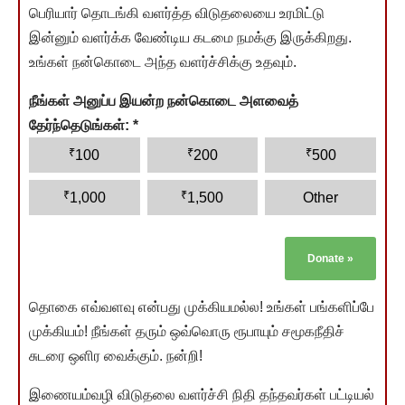
பெரியார் தொடங்கி வளர்த்த விடுதலையை உரமிட்டு
இன்னும் வளர்க்க வேண்டிய கடமை நமக்கு இருக்கிறது.
உங்கள் நன்கொடை அந்த வளர்ச்சிக்கு உதவும்.
நீங்கள் அனுப்ப இயன்ற நன்கொடை அளவைத்
தேர்ந்தெடுங்கள்:
*
₹
₹
₹
100
200
500
₹
₹
1,000
1,500
Other
Donate
»
தொகை எவ்வளவு என்பது முக்கியமல்ல! உங்கள் பங்களிப்பே
முக்கியம்! நீங்கள் தரும் ஒவ்வொரு ரூபாயும் சமூகநீதிச்
சுடரை ஒளிர வைக்கும். நன்றி!
இணையம்வழி விடுதலை வளர்ச்சி நிதி தந்தவர்கள் பட்டியல்