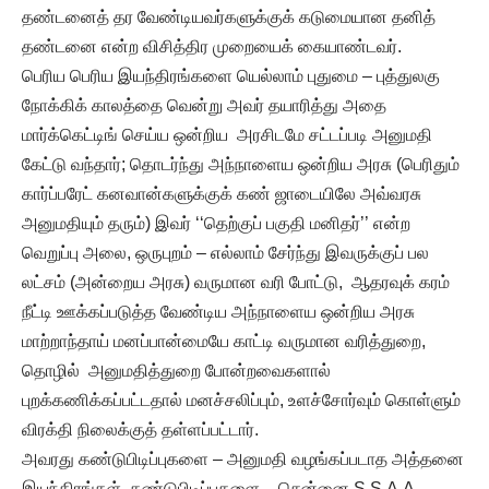
தண்டனைத் தர வேண்டியவர்களுக்குக் கடுமையான தனித்
தண்டனை என்ற விசித்திர முறையைக் கையாண்டவர்.
பெரிய பெரிய இயந்திரங்களை யெல்லாம் புதுமை – புத்துலகு
நோக்கிக் காலத்தை வென்று அவர் தயாரித்து அதை
மார்க்கெட்டிங் செய்ய ஒன்றிய அரசிடமே சட்டப்படி அனுமதி
கேட்டு வந்தார்; தொடர்ந்து அந்நாளைய ஒன்றிய அரசு (பெரிதும்
கார்ப்பரேட் கனவான்களுக்குக் கண் ஜாடையிலே அவ்வரசு
அனுமதியும் தரும்) இவர் ‘‘தெற்குப் பகுதி மனிதர்’’ என்ற
வெறுப்பு அலை, ஒருபுறம் – எல்லாம் சேர்ந்து இவருக்குப் பல
லட்சம் (அன்றைய அரசு) வருமான வரி போட்டு, ஆதரவுக் கரம்
நீட்டி ஊக்கப்படுத்த வேண்டிய அந்நாளைய ஒன்றிய அரசு
மாற்றாந்தாய் மனப்பான்மையே காட்டி வருமான வரித்துறை,
தொழில் அனுமதித்துறை போன்றவைகளால்
புறக்கணிக்கப்பட்டதால் மனச்சலிப்பும், உளச்சோர்வும் கொள்ளும்
விரக்தி நிலைக்குத் தள்ளப்பட்டார்.
அவரது கண்டுபிடிப்புகளை – அனுமதி வழங்கப்படாத அத்தனை
இயந்திரங்கள், கண்டுபிடிப்புகளை – சென்னை S.S.A.A.