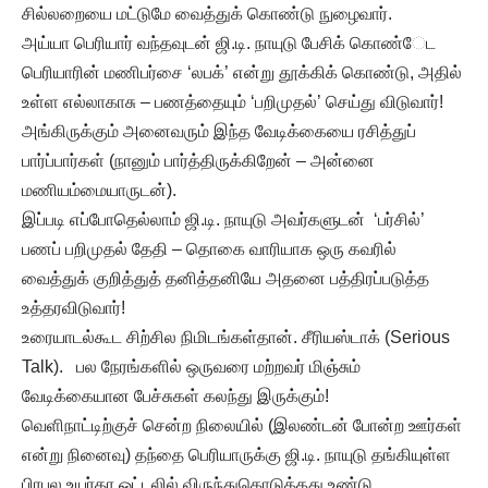
சில்லறையை மட்டுமே வைத்துக் கொண்டு நுழைவார்.
அய்யா பெரியார் வந்தவுடன் ஜி.டி. நாயுடு பேசிக் கொண்ேட
பெரியாரின் மணிபர்சை ‘லபக்’ என்று தூக்கிக் கொண்டு, அதில்
உள்ள எல்லாகாசு – பணத்தையும் ‘பறிமுதல்’ செய்து விடுவார்!
அங்கிருக்கும் அனைவரும் இந்த வேடிக்கையை ரசித்துப்
பார்ப்பார்கள் (நானும் பார்த்திருக்கிறேன் – அன்னை
மணியம்மையாருடன்).
இப்படி எப்போதெல்லாம் ஜி.டி. நாயுடு அவர்களுடன் ‘பர்சில்’
பணப் பறிமுதல் தேதி – தொகை வாரியாக ஒரு கவரில்
வைத்துக் குறித்துத் தனித்தனியே அதனை பத்திரப்படுத்த
உத்தரவிடுவார்!
உரையாடல்கூட சிற்சில நிமிடங்கள்தான். சீரியஸ்டாக் (Serious
Talk). பல நேரங்களில் ஒருவரை மற்றவர் மிஞ்சும்
வேடிக்கையான பேச்சுகள் கலந்து இருக்கும்!
வெளிநாட்டிற்குச் சென்ற நிலையில் (இலண்டன் போன்ற ஊர்கள்
என்று நினைவு) தந்தை பெரியாருக்கு ஜி.டி. நாயுடு தங்கியுள்ள
பிரபல உயர்தர ஓட்டலில் விருந்துகொடுத்தது உண்டு.