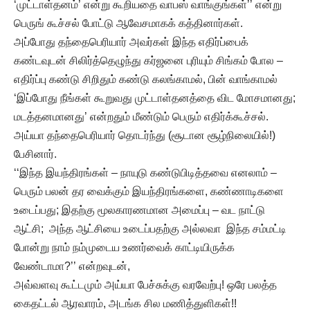
‘முட்டாள்தனம்’ என்று கூறியதை வாபஸ் வாங்குங்கள்’’ என்று
பெருங் கூச்சல் போட்டு ஆவேசமாகக் கத்தினார்கள்.
அப்போது தந்தைபெரியார் அவர்கள் இந்த எதிர்ப்பைக்
கண்டவுடன் சிலிர்த்தெழுந்து கர்ஜனை புரியும் சிங்கம் போல –
எதிர்ப்பு கண்டு சிறிதும் கண்டு கலங்காமல், பின் வாங்காமல்
‘இப்போது நீங்கள் கூறுவது முட்டாள்தனத்தை விட மோசமானது;
மடத்தனமானது’ என்றதும் மீண்டும் பெரும் எதிர்க்கூச்சல்.
அய்யா தந்தைபெரியார் தொடர்ந்து (சூடான சூழ்நிலையில்!)
பேசினார்.
‘‘இந்த இயந்திரங்கள் – நாயுடு கண்டுபிடித்தவை எனலாம் –
பெரும் பலன் தர வைக்கும் இயந்திரங்களை, கண்ணாடிகளை
உடைப்பது; இதற்கு மூலகாரணமான அமைப்பு – வட நாட்டு
ஆட்சி; அந்த ஆட்சியை உடைப்பதற்கு அல்லவா இந்த சம்மட்டி
போன்று நாம் நம்முடைய உணர்வைக் காட்டியிருக்க
வேண்டாமா?’’ என்றவுடன்,
அவ்வளவு கூட்டமும் அய்யா பேச்சுக்கு வரவேற்பு! ஒரே பலத்த
கைதட்டல் ஆரவாரம், அடங்க சில மணித்துளிகள்!!