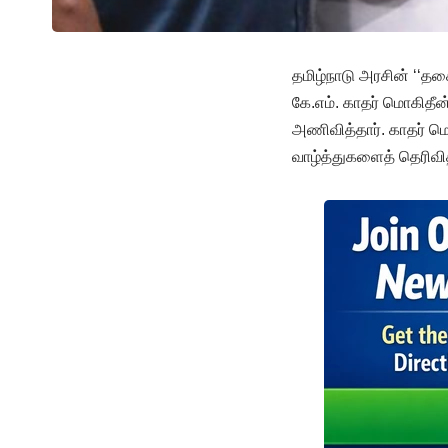
தமிழ்நாடு அரசின் ‘‘தகை
கே.எம். காதர் மொகிதீ
அணிவித்தார். காதர் ம
வாழ்த்துகளைத் தெரிவி