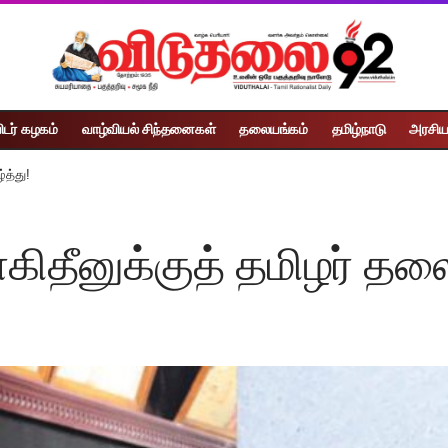
ிடர் கழகம்
வாழ்வியல் சிந்தனைகள்
தலையங்கம்
தமிழ்நாடு
அரசிய
்த்து!
ாகிதீனுக்குத் தமிழர் தல