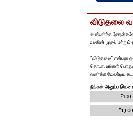
விடுதலை வளர
அன்பார்ந்த தோழர்களே
உலகின் முதல் மற்றும்
"விடுதலை" என்பது ஒ
தொடர, உங்கள் பொருளா
வளர்க்க வேண்டிய கடம
நீங்கள் அனுப்ப இய
₹
100
₹
1,000