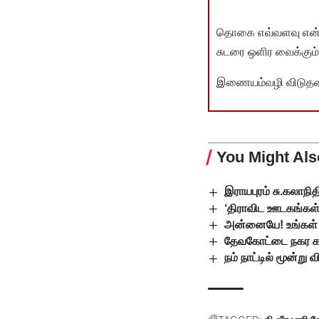
தொகை எவ்வளவு என்பது 
சுடரை ஒளிர வைக்கும்.
இணையம்வழி விடுதலை 
You Might Als
இராயபுரம் சு.கலாந
‘திராவிட ஊடகங்கள்’
அன்னையே! உங்கள் 
தேவகோட்டை நகர க
நம் நாட்டில் மூன்ற