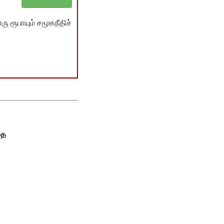
ு ரூபாயும் சமூகநீதிச்
தை