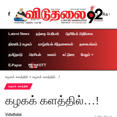
Aa
Latest News
தந்தை பெரியார்
ஆசிரியர் அறிக்கை
திராவிடர் கழகம்
வாழ்வியல் சிந்தனைகள்
தலையங்கம்
தமிழ்நாடு
அரசியல்
உலகம்
கட்டுரை
மேலும்
OTT
E-Paper
கழகக் களத்தில்
>
கழகக் களத்தில்…!
கழகக் களத்தில்
கழகக் களத்தில்…!
Viduthalai