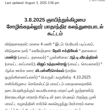
1 Min Read
Last updated: August 3, 2025 3:06 pm
3.8.2025 ஞாயிற்றுக்கிழமை
சோழிங்கநல்லூர் மாதாந்திர கலந்துரையாடல்
கூட்டம்
விடுதலைநகர்: மாலை 4 மணி * இடம்: பெரியார் படிப்பகம்,
விடுதலை நகர் * வரவேற்புரை:
தேவி சக்திவேல்
* தலைமை:
பாண்டு
(மாவட்ட தலைவர்) * முன்னிலை:
ஆர்.டி.வீரபத்திரன்
(மாவட்ட காப்பாளர்),
விஜய் உத்தமன்ராஜ்
(மாவட்ட செயலாளர்) *
ஆக்க ஊக்க உரை:
வி.பன்னீர்செல்வம்
(மாநில
ஒருங்கிணைப்பாளர்) * பொருள்: வருகின்ற 4.10.2025
சனிக்கிழமை செங்கல்பட்டு மாவட்டம் மறைமலைநகரில்
நடைபெறவிருக்கும் சுயமரியாதை மாநாட்டின் நூற்றாண்டு
நிறைவு விழா மாநாடு சிறப்புடன் நடைபெறவும் அதற்கு முன்
மாவட்ட கழகத்தின் சார்பில் சுவரெழுத்து பிரச்சாரம் கலை