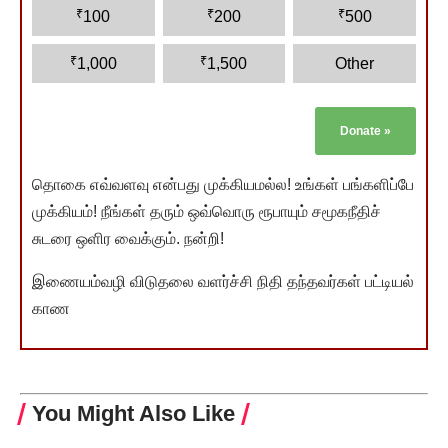
₹
₹
₹
100
200
500
₹
₹
1,000
1,500
Other
Donate
»
தொகை எவ்வளவு என்பது முக்கியமல்ல! உங்கள் பங்களிப்பே
முக்கியம்! நீங்கள் தரும் ஒவ்வொரு ரூபாயும் சமூகநீதிச்
சுடரை ஒளிர வைக்கும். நன்றி!
இணையம்வழி விடுதலை வளர்ச்சி நிதி தந்தவர்கள் பட்டியல்
காண
You Might Also Like