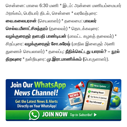
சென்னை: மாலை 6:30 மணி * இடம்: அன்னை மணியம்மையார்
அரங்கம், பெரியார் திடல், சென்னை * வரவேற்புரை:
வை.கலையரசன்
(செயலாளர்) * தலைமை:
பாவலர்
செல்வ.மீனாட்சிசுந்தரம்
(தலைவர்) * தொடக்கவுரை:
வழக்குரைஞர் தளபதி பாண்டியன்
(மாவட்ட கழகத் தலைவர்) *
சிறப்புரை:
வழக்குரைஞர் சோ.சுரேஷ்
(மாநில இளைஞர் அணி
துணைச் செயலாளர்) * தலைப்பு:
நீதிக்கெட்டது யாரால்? – நூல்
திறவுரை
* நன்றியுரை:
மு.இரா.மாணிக்கம் (
பொருளாளர்).