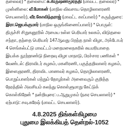
தலைவர்) * தலைமை:
சு.கிருஷ்ணமூர்த்தி
(மாவட்ட தலைவர்) *
முன்னிலை:
வீ.மோகன்
(மாநில விவசாய தொழிலாளரணி
செயலாளர்),
வீர.கோவிந்தராஜ்
(மாவட்ட காப்பாளர்) * கருத்துரை:
இரா.ஜெயக்குமார்
(மாநில ஒருங்கிணைப்பாளர்) * பொருள்:
திருச்சி சிறுகனூரில் அமைய உள்ள பெரியார் உலகம், விடுதலை
சந்தா, தந்தை பெரியார் 147ஆவது பிறந்த நாள் விழா, அக்டோபர்
4 செங்கல்பட்டு மாவட்டம் மறைமலைநகரில் சுயமரியாதை
இயக்க நூற்றாண்டு நிறைவு விழா மாநாடு, பிரச்சார பணிகள் *
வேண்டல்: திராவிடர் கழகம், மகளிரணி, பகுத்தறிவாளர் கழகம்,
இளைஞரணி, திராவிட மாணவர் கழகம், தொழிலாளரணி,
பொறுப்பாளர்கள் மற்றும் தோழர்கள் அனைவரும் குறித்த
நேரத்தில் அவசியம் கலந்து கொள்ளுமாறு கேட்டுக்
கொள்கிறேன் * நன்றியுரை: ப.ஆறுமுகம் (நகர செயலாளர்) *
ஏற்பாடு: சவு.சுரேஷ் (மாவட்ட செயலாளர்).
4.8.2025 திங்கள்கிழமை
புதுமை இலக்கியத் தென்றல்-1052