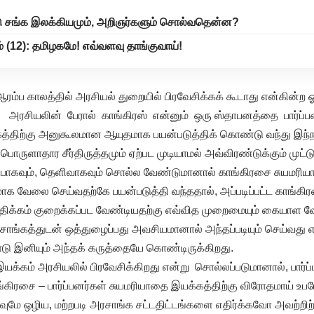
ண்டு சங்க இலக்கியமும், அறிஞர்களும் சொல்வதென்ன?
் (12): தமிழகமே! எவ்வளவு தாங்குவாய்!
ம்ப காலத்தில் அரசியல் துறையில் பிரவேசிக்கக் கூடாது என்கின்ற ஓ
 அரசியலின் பேரால் காங்கிரஸ் என்னும் ஒரு ஸ்தாபனத்தை பார்ப்பன
்திற்கு அனுகூலமான ஆயுதமாக பயன்படுத்திக் கொண்டு வந்து இந்ந
, பொருளாதார சீர்திருத்தமும் ஏற்பட முடியாமல் அவ்விரண்டுக்கும் முட
றிப்பாகவும், தெளிவாகவும் சொல்ல வேண்டுமானால் காங்கிரசை சுயம
க வேலை செய்வதற்கே பயன்படுத்தி வந்ததால், அப்படிப்பட்ட காங்கிர
ிக்கம் குறைக்கப்பட வேண்டியதற்கு எவ்வித முறைமையும் கையாள வ
ாங்கத்துடன் ஒத்துழைப்பது அவசியமானால் அந்தப்படியும் செய்வது என
ோடு இனியும் அந்தக் கருத்தையே கொண்டிருக்கிறது.
க்கம் அரசியலில் பிரவேசிக்கிறது என்று சொல்லப்படுமானால், பார்
ங்கிரசை – பார்ப்பனர்கள் சுயமரியாதை இயக்கத்திற்கு விரோதமாய் உப
 வுமே ஒழிய, மற்றபடி அரசாங்க சட்டதிட்டங்களை எதிர்க்கவோ அவற்றி