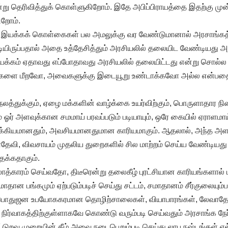
ு தெரிவித்துக் கொள்ளுகிறோம். இதே அபிப்பிராயத்தை இதற்கு மு
ிறோம்.
ை இயக்கக் கொள்கைகள் பல அமலுக்கு வர வேண்டுமானால் அரசாங்கத்த
்டியிருப்பதால் அதை உத்தேசித்தும் அரசியலில் தலையிட வேண்டியது 
்கம் ஏதாவது எப்போதாவது அரசியலில் தலையிட்டது என்று சொல்ல
டங்களை மீறவோ, அவைகளுக்கு இடையூறு உண்டாக்கவோ அல்ல என்பத
நலத்துக்கும், ஏழை மக்களின் வாழ்க்கை உயர்விற்கும், பொருளாதார ந
 ஓர் அளவுக்கான சமமாய் பரவப்படும் படியாயும், ஒரே கையில் ஏராளமாய் 
கியமானதும், அவசியமானதுமான காரியமாகும். ஆதலால், அந்த அளவுக
ாதேவி, விவசாயம் முதலிய துறைகளில் சில மாற்றம் செய்ய வேண்டியத
தக்கதாகும்.
பலாத்காரம் செய்வதோ, திடீரென்று தலைகீழ் புரட்சியான காரியங்களால்
 சமாதான பங்கமும் ஏற்படும்படிச் செய்து சட்டம், சமாதானம் சீர்குலைய
் பொதுஜன உபயோககரமான தொழிற்சாலைகள், வியாபாரங்கள், லேவாத
ிர்வாகத்திற்குள்ளாகவே கொண்டு வரும்படி செய்வதும் அரசாங்க நேர
கூட்டுறவு முறையின் கீழ் அவை நடைபெறும்படி செய்து லாப நஷ்டங்கள் எல