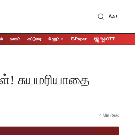
Aa
OTT
ல்
உலகம்
கட்டுரை
மேலும்
E-Paper
ள்! சுயமரியாதை
4 Min Read