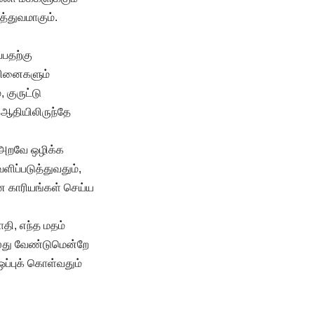
்துவமாகும்.
்பதற்கு
ிவினைகளும்
 குருட்டு
 ஆதியிலிருந்தே
 அறவே ஒழிக்க
ிப்படுத்துவதும்,
ன காரியங்கள் செய்ய
தி, எந்த மதம்
லது வேண்டுமென்றே
ப்புக் கொள்வதும்