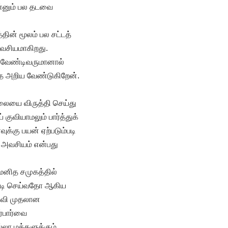
ன்னும் பல தடவை
ின் மூலம் பல சட்டத்
அவசியமாகிறது.
 வேண்டிவருமானால்
ை அறிய வேண்டுகிறேன்.
ிலையை விருத்தி செய்து
குவியாமலும் பார்த்துக்
்கு பயன் ஏற்படும்படி
ு அவசியம் என்பது
 மனித சமுகத்தில்
ும்படி செய்வதோ ஆகிய
ேவி முதலான
்பார்வை
்லா மக்களுக்கும்