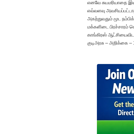
எனவே சுயமரியாதை இயக்
எவ்வளவு அவசியப்பட்டா
அகற்றுவதும் மூட நம்
மக்களிடை பிரச்சாரம் 
காங்கிரஸ் ஆட்சியைவிட
குடிஅரசு – அறிக்கை –