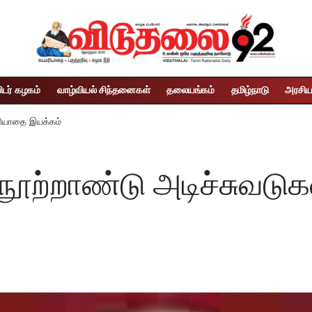
ிடர் கழகம்
வாழ்வியல் சிந்தனைகள்
தலையங்கம்
தமிழ்நாடு
அரசிய
மரியாதை இயக்கம்
ூற்றாண்டு அடிச்சுவடுக