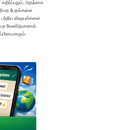
திர்ப்பதும், அதற்காக
சாதிமத பேதங்களை
் பற்றிய விஷயங்களை
ைபெற வேண்டுமானால்
பிராயமாகும்.