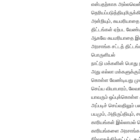
என்பதற்காக அல்லவென்ற
தெரியப்படுத்தியுமிருக்க
அன்றியும், சுயமரியாத
திட்டங்கள் ஏற்பட வேண
ஆகவே சுயமரியாதை இயக
அரசாங்க சட்டத் திட்
பொருளியல்
நாட்டு மக்களின் பொது 
அது எல்லா மக்களுக்கும்
கொள்ள வேண்டியது முக்
செய்ய வியாபாரம், லேவ
யாவரும் ஒப்புக்கொள்ள 
அப்படிச் செய்வதிலும் 
பயமும், அதிருப்தியும்,
காரியங்கள் இல்லாமல
காரியங்களை அரசாங்க ந
நிர்வாகத்திற்குட்பட்ட 