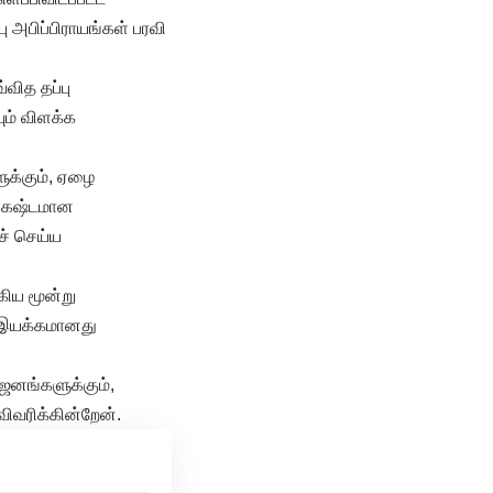
 அபிப்பிராயங்கள் பரவி
வித தப்பு
ும் விளக்க
ுக்கும், ஏழை
் கஷ்டமான
ச் செய்ய
ிய மூன்று
 இயக்கமானது
ஜனங்களுக்கும்,
விவரிக்கின்றேன்.