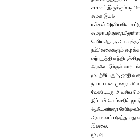
சமமாய் இருக்கும்படி 
சமுக இயல்
மக்கள் அரசியலிலாகட்டும்
சமுதாயத்துறையிலுள்ள 
பெரியதொரு அளவுக்குக் 
நம்பிக்கைகளும் ஒழிக்
வற்புறுத்தி வந்திருக்கிற
ஆகவே, இந்தக் காரியங
முயற்சிப்பதும், ஜாதி 
நியாயமான முறைகளில் ஜ
வேண்டியது அவசிய மென்
இப்படிச் செய்வதில் ஜா
ஆகியவற்றை சேர்ந்தவர
அவமானப் படுத்துவது எ
இல்லை.
முடிவு