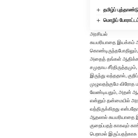
தமிழ்ப் புத்தா
மொழிப் போராட்டம
அரசியல்
சுயமரியாதை இயக்கம் ஆர
கொண்டிருந்தபோதிலும்,
அதைத் தங்கள் ஆதிக்கத
சமுதாய சீர்திருத்தமும்
இருந்து வந்ததால், கு
முழுவதற்குமே விரோத மா
வேண்டியதும், அதன் ஆத
என்னும் தன்மையில் அரச
வந்திருக்கிறது என்பத
ஆதலால் சுயமரியாதை இய
குறைப்பதற் காகவும் கா
பெறாமல் இருப்பதற்காக