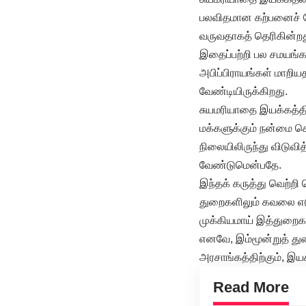
பலவிதமான கற்பனைச் சேத
வருவதாகத் தெரிகின்றத
இதைப்பற்றி பல சமயங்கள
அபிப்பிராயங்கள் மாறி
வேண்டியிருக்கிறது.
சுயமரியாதை இயக்கத்தின
மக்களுக்கும் நன்மை 
நிலையிலிருந்து விடுவி
வேண்டுமென்பதே.
இந்தக் கருத்து வெற்ற
துறைகளிலும் கவலை எட
முக்கியமாய் இத்துறைக
எனவே, இம்மூன்றுத் து
அரசாங்கத்திற்கும், இய
Read More