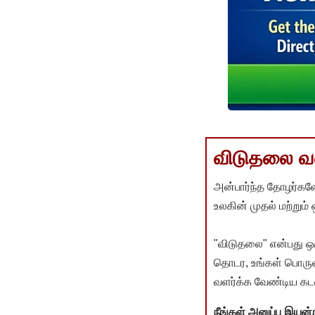
விடுதலை வளர
அன்பார்ந்த தோழர்களே
உலகின் முதல் மற்றும்
"விடுதலை" என்பது ஒ
தொடர, உங்கள் பொருளா
வளர்க்க வேண்டிய கடம
நீங்கள் அனுப்ப இய