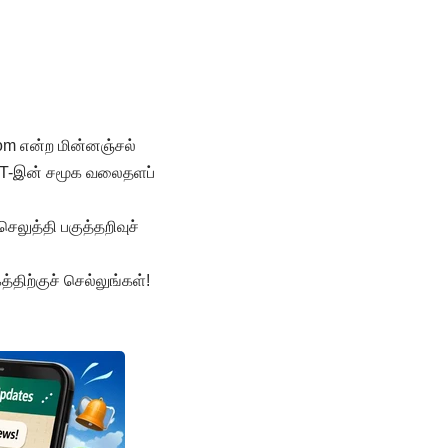
com
என்ற மின்னஞ்சல்
n OTT-இன் சமூக வலைதளப்
ெலுத்தி பகுத்தறிவுச்
திற்குச் செல்லுங்கள்!