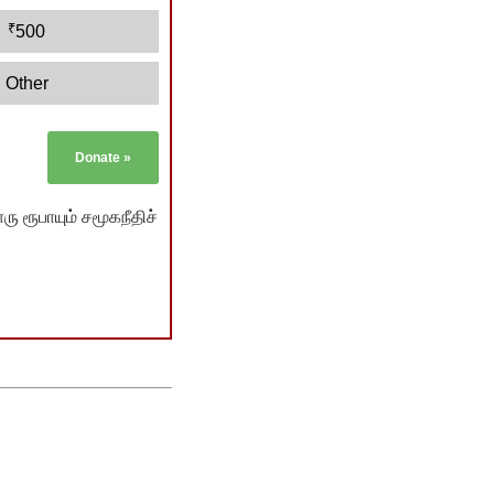
₹
500
Other
Donate
»
ு ரூபாயும் சமூகநீதிச்