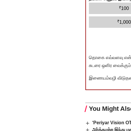
₹
100
₹
1,000
தொகை எவ்வளவு என்பது 
சுடரை ஒளிர வைக்கும்.
இணையம்வழி விடுதலை 
You Might Als
‘Periyar Vision O
அர்த்தமற்ற இந்து ம