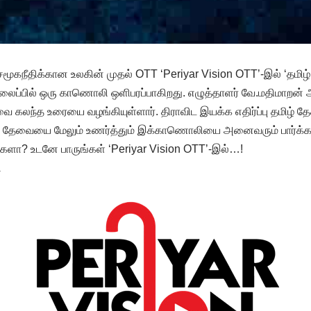
கநீதிக்கான உலகின் முதல் OTT ‘Periyar Vision OTT’-இல் ‘தமிழ் 
தலைப்பில் ஒரு காணொலி ஒளிபரப்பாகிறது. எழுத்தாளர் வே.மதிமாறன்
வை கலந்த உரையை வழங்கியுள்ளார். திராவிட இயக்க எதிர்ப்பு தமிழ்
ய தேவையை மேலும் உணர்த்தும் இக்காணொலியை அனைவரும் பார்க்க
ீர்களா? உடனே பாருங்கள் ‘Periyar Vision OTT’-இல்…!
ி