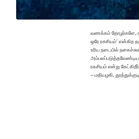
வணக்கம் தோழர்களே, சமூ
ஒரே ரகசியம்’ என்கிற 
உரிய நடையில் நகைச்சு
அம்பலப்படுத்தவேண்டி
ரகசியம் என்று கேட்கிற
– மதியழகி, தூத்துக்குட