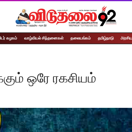
ிடர் கழகம்
வாழ்வியல் சிந்தனைகள்
தலையங்கம்
தமிழ்நாடு
அரசிய
்கும் ஒரே ரகசியம்