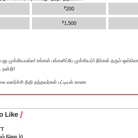
₹
200
₹
1,500
முக்கியமல்ல! உங்கள் பங்களிப்பே முக்கியம்! நீங்கள் தரும் ஒவ்வொர
 நன்றி!
வளர்ச்சி நிதி தந்தவர்கள் பட்டியல் காண
o Like
TT
தம் (தொடர்)