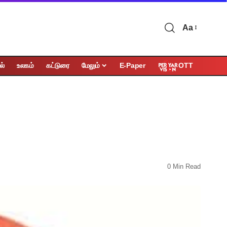
Aa
OTT
ல்
உலகம்
கட்டுரை
மேலும்
E-Paper
0 Min Read