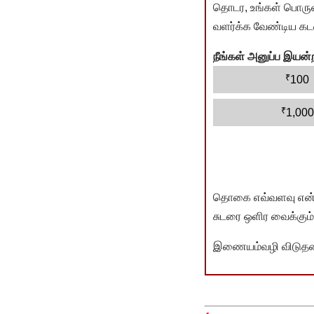
தொடர, உங்கள் பொருளா
வளர்க்க வேண்டிய கடம
நீங்கள் அனுப்ப இய
₹
100
₹
1,000
தொகை எவ்வளவு என்பது 
சுடரை ஒளிர வைக்கும்.
இணையம்வழி விடுதலை 