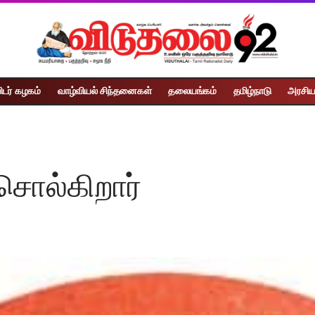
ிடர் கழகம்
வாழ்வியல் சிந்தனைகள்
தலையங்கம்
தமிழ்நாடு
அரசிய
சொல்கிறார்