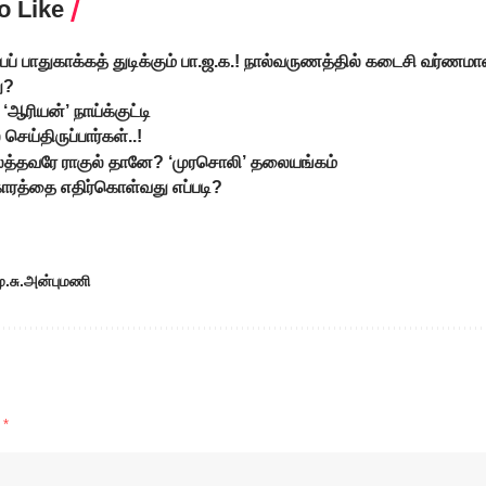
o Like
ப் பாதுகாக்கத் துடிக்கும் பா.ஜ.க.! நால்வருணத்தில் கடைசி வர்ணமா
ு?
‘ஆரியன்’ நாய்க்குட்டி
ய்திருப்பார்கள்..!
த்தவரே ராகுல் தானே? ‘முரசொலி’ தலையங்கம்
காரத்தை எதிர்கொள்வது எப்படி?
ு.சு.அன்புமணி
d
*