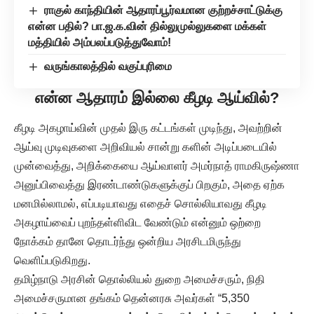
ராகுல் காந்தியின் ஆதாரப்பூர்வமான குற்றச்சாட்டுக்கு
என்ன பதில்? பா.ஜ.க.வின் தில்லுமுல்லுகளை மக்கள்
மத்தியில் அம்பலப்படுத்துவோம்!
வருங்காலத்தில் வகுப்புரிமை
என்ன ஆதாரம் இல்லை கீழடி ஆய்வில்?
கீழடி அகழாய்வின் முதல் இரு கட்டங்கள் முடிந்து, அவற்றின்
ஆய்வு முடிவுகளை அறிவியல் சான்று களின் அடிப்படையில்
முன்வைத்து, அறிக்கையை ஆய்வாளர் அமர்நாத் ராமகிருஷ்ணா
அனுப்பிவைத்து இரண்டாண்டுகளுக்குப் பிறகும், அதை ஏற்க
மனமில்லாமல், எப்படியாவது எதைச் சொல்லியாவது கீழடி
அகழாய்வைப் புறந்தள்ளிவிட வேண்டும் என்னும் ஒற்றை
நோக்கம் தானே தொடர்ந்து ஒன்றிய அரசிடமிருந்து
வெளிப்படுகிறது.
தமிழ்நாடு அரசின் தொல்லியல் துறை அமைச்சரும், நிதி
அமைச்சருமான தங்கம் தென்னரசு அவர்கள் “5,350