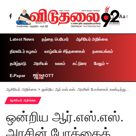
Aa
Latest News
தந்தை பெரியார்
ஆசிரியர் அறிக்கை
திராவிடர் கழகம்
வாழ்வியல் சிந்தனைகள்
தலையங்கம்
தமிழ்நாடு
அரசியல்
உலகம்
கட்டுரை
மேலும்
OTT
E-Paper
ஆசிரியர் அறிக்கை
>
ஒன்றிய ஆர்.எஸ்.எஸ். அரசின் போக்கைக் கண்டித்து மாபெரும் ஆர்ப்பாட்டம்! சென்னையில் வரும் 18ஆம் தேதி நடத்தப்படும்! அனைத்துக் கட்சித் தலைவர்களையும், தோழர்களையும் அழைக்கிறோம் வாரீர்! வாரீர்!!
ஆசிரியர் அறிக்கை
ஒன்றிய ஆர்.எஸ்.எஸ்.
அரசின் போக்கைக்