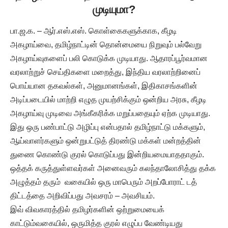
முடியுமா?
பா.ஜ.க. – ஆர்.எஸ்.எஸ். கொள்கைகளுக்காக, கீழடி
அகழாய்வை, தமிழ்நாட்டின் தொன்மையை நிறுவும் பல்வேறு
அகழாய்வுகளைப் பலி கொடுக்க முடியாது. ஆதாரப்பூர்வமான
வரலாற்றுச் செய்திகளை மறைத்து, இந்திய வரலாற்றினைப்
பொய்யான தகவல்கள், அனுமானங்கள், இதிகாசங்களின்
அடிப்படையில் மாற்றி எழுத முயற்சிக்கும் ஒன்றிய அரசு, கீழடி
அகழாய்வு முடிவை அங்கீகரிக்க மறுப்பதையும் ஏற்க முடியாது.
இது ஒரு பண்பாட்டு அழிப்பு என்பதால் தமிழ்நாட்டு மக்களும்,
ஆய்வாளர்களும் ஒன்றுபட்டுத் திரண்டு மக்கள் மன்றத்தின்
துணை கொண்டு குரல் கொடுப்பது இன்றியமையாததாகும்.
ஒத்தக் கருத்துள்ளவர்கள் அனைவரும் கலந்தாலோசித்து தக்க
அழுத்தம் தரும் வகையில் ஒரு மாபெரும் அறப்போராட் டத்
திட்டத்தை அறிவிப்பது அவசரம் – அவசியம்.
இவ் விவகாரத்தில் தமிழர்களின் ஒற்றுமையைக்
காட்டும்வகையில், ஒருமித்த குரல் எழுப்ப வேண்டியது