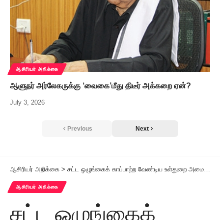
ஆசிரியர் அறிக்கை
ஆளுநர் அர்லேகருக்கு ‘வைகை’மீது திடீர் அக்கறை ஏன்?
July 3, 2026
Previous
Next
ஆசிரியர் அறிக்கை
>
சட்ட ஒழுங்கைக் காப்பாற்ற வேண்டிய உள்துறை அமைச்சர் மதப் பிரச்சினையை அரசியல் ஆயுதமாக்குவதா? பொது அமைதிக்குக் குந்தகம் விளைவிப்பது மதச் சுதந்திரம் அல்ல!
ஆசிரியர் அறிக்கை
சட்ட ஒழுங்கைக்