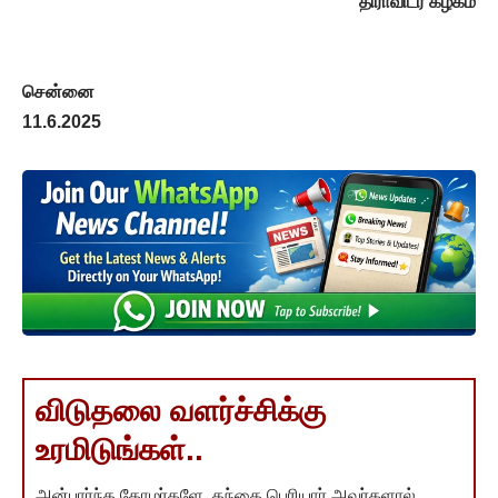
திராவிடர் கழகம்
சென்னை
11.6.2025
விடுதலை வளர்ச்சிக்கு
உரமிடுங்கள்..
அன்பார்ந்த தோழர்களே, தந்தை பெரியார் அவர்களால்