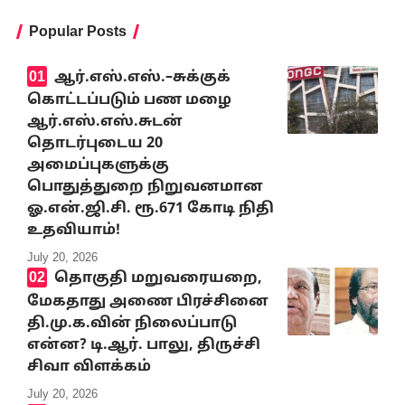
Popular Posts
ஆர்.எஸ்.எஸ்.–சுக்குக்
கொட்டப்படும் பண மழை
ஆர்.எஸ்.எஸ்.சுடன்
தொடர்புடைய 20
அமைப்புகளுக்கு
பொதுத்துறை நிறுவனமான
ஓ.என்.ஜி.சி. ரூ.671 கோடி நிதி
உதவியாம்!
July 20, 2026
தொகுதி மறுவரையறை,
மேகதாது அணை பிரச்சினை
தி.மு.க.வின் நிலைப்பாடு
என்ன? டி.ஆர். பாலு, திருச்சி
சிவா விளக்கம்
July 20, 2026