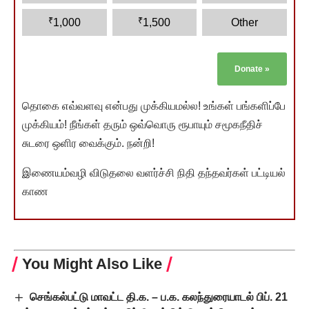
₹
₹
1,000
1,500
Other
Donate
»
தொகை எவ்வளவு என்பது முக்கியமல்ல! உங்கள் பங்களிப்பே
முக்கியம்! நீங்கள் தரும் ஒவ்வொரு ரூபாயும் சமூகநீதிச்
சுடரை ஒளிர வைக்கும். நன்றி!
இணையம்வழி விடுதலை வளர்ச்சி நிதி தந்தவர்கள் பட்டியல்
காண
You Might Also Like
செங்கல்பட்டு மாவட்ட தி.க. – ப.க. கலந்துரையாடல் பிப். 21