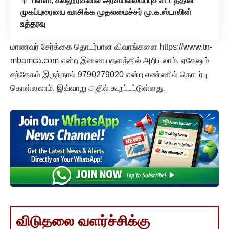
பள்ளி, கல்லூரிகளில் அரசியலமைப்புச் சட்டத்தின்
முகப்புரையை வாசிக்க முதலமைச்சர் மு.க.ஸ்டாலின்
உத்தரவு
மாணவர் சேர்க்கை தொடர்பான விவரங்களை https://www.tn-
mbamca.com என்ற இணையதளத்தில் அறியலாம். ஏதேனும்
சந்தேகம் இருந்தால் 9790279020 என்ற எண்ணில் தொடர்பு
கொள்ளலாம். இவ்வாறு அதில் கூறப்பட்டுள்ளது.
விடுதலை வளர்ச்சிக்கு