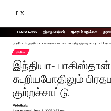
Latest News
தந்தை பெரியார்
ஆசிரியர் அறிக்கை
திராவ
இந்தியா
>
இந்தியா- பாகிஸ்தான் சண்டையை நிறுத்தியதாக டிரம்ப் 11 தடவை
இந்தியா
இந்தியா- பாகிஸ்தான
கூறியபோதிலும் பிரதம
குற்றச்சாட்டு
Viduthalai
Last updated: June 8, 2025 2:57 pm