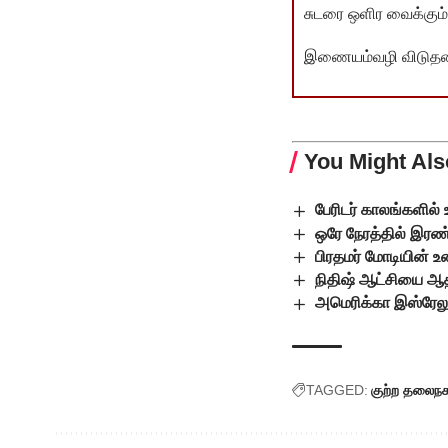
சுடரை ஒளிர வைக்கும்.
இணையம்வழி விடுதலை 
You Might Als
பேரிடர் காலங்களில்
ஒரே நேரத்தில் இரண
பிரதமர் மோடியின் உ
நிதிஷ் ஆட்சியை ஆதர
அமெரிக்கா இஸ்ரேலு
TAGGED:
குற்ற தலைநக