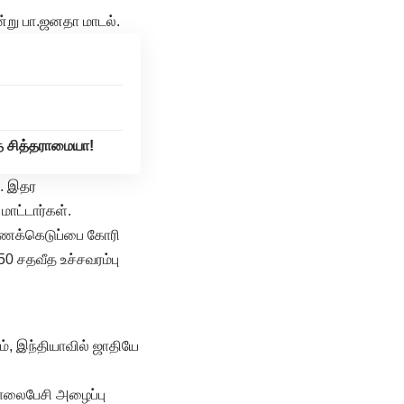
்று பா.ஜனதா மாடல்.
்த சித்தராமையா!
். இதர
மாட்டார்கள்.
 கணக்கெடுப்பை கோரி
50 சதவீத உச்சவரம்பு
றம், இந்தியாவில் ஜாதியே
தொலைபேசி அழைப்பு