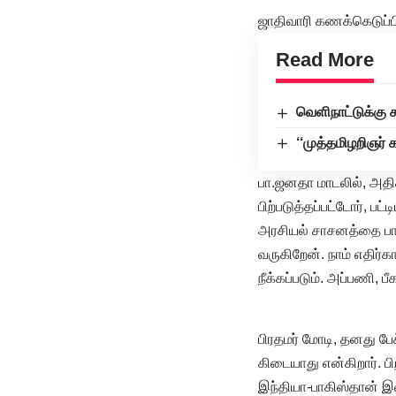
ஜாதிவாரி கணக்கெடுப்ப
Read More
வெளிநாட்டுக்கு 
‘‘முத்தமிழறிஞர்
பா.ஜனதா மாடலில், அதிக
பிற்படுத்தப்பட்டோர், ப
அரசியல் சாசனத்தை பாத
வருகிறேன். நாம் எதிர்
நீக்கப்படும். அப்பணி, ப
பிரதமர் மோடி, தனது பேச
கிடையாது என்கிறார். பி
இந்தியா-பாகிஸ்தான் இ