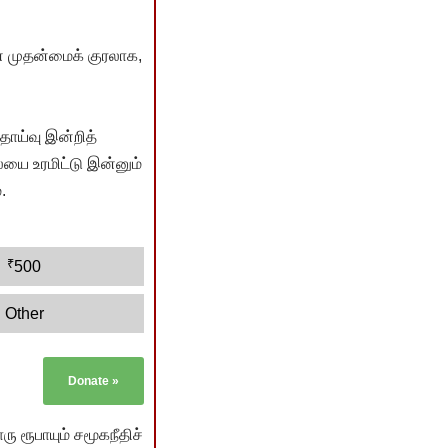
் முதன்மைக் குரலாக,
ொய்வு இன்றித்
யை உரமிட்டு இன்னும்
.
₹
500
Other
Donate
»
ு ரூபாயும் சமூகநீதிச்