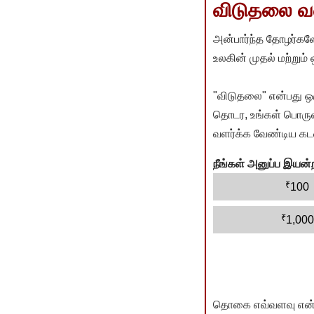
விடுதலை வளர
அன்பார்ந்த தோழர்களே
உலகின் முதல் மற்றும்
"விடுதலை" என்பது ஒ
தொடர, உங்கள் பொருளா
வளர்க்க வேண்டிய கடம
நீங்கள் அனுப்ப இய
₹
100
₹
1,000
தொகை எவ்வளவு என்பது 