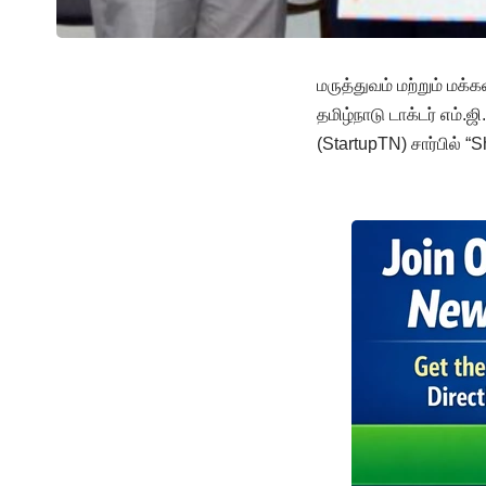
மருத்துவம் மற்றும் மக
தமிழ்நாடு டாக்டர் எம்.ஜ
(StartupTN) சார்பில