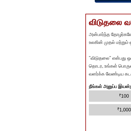
விடுதலை வளர
அன்பார்ந்த தோழர்களே
உலகின் முதல் மற்றும்
"விடுதலை" என்பது ஒ
தொடர, உங்கள் பொருளா
வளர்க்க வேண்டிய கடம
நீங்கள் அனுப்ப இய
₹
100
₹
1,000