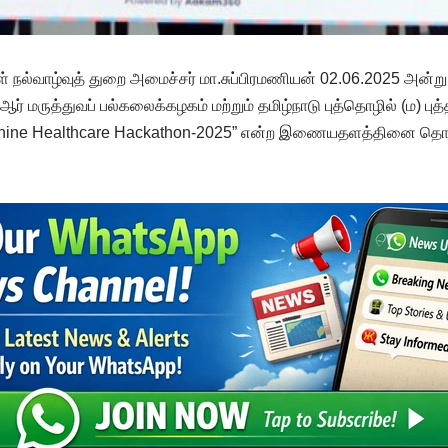
்கள் நல்வாழ்வுத் துறை அமைச்சர் மா.சுப்பிரமணியன் 02.06.2025 அன்
ி.ஆர் மருத்துவப் பல்கலைக்கழகம் மற்றும் தமிழ்நாடு புத்தொழில் (ம) பு
் “Shine Healthcare Hackathon-2025” என்ற இணையதளத்தினை தொட