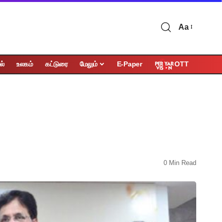
Aa
OTT
ல்
உலகம்
கட்டுரை
மேலும்
E-Paper
0 Min Read