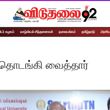
ிடர் கழகம்
வாழ்வியல் சிந்தனைகள்
தலையங்கம்
தமிழ்நாடு
அரசிய
டங்கி வைத்தார்