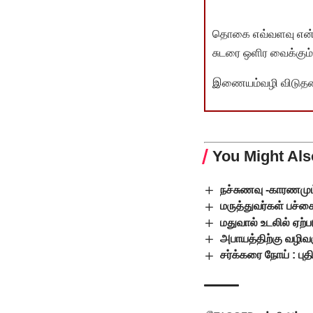
தொகை எவ்வளவு என்பது 
சுடரை ஒளிர வைக்கும்.
இணையம்வழி விடுதலை 
You Might Als
நச்சுணவு -காரணமும்
மருத்துவர்கள் பச
மதுவால் உடலில் ஏற்பட
அபாயத்திற்கு வழிவகு
சர்க்கரை நோய் : புத