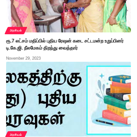
அரசியல்
ரூ.7 லட்சம் மதிப்பில் புதிய ரேஷன் கடை சட்டமன்ற உறுப்பினர்
டி.கே.ஜி. நீலமேகம் திறந்து வைத்தார்
November 29, 2023
அரசியல்