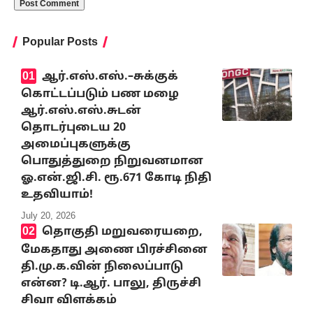
Popular Posts
ஆர்.எஸ்.எஸ்.–சுக்குக்
கொட்டப்படும் பண மழை
ஆர்.எஸ்.எஸ்.சுடன்
தொடர்புடைய 20
அமைப்புகளுக்கு
பொதுத்துறை நிறுவனமான
ஓ.என்.ஜி.சி. ரூ.671 கோடி நிதி
உதவியாம்!
July 20, 2026
தொகுதி மறுவரையறை,
மேகதாது அணை பிரச்சினை
தி.மு.க.வின் நிலைப்பாடு
என்ன? டி.ஆர். பாலு, திருச்சி
சிவா விளக்கம்