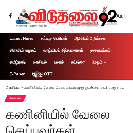
Aa
Latest News
தந்தை பெரியார்
ஆசிரியர் அறிக்கை
திராவிடர் கழகம்
வாழ்வியல் சிந்தனைகள்
தலையங்கம்
தமிழ்நாடு
அரசியல்
உலகம்
கட்டுரை
மேலும்
OTT
E-Paper
அரசியல்
>
கணினியில் வேலை செய்பவர்கள் முதுகுவலியை தவிர்ப்பது எப்படி?
அரசியல்
கணினியில் வேலை
செய்பவர்கள்