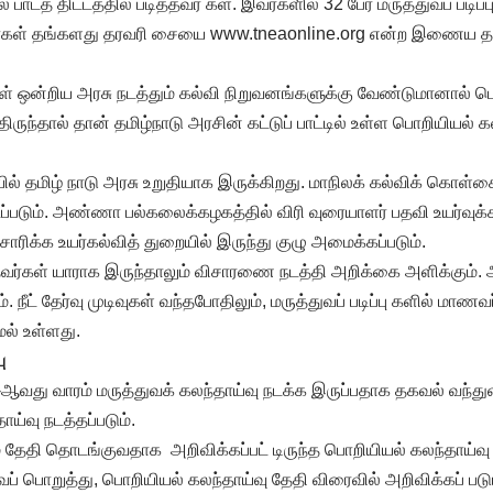
ல பாடத் திட்டத்தில் படித்தவர் கள். இவர்களில் 32 பேர் மருத்துவப் படிப்
ர்கள் தங்களது தரவரி சையை www.tneaonline.org என்ற இணைய தளத
் ஒன்றிய அரசு நடத்தும் கல்வி நிறுவனங்களுக்கு வேண்டுமானால் ப
திருந்தால் தான் தமிழ்நாடு அரசின் கட்டுப் பாட்டில் உள்ள பொறியியல் 
தமிழ் நாடு அரசு உறுதியாக இருக்கிறது. மாநிலக் கல்விக் கொள்கை வ
ப்படும். அண்ணா பல்கலைக்கழகத்தில் விரி வுரையாளர் பதவி உயர்வுக்க
ிசாரிக்க உயர்கல்வித் துறையில் இருந்து குழு அமைக்கப்படும்.
தவர்கள் யாராக இருந்தாலும் விசாரணை நடத்தி அறிக்கை அளிக்கும். 
். நீட் தேர்வு முடிவுகள் வந்தபோதிலும், மருத்துவப் படிப்பு களில் மாண
மல் உள்ளது.
ு
வது வாரம் மருத்துவக் கலந்தாய்வு நடக்க இருப்பதாக தகவல் வந்துள
ாய்வு நடத்தப்படும்.
ேதி தொடங்குவதாக அறிவிக்கப்பட் டிருந்த பொறியியல் கலந்தாய்வு 
ைப் பொறுத்து, பொறியியல் கலந்தாய்வு தேதி விரைவில் அறிவிக்கப் படு