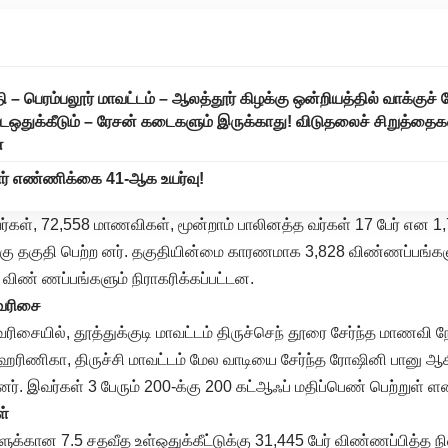
 – பெரம்பலூர் மாவட்டம் – ஆலத்தூர் கிழக்கு ஒன்றியத்தில் வாக்குச் சே
இடஒதுக்கீடும் – ரேசன் கடைகளும் இருக்காது! விடுதலைச் சிறுத்தைக
்
ோர் எண்ணிக்கை 41-ஆக உயர்வு!
்கள், 72,558 மாணவிகள், மூன்றாம் பாலினத்த வர்கள் 17 பேர் என 1,
கு தகுதி பெற்ற னர். தகுதியின்மை காரணமாக 3,828 விண்ணப்பங்களும்
விண் ணப்பங்களும் நிராகரிக்கப்பட்டன.
ரவரிசை
ரிசையில், தூத்துக்குடி மாவட்டம் திருச்செந் தூரை சேர்ந்த மாணவி நேத
 ஹரிணிகா, திருச்சி மாவட்டம் மேல வாடியை சேர்ந்த ரோஷினி பானு ஆக
ர். இவர்கள் 3 பேரும் 200-க்கு 200 கட்ஆஃப் மதிப்பெண் பெற்றுள் ளன
ள்
ுக்கான 7.5 சதவீத உள்ஒதுக்கீட்டுக்கு 31,445 பேர் விண்ணப்பித்த நி