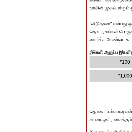
உலகின் முதல் மற்றும்
"விடுதலை" என்பது ஒ
தொடர, உங்கள் பொருளா
வளர்க்க வேண்டிய கடம
நீங்கள் அனுப்ப இய
₹
100
₹
1,000
தொகை எவ்வளவு என்பது 
சுடரை ஒளிர வைக்கும்.