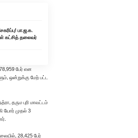
கரிப்பு! பா.ஜ.க.
ள் கட்சித் தலைவர்
78,959 பேர் என
, ஒன்றுக்கு மேற் பட்ட
்ரா, தரும புரி மாவட்டம்
ி யோர் முதல் 3
ர்.
லையில், 28,425 பேர்