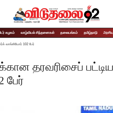
ிடர் கழகம்
வாழ்வியல் சிந்தனைகள்
தலையங்கம்
தமிழ்நாடு
அரசிய
ர்க் வாங்கியோர் 102 பேர்
்கான தரவரிசைப் பட்டியல
 பேர்