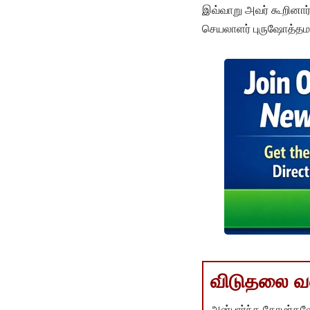
இவ்வாறு அவர் கூறினார்
செயலாளர் புருஷோத்தமன
விடுதலை வளர
அன்பார்ந்த தோழர்களே