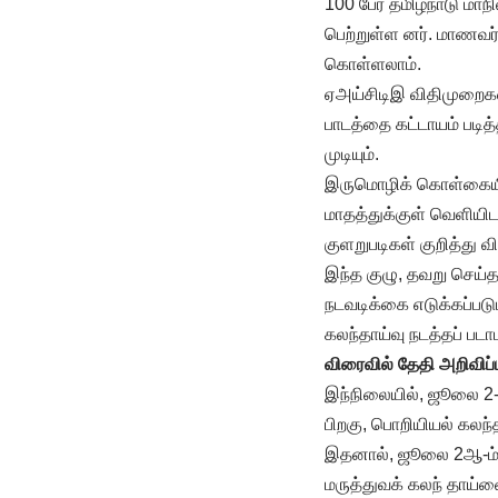
100 பேர் தமிழ்நாடு மாநி
பெற்றுள்ள னர். மாணவ
கொள்ளலாம்.
ஏஅய்சிடிஇ விதிமுறைகள
பாடத்தை கட்டாயம் படித்
முடியும்.
இருமொழிக் கொள்கையில் 
மாதத்துக்குள் வெளியிட
குளறுபடிகள் குறித்து வ
இந்த குழு, தவறு செய்
நடவடிக்கை எடுக்கப்படும
கலந்தாய்வு நடத்தப் படா
விரைவில் தேதி அறிவிப்ப
இந்நிலையில், ஜூலை 2-ஆ
பிறகு, பொறியியல் கலந்த
இதனால், ஜூலை 2ஆ-ம் த
மருத்துவக் கலந் தாய்வ