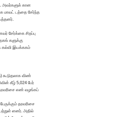
ு. அவர்களுக் கான
கை மாவட் டத்தை சேர்ந்த
த்தனர்.
ர் சேர்க்கை சிறப்பு
தேகங் களுக்கு
 கல்வி இயக்ககம்
%) கூடுதலாக விண்
ின் கீழ் 5,024 பேர்
ு தரவரிசை எண் வழங்கப்
 பேருக்கும் தரவரிசை
ெற்றுள் ளனர். அதில்