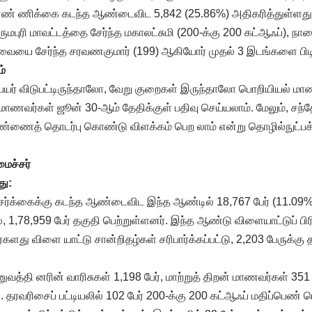
த எண் ணிக்கை கடந்த ஆண்டைவிட 5,842 (25.86%) அதிகரித்துள்ளத
ருமபுரி மாவட்டத்தை சேர்ந்த மகாலட்சுமி (200-க்கு 200 கட்ஆஃப்), நா
வையை சேர்ந்த சரவணகுமார் (199) ஆகியோர் முதல் 3 இடங்களை பிடி
்
பெயர் விடுபட்டிருந்தாலோ, வேறு குறைகள் இருந்தாலோ பொறியியல் மாணவ
மாணவர்கள் ஜூன் 30-ஆம் தேதிக்குள் பதிவு செய்யலாம். மேலும், சந்
்ணைத் தொடர்பு கொண்டு விளக்கம் பெற லாம் என்று தொழில்நுட்பக்
மைச்சர்
து:
சேர்க்கைக்கு கடந்த ஆண்டைவிட இந்த ஆண்டில் 18,767 பேர் (11.09
, 1,78,959 பேர் தகுதி பெற்றுள்ளனர். இந்த ஆண்டு விளையாட்டுப் பிரிவ
களது விளை யாட்டு சான்றிதழ்கள் சரிபார்க்கப்பட்டு, 2,203 பேருக்க
்தி னரின் வாரிசுகள் 1,198 பேர், மாற்றுத் திறன் மாணவர்கள் 351
 தரவரிசைப் பட்டியலில் 102 பேர் 200-க்கு 200 கட்ஆஃப் மதிப்பெண் ப