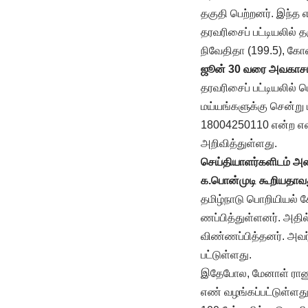
தகுதி பெற்றனர். இந்
தரவரிசைப் பட்டியலில் த
நிவேதிதா (199.5), கோ
ஜூன் 30 வரை அவகாசம
தரவரிசைப் பட்டியலில் 
மய்யங்களுக்கு சென்று 
18004250110 என்ற எண
அறிவித்துள்ளது.
செய்தியாளர்களிடம் அ
க.பொன்முடி கூறியதாவ
தமிழ்நாடு பொறியியல் 
ணப்பித்துள்ளனர். அதில்
விண்ணப்பித்தனர். அவர்
பட்டுள்ளது.
இதேபோல, மேனாள் ராணுவத
எண் வழங்கப்பட்டுள்ளது.