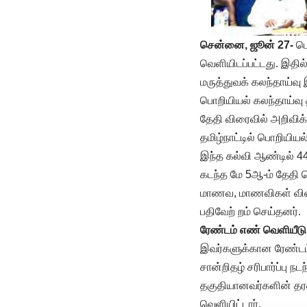
சென்னை, ஜூன் 27-
பொ
வெளியிடப்பட்டது. இதில
மருத்துவக் கலந்தாய்வ
பொறியியல் கலந்தாய்வு 
தேதி விரைவில் அறிவிக்க
தமிழ்நாட்டில் பொறியியல்
இந்த கல்வி ஆண்டில் 4
கடந்த மே 5ஆ-ம் தேதி 
மாணவ, மாணவிகள் விண்ண
பதிவேற் றம் செய்தனர்.
ரேண்டம் எண் வெளியீடு
இவர்களுக்கான ரேண்டம
சான்றிதழ் சரிபார்ப்பு 
தகுதியானவர்களின் தரவ
வெளியிட்டார்.