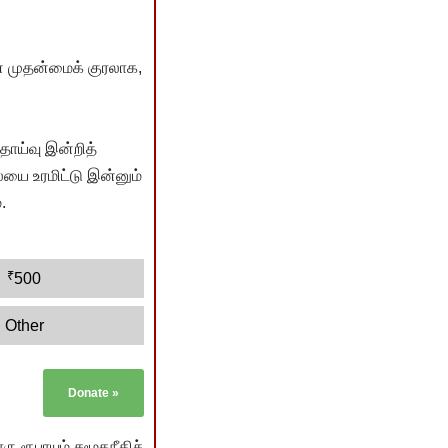
் முதன்மைக் குரலாக,
ொய்வு இன்றித்
யை உரமிட்டு இன்னும்
.
₹
500
Other
Donate
»
ு ரூபாயும் சமூகநீதிச்