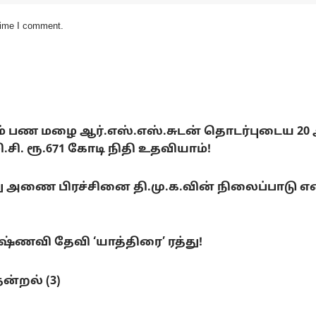
 time I comment.
டும் பண மழை ஆர்.எஸ்.எஸ்.சுடன் தொடர்புடைய 20
. ரூ.671 கோடி நிதி உதவியாம்!
ை பிரச்சினை தி.மு.க.வின் நிலைப்பாடு என்ன
ணவி தேவி ‘யாத்திரை’ ரத்து!
ன்றல் (3)