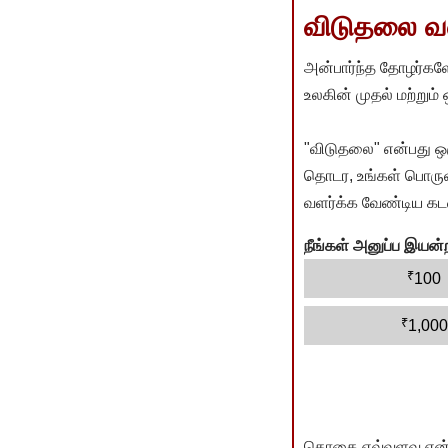
விடுதலை வளர
அன்பார்ந்த தோழர்களே
உலகின் முதல் மற்றும்
"விடுதலை" என்பது ஒ
தொடர, உங்கள் பொருளா
வளர்க்க வேண்டிய கடம
நீங்கள் அனுப்ப இய
₹
100
₹
1,000
தொகை எவ்வளவு என்பது 