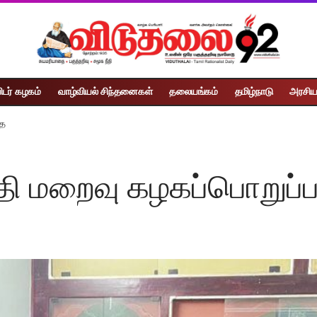
ிடர் கழகம்
வாழ்வியல் சிந்தனைகள்
தலையங்கம்
தமிழ்நாடு
அரசிய
தை
மதி மறைவு கழகப்பொறுப்