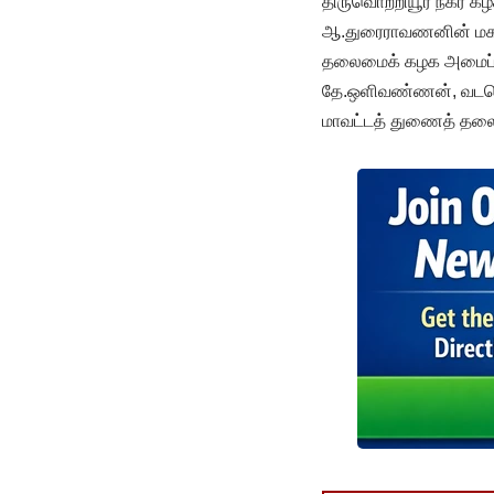
திருவொற்றியூர் நகர 
ஆ.துரைராவணனின் மகள் 
தலைமைக் கழக அமைப்பா
தே.ஒளிவண்ணன், வடசென
மாவட்டத் துணைத் தலைவ